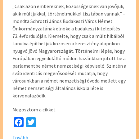
„Csak azon embereknek, közösségeknek van jövőjük,
akik múltjukkal, történelmükkel tisztában vannak.” –
mondta Schrotti János Budakeszi Város Német
Önkormányzatának elnöke a budakeszi kitelepítés
73. évfordulóján. Kiemelte, hogy csak a múlt hibáiból
tanulva építhetjük közösen a keresztény alapokon
nyugvó jövő Magyarországát. Történelmi lépés, hogy
Európában egyedülálló módon hazánkban jutott be a
parlamentbe német nemzetiségi képviselő. Szintén a
sváb identitás megerősödését mutatja, hogy
városunkban a német nemzetiségi óvoda mellett egy
német nemzetiségi általános iskola léte is
körvonalazódik.
Megosztom a cikket
Fa
T
ce
wi
Tovább