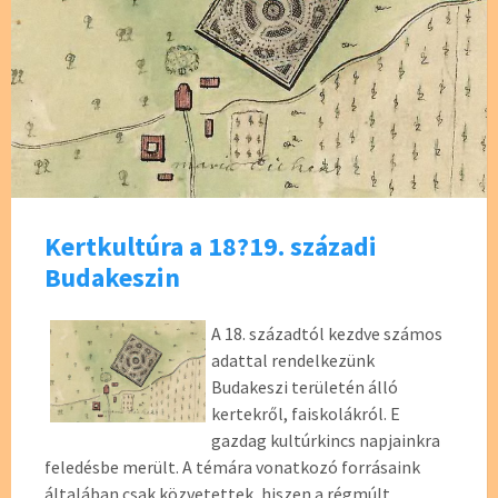
Kertkultúra a 18?19. századi
Budakeszin
A 18. századtól kezdve számos
adattal rendelkezünk
Budakeszi területén álló
kertekről, faiskolákról. E
gazdag kultúrkincs napjainkra
feledésbe merült. A témára vonatkozó forrásaink
általában csak közvetettek, hiszen a régmúlt