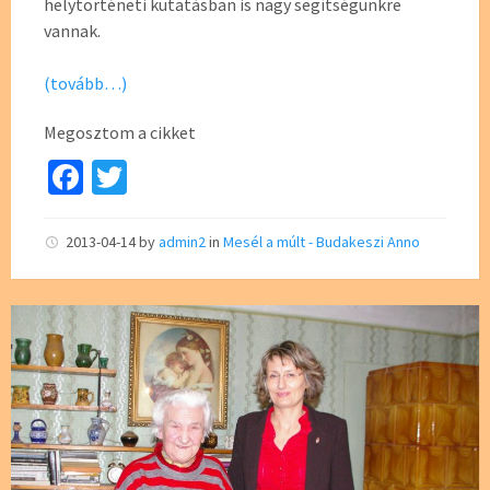
helytörténeti kutatásban is nagy segítségünkre
vannak.
(tovább…)
Megosztom a cikket
Fa
T
ce
wi
b
tt
2013-04-14
by
admin2
in
Mesél a múlt - Budakeszi Anno
o
er
o
k