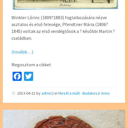
Winkler Lőrinc (1809?1883) foglalkozására nézve
asztalos és első felesége, Pfendtner Mária (1806?
1845) voltak az első vendéglősök a ? későbbi Martin ?
családban.
(tovább…)
Megosztom a cikket
Fa
T
ce
wi
b
tt
2013-04-21
by
admin2
in
Mesél a múlt - Budakeszi Anno
o
er
o
k