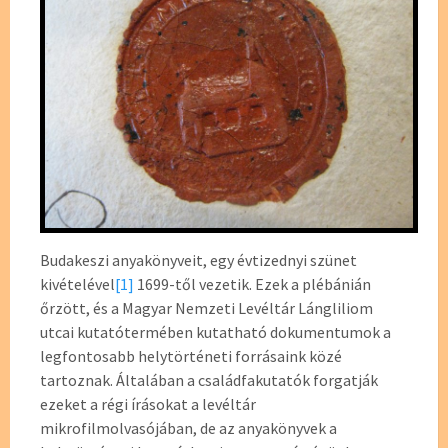
Budakeszi anyakönyveit, egy évtizednyi szünet
kivételével
[1]
1699-től vezetik. Ezek a plébánián
őrzött, és a Magyar Nemzeti Levéltár Lángliliom
utcai kutatótermében kutatható dokumentumok a
legfontosabb helytörténeti forrásaink közé
tartoznak. Általában a családfakutatók forgatják
ezeket a régi írásokat a levéltár
mikrofilmolvasójában, de az anyakönyvek a