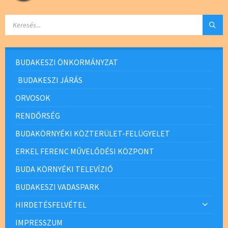
SEARCH:
BUDAKESZI ÖNKORMÁNYZAT
BUDAKESZI JÁRÁS
ORVOSOK
RENDŐRSÉG
BUDAKÖRNYÉKI KÖZTERÜLET-FELÜGYELET
ERKEL FERENC MŰVELŐDÉSI KÖZPONT
BUDA KÖRNYÉKI TELEVÍZIÓ
BUDAKESZI VADASPARK
HIRDETÉSFELVÉTEL
IMPRESSZUM