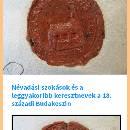
Névadási szokások és a
leggyakoribb keresztnevek a 18.
századi Budakeszin