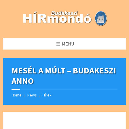
Skip
Skip
Skip
Skip
to
to
to
to
content
left
right
footer
sidebar
sidebar
MENU
MESÉL A MÚLT – BUDAKESZI
ANNO
Home
News
Hírek
/
/