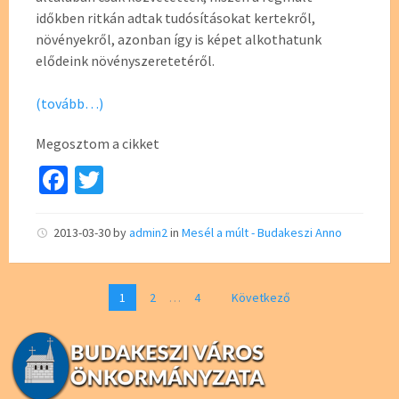
időkben ritkán adtak tudósításokat kertekről,
növényekről, azonban így is képet alkothatunk
elődeink növényszeretetéről.
(tovább…)
Megosztom a cikket
Fa
T
ce
wi
b
tt
2013-03-30
by
admin2
in
Mesél a múlt - Budakeszi Anno
o
er
o
Bejegyzés
1
2
…
4
Következő
navigáció
k