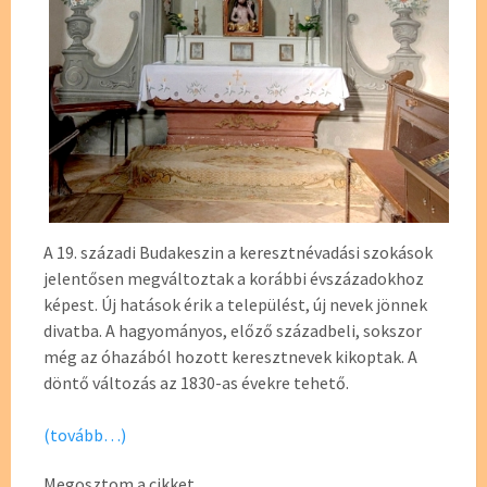
A 19. századi Budakeszin a keresztnévadási szokások
jelentősen megváltoztak a korábbi évszázadokhoz
képest. Új hatások érik a települést, új nevek jönnek
divatba. A hagyományos, előző századbeli, sokszor
még az óhazából hozott keresztnevek kikoptak. A
döntő változás az 1830-as évekre tehető.
(tovább…)
Megosztom a cikket