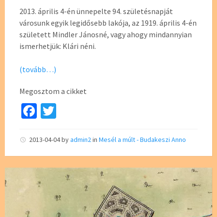
2013. április 4-én ünnepelte 94. születésnapját
városunk egyik legidősebb lakója, az 1919. április 4-én
született Mindler Jánosné, vagy ahogy mindannyian
ismerhetjük: Klári néni.
(tovább…)
Megosztom a cikket
Fa
T
ce
wi
b
tt
2013-04-04
by
admin2
in
Mesél a múlt - Budakeszi Anno
o
er
o
k