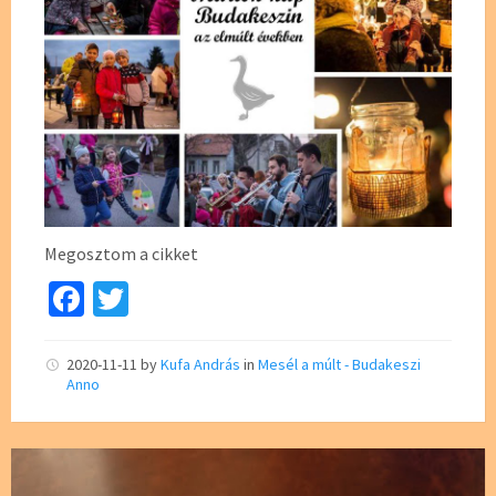
Megosztom a cikket
Fa
T
ce
wi
b
tt
2020-11-11
by
Kufa András
in
Mesél a múlt - Budakeszi
Anno
o
er
o
k