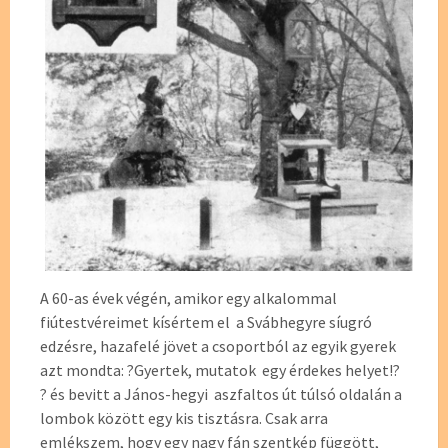
A 60-as évek végén, amikor egy alkalommal
fiútestvéreimet kísértem el a Svábhegyre síugró
edzésre, hazafelé jövet a csoportból az egyik gyerek
azt mondta: ?Gyertek, mutatok egy érdekes helyet!?
? és bevitt a János-hegyi aszfaltos út túlsó oldalán a
lombok között egy kis tisztásra. Csak arra
emlékszem, hogy egy nagy fán szentkép függött,