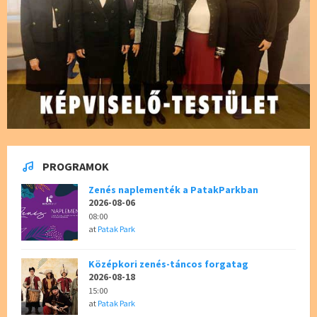
PROGRAMOK
Zenés naplementék a PatakParkban
2026-08-06
08:00
at
Patak Park
Középkori zenés-táncos forgatag
2026-08-18
15:00
at
Patak Park