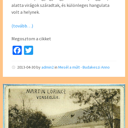
alatta virágok száradtak, és különleges hangulata
volt a helynek.
(tovább…)
Megosztom a cikket
Fa
T
ce
wi
b
tt
2013-04-30
by
admin2
in
Mesél a múlt - Budakeszi Anno
o
er
o
k