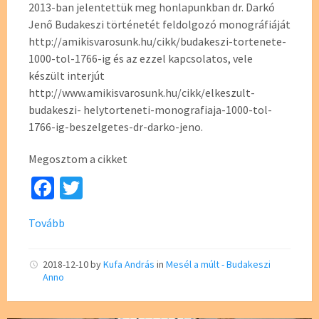
2013-ban jelentettük meg honlapunkban dr. Darkó
Jenő Budakeszi történetét feldolgozó monográfiáját
http://amikisvarosunk.hu/cikk/budakeszi-tortenete-
1000-tol-1766-ig és az ezzel kapcsolatos, vele
készült interjút
http://www.amikisvarosunk.hu/cikk/elkeszult-
budakeszi- helytorteneti-monografiaja-1000-tol-
1766-ig-beszelgetes-dr-darko-jeno.
Megosztom a cikket
Fa
T
ce
wi
Tovább
b
tt
o
er
2018-12-10
by
Kufa András
in
Mesél a múlt - Budakeszi
o
Anno
k