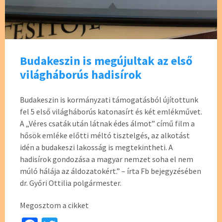
Budakeszin is megújultak az első
világháborús hadisírok
Budakeszin is kormányzati támogatásból újítottunk
fel 5 első világháborús katonasírt és két emlékművet.
A „Véres csaták után látnak édes álmot” című film a
hősök emléke előtti méltó tisztelgés, az alkotást
idén a budakeszi lakosság is megtekintheti. A
hadisírok gondozása a magyar nemzet soha el nem
múló hálája az áldozatokért.” – írta Fb bejegyzésében
dr. Győri Ottilia polgármester.
Megosztom a cikket