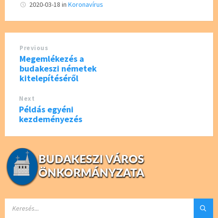
b
tt
2020-03-18
in
Koronavírus
o
er
o
Previous
k
Megemlékezés a
budakeszi németek
kitelepítéséről
Next
Példás egyéni
kezdeményezés
SEARCH: