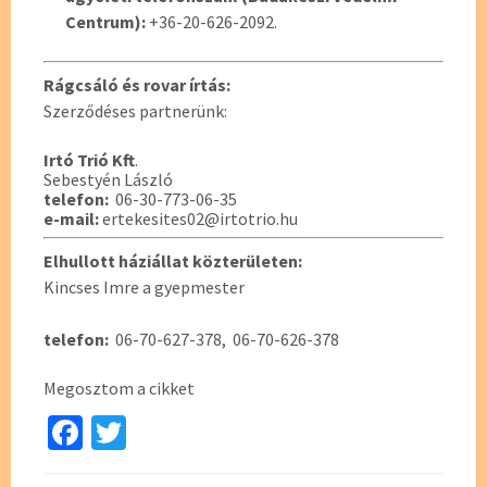
Centrum):
+36-20-626-2092.
Rágcsáló és rovar írtás:
Szerződéses partnerünk:
Irtó Trió Kft
.
Sebestyén László
telefon:
06-30-773-06-35
e-mail:
ertekesites02@irtotrio.hu
Elhullott háziállat közterületen:
Kincses Imre a gyepmester
telefon:
06-70-627-378, 06-70-626-378
Megosztom a cikket
Fa
T
ce
wi