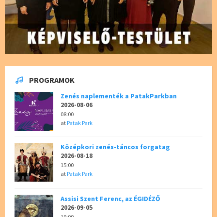
PROGRAMOK
Zenés naplementék a PatakParkban
2026-08-06
08:00
at
Patak Park
Középkori zenés-táncos forgatag
2026-08-18
15:00
at
Patak Park
Assisi Szent Ferenc, az ÉGIDÉZŐ
2026-09-05
19:00