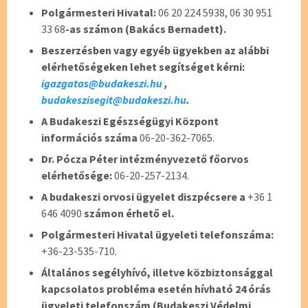
Polgármesteri Hivatal:
06 20 224 5938, 06 30 951
33 68
-as számon (Bakács Bernadett).
Beszerzésben vagy egyéb ügyekben az alábbi
elérhetőségeken lehet segítséget kérni:
igazgatas@budakeszi.hu
,
budakeszisegit@budakeszi.hu
.
A Budakeszi Egészségügyi Központ
információs száma
06-20-362-7065.
Dr. Pócza Péter intézményvezető főorvos
elérhetősége:
06-20-257-2134.
A budakeszi orvosi ügyelet diszpécsere a
+36 1
646 4090
számon érhető el.
Polgármesteri Hivatal ügyeleti telefonszáma:
+36-23-535-710.
Általános segélyhívó, illetve közbiztonsággal
kapcsolatos probléma esetén hívható 24 órás
ügyeleti telefonszám (Budakeszi Védelmi