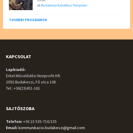
at
Budakeszi Katolikus Templom
TOVÁBBI PROGRAMOK
KAPCSOLAT
Lapkiadó:
Erkel Művelődési Nonprofit Kft.
2092 Budakeszi, Fő utca 108.
Tel.: +36(23)451-161
SAJTÓSZOBA
Telefon:
+36 23 535-710/155
Email:
kommunikacio.budakeszi@gmail.com