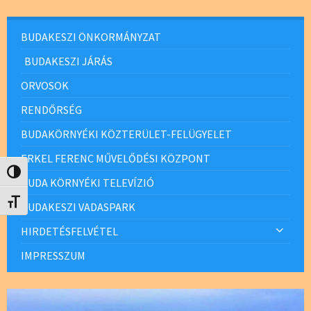
BUDAKESZI ÖNKORMÁNYZAT
BUDAKESZI JÁRÁS
ORVOSOK
RENDŐRSÉG
BUDAKÖRNYÉKI KÖZTERÜLET-FELÜGYELET
ERKEL FERENC MŰVELŐDÉSI KÖZPONT
Nagy kontraszt váltása
BUDA KÖRNYÉKI TELEVÍZIÓ
Betűméret váltása
BUDAKESZI VADASPARK
HIRDETÉSFELVÉTEL
IMPRESSZUM