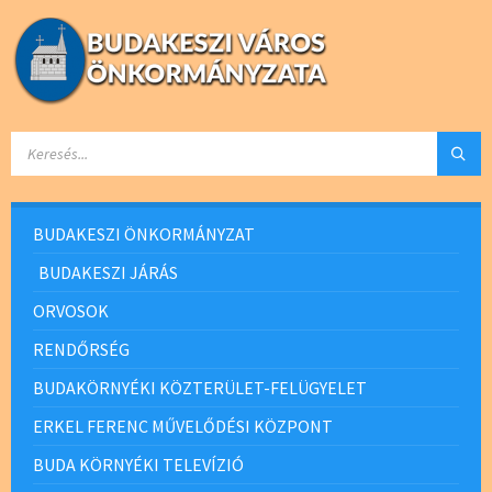
SEARCH:
BUDAKESZI ÖNKORMÁNYZAT
BUDAKESZI JÁRÁS
ORVOSOK
RENDŐRSÉG
BUDAKÖRNYÉKI KÖZTERÜLET-FELÜGYELET
ERKEL FERENC MŰVELŐDÉSI KÖZPONT
BUDA KÖRNYÉKI TELEVÍZIÓ