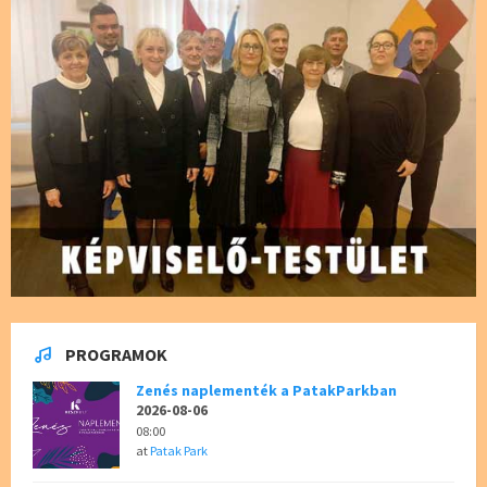
PROGRAMOK
Zenés naplementék a PatakParkban
2026-08-06
08:00
at
Patak Park