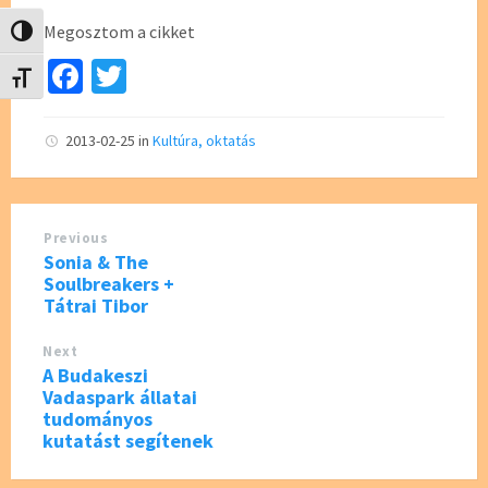
Megosztom a cikket
Nagy kontraszt váltása
Fa
T
Betűméret váltása
ce
wi
b
tt
2013-02-25
in
Kultúra, oktatás
o
er
o
Previous
k
Sonia & The
Soulbreakers +
Tátrai Tibor
Next
A Budakeszi
Vadaspark állatai
tudományos
kutatást segítenek