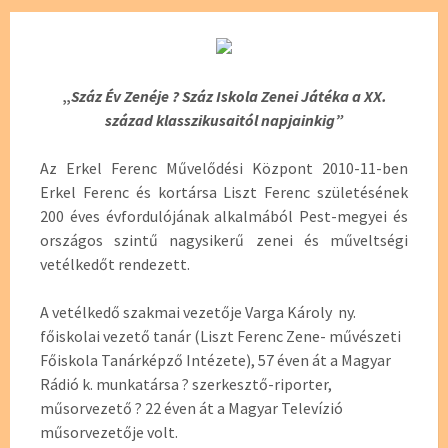
„
Száz Év Zenéje ? Száz Iskola Zenei Játéka
a XX.
század klasszikusaitól napjainkig”
Az Erkel Ferenc Művelődési Központ 2010-11-ben
Erkel Ferenc és kortársa Liszt Ferenc születésének
200 éves évfordulójának alkalmából Pest-megyei és
országos szintű nagysikerű zenei és műveltségi
vetélkedőt rendezett.
A vetélkedő szakmai vezetője Varga Károly ny.
főiskolai vezető tanár (Liszt Ferenc Zene- művészeti
Főiskola Tanárképző Intézete), 57 éven át a Magyar
Rádió k. munkatársa ? szerkesztő-riporter,
műsorvezető ? 22 éven át a Magyar Televízió
műsorvezetője volt.