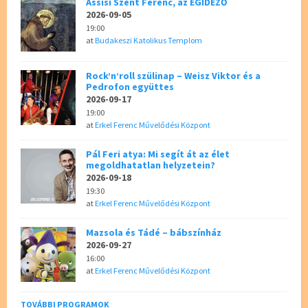
Assisi Szent Ferenc, az ÉGIDÉZŐ
2026-09-05
19:00
at
Budakeszi Katolikus Templom
Rock’n’roll szülinap – Weisz Viktor és a
Pedrofon együttes
2026-09-17
19:00
at
Erkel Ferenc Művelődési Központ
Pál Feri atya: Mi segít át az élet
megoldhatatlan helyzetein?
2026-09-18
19:30
at
Erkel Ferenc Művelődési Központ
Mazsola és Tádé – bábszínház
2026-09-27
16:00
at
Erkel Ferenc Művelődési Központ
TOVÁBBI PROGRAMOK