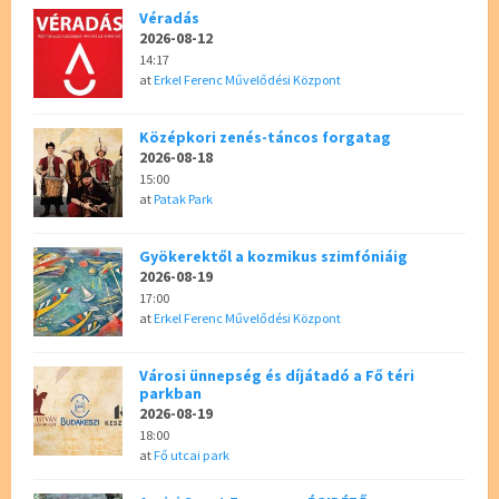
Véradás
2026-08-12
14:17
at
Erkel Ferenc Művelődési Központ
Középkori zenés-táncos forgatag
2026-08-18
15:00
at
Patak Park
Gyökerektől a kozmikus szimfóniáig
2026-08-19
17:00
at
Erkel Ferenc Művelődési Központ
Városi ünnepség és díjátadó a Fő téri
parkban
2026-08-19
18:00
at
Fő utcai park