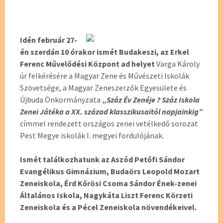
Idén február 27-
én szerdán 10 órakor ismét Budakeszi, az Erkel
Ferenc Művelődési Központ ad helyet
Varga Károly
úr felkérésére a Magyar Zene és Művészeti Iskolák
Szövetsége, a Magyar Zeneszerzők Egyesülete és
Újbuda Önkormányzata
„
Száz Év Zenéje ? Száz Iskola
Zenei Játéka
a XX. század klasszikusaitól napjainkig”
címmel rendezett országos zenei vetélkedő sorozat
Pest Megye iskolák I. megyei fordulójának.
Ismét találkozhatunk az Aszód Petőfi Sándor
Evangélikus Gimnázium, Budaörs Leopold Mozart
Zeneiskola, Érd Kőrösi Csoma Sándor Ének-zenei
Általános Iskola, Nagykáta Liszt Ferenc Körzeti
Zeneiskola és a Pécel Zeneiskola növendékeivel.