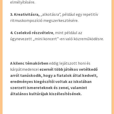
elmélyítésére.
3. Kreativitásra,
„alkotásra”, például egy repetitív
ritmuskompozíció megszerkesztésére.
4. Cselekvő részvételre
, mint például az
úgynevezett „mini koncert”-en való közreműködésre.
A kilenc témakörben
eddig lejátszott honi és
kárpátmedencei
ezernél több játékos vetélkedő
arról tanúskodik, hogy a fiatalok által kedvelt,
eredményes kiegészítői voltak az iskolában
szerzett ismereteknek és zenei, valamint
általános kultúrájuk kiszélesítésének.