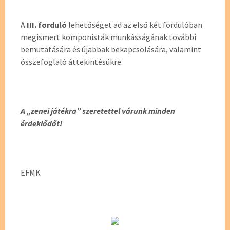
A
III. forduló
lehetőséget ad az első két fordulóban
megismert komponisták munkásságának további
bemutatására és újabbak bekapcsolására, valamint
összefoglaló áttekintésükre.
A „zenei játékra” szeretettel várunk minden
érdeklődőt!
EFMK