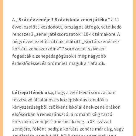
A
„Száz év zenéje ? Száz iskola zenei játéka”
a 11
évvel ezelőtt kezdődött, országot átfogó, vetélkedő
rendszerű „zenei játéksorozatok” 10-ik témaköre. A
négy évvel ezelőtt útnak indított „Kortárszenéink ?
kortárs zeneszerzőink” ? sorozatot szívesen
fogadták a zenepedagógusok s még nagyobb
érdeklődéssel és örömmel maguk a fiatalok.
Létrejöttének oka
, hogy a vetélkedő sorozatban
résztvevő általános és középiskolás tanulók a
kényszerűségből csökkent iskolai ének-zene órákon
elsősorban a reneszánsztól a romantikáig tartó
korszakok zenéjét ismerhetik meg, a XX. század
zenéjére, főként pedig a kortárs zenére már alig, vagy