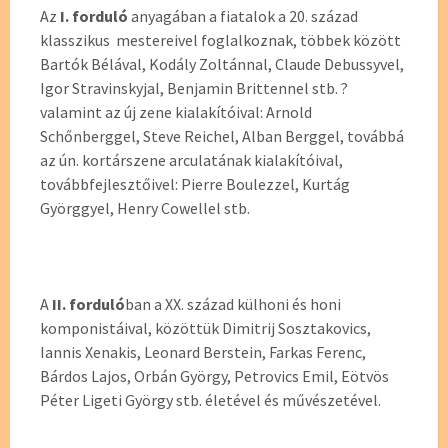
Az
I. forduló
anyagában a fiatalok a 20. század
klasszikus mestereivel foglalkoznak, többek között
Bartók Bélával, Kodály Zoltánnal, Claude Debussyvel,
Igor Stravinskyjal, Benjamin Brittennel stb. ?
valamint az új zene kialakítóival: Arnold
Schőnberggel, Steve Reichel, Alban Berggel, továbbá
az ún. kortárszene arculatának kialakítóival,
továbbfejlesztőivel: Pierre Boulezzel, Kurtág
Györggyel, Henry Cowellel stb.
A
II. forduló
ban a XX. század külhoni és honi
komponistáival, közöttük Dimitrij Sosztakovics,
Iannis Xenakis, Leonard Berstein, Farkas Ferenc,
Bárdos Lajos, Orbán György, Petrovics Emil, Eötvös
Péter Ligeti György stb. életével és művészetével.