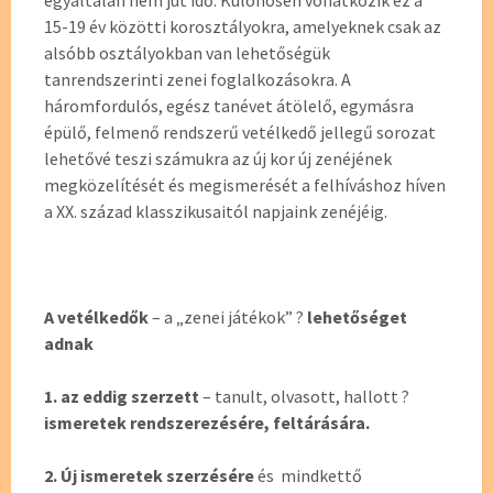
egyáltalán nem jut idő. Különösen vonatkozik ez a
15-19 év közötti korosztályokra, amelyeknek csak az
alsóbb osztályokban van lehetőségük
tanrendszerinti zenei foglalkozásokra. A
háromfordulós, egész tanévet átölelő, egymásra
épülő, felmenő rendszerű vetélkedő jellegű sorozat
lehetővé teszi számukra az új kor új zenéjének
megközelítését és megismerését a felhíváshoz híven
a XX. század klasszikusaitól napjaink zenéjéig.
A vetélkedők
– a „zenei játékok” ?
lehetőséget
adnak
1. az eddig szerzett
– tanult, olvasott, hallott ?
ismeretek rendszerezésére, feltárására.
2. Új ismeretek szerzésére
és mindkettő