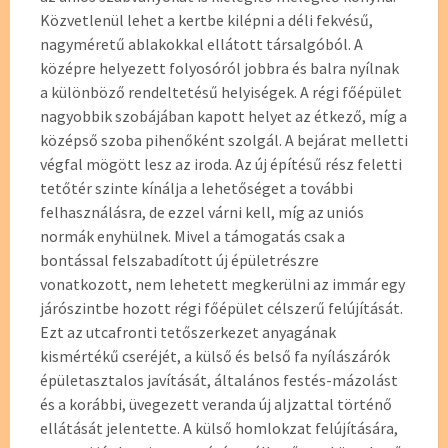
Közvetlenül lehet a kertbe kilépni a déli fekvésű,
nagyméretű ablakokkal ellátott társalgóból. A
középre helyezett folyosóról jobbra és balra nyílnak
a különböző rendeltetésű helyiségek. A régi főépület
nagyobbik szobájában kapott helyet az étkező, míg a
középső szoba pihenőként szolgál. A bejárat melletti
végfal mögött lesz az iroda. Az új építésű rész feletti
tetőtér szinte kínálja a lehetőséget a további
felhasználásra, de ezzel várni kell, míg az uniós
normák enyhülnek. Mivel a támogatás csak a
bontással felszabadított új épületrészre
vonatkozott, nem lehetett megkerülni az immár egy
járószintbe hozott régi főépület célszerű felújítását.
Ezt az utcafronti tetőszerkezet anyagának
kismértékű cseréjét, a külső és belső fa nyílászárók
épületasztalos javítását, általános festés-mázolást
és a korábbi, üvegezett veranda új aljzattal történő
ellátását jelentette. A külső homlokzat felújítására,