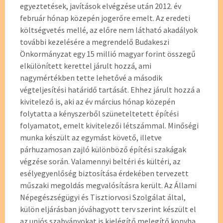
egyeztetések, javítások elvégzése után 2012. év
február hónap közepén jogerőre emelt. Az eredeti
költségvetés mellé, az előre nem látható akadályok
további kezelésére a megrendelő Budakeszi
Önkormányzat egy 15 millió magyar forint összegű
elkülönített kerettel járult hozzá, ami
nagymértékben tette lehetővé a második
végteljesítési határidő tartását. Ehhez járult hozzá a
kivitelező is, aki az év március hónap közepén
folytatta a kényszerből szüneteltetett építési
folyamatot, emelt kivitelezői létszámmal. Minőségi
munka készült az egymást követő, illetve
párhuzamosan zajló különböző építési szakágak
végzése során. Valamennyi beltéri és kültéri, az
esélyegyenlőség biztosítása érdekében tervezett
műszaki megoldás megvalósításra került. Az Állami
Népegészségügyi és Tisztiorvosi Szolgálat által,
külön eljárásban jóváhagyott terv szerint készült el
az uniós szabványokat is kielégítő melegítő konyha.