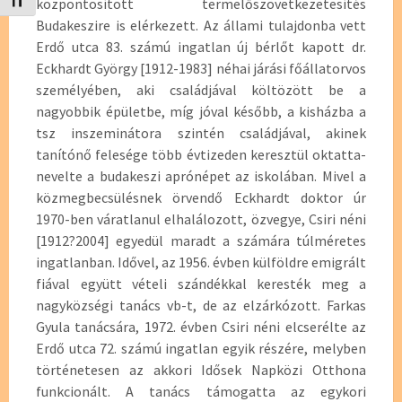
Betűméret váltása
központosított termelőszövetkezetesítés
Budakeszire is elérkezett. Az állami tulajdonba vett
Erdő utca 83. számú ingatlan új bérlőt kapott dr.
Eckhardt György [1912-1983] néhai járási főállatorvos
személyében, aki családjával költözött be a
nagyobbik épületbe, míg jóval később, a kisházba a
tsz inszeminátora szintén családjával, akinek
tanítónő felesége több évtizeden keresztül oktatta-
nevelte a budakeszi aprónépet az iskolában. Mivel a
közmegbecsülésnek örvendő Eckhardt doktor úr
1970-ben váratlanul elhalálozott, özvegye, Csiri néni
[1912?2004] egyedül maradt a számára túlméretes
ingatlanban. Idővel, az 1956. évben külföldre emigrált
fiával együtt vételi szándékkal keresték meg a
nagyközségi tanács vb-t, de az elzárkózott. Farkas
Gyula tanácsára, 1972. évben Csiri néni elcserélte az
Erdő utca 72. számú ingatlan egyik részére, melyben
történetesen az akkori Idősek Napközi Otthona
funkcionált. A tanács támogatta az egykori