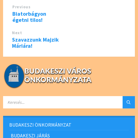
o
Previous
k
Biatorbágyon
égetni tilos!
Next
Szavazzunk Majzik
Máriára!
SEARCH:
BUDAKESZI ÖNKORMÁNYZAT
BUDAKESZI JÁRÁS