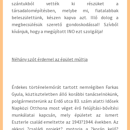
szántukból vették ki részüket a
társadalomépítésben, melybe mi, fiatalabbak
beleszülettünk, készen kapva azt. Illő dolog a
megbecsülésük szerető gondoskodással! Szívből
kívánjuk, hogy a megújított INO ezt szolgálja!
Néhány szót érdemel az épület múltja
Érdekes történelemórát tartott nemrégiben Farkas
Gyula, köztiszteletben álló korábbi tanácselnökünk,
polgármesterünk az Erdő utca 83. szám alatti Idősek
Napközi Otthona most véget érő felújítási-bővítési
munkálatai kapcsán, mely épületet az ismert
Eszterle család emeltette az 1943?1944. években. Az
akkori ?családi projekt? motorja a ?korán kelő?