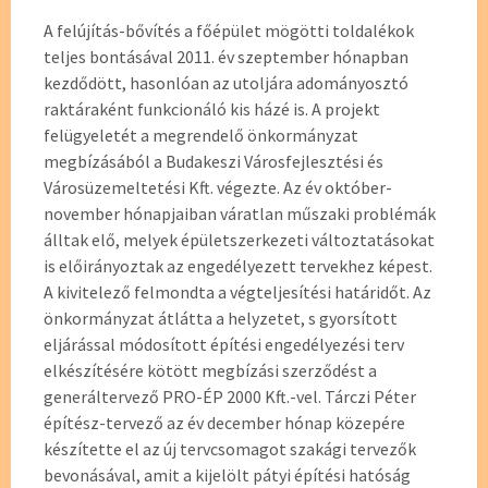
A felújítás-bővítés a főépület mögötti toldalékok
teljes bontásával 2011. év szeptember hónapban
kezdődött, hasonlóan az utoljára adományosztó
raktáraként funkcionáló kis házé is. A projekt
felügyeletét a megrendelő önkormányzat
megbízásából a Budakeszi Városfejlesztési és
Városüzemeltetési Kft. végezte. Az év október-
november hónapjaiban váratlan műszaki problémák
álltak elő, melyek épületszerkezeti változtatásokat
is előirányoztak az engedélyezett tervekhez képest.
A kivitelező felmondta a végteljesítési határidőt. Az
önkormányzat átlátta a helyzetet, s gyorsított
eljárással módosított építési engedélyezési terv
elkészítésére kötött megbízási szerződést a
generáltervező PRO-ÉP 2000 Kft.-vel. Tárczi Péter
építész-tervező az év december hónap közepére
készítette el az új tervcsomagot szakági tervezők
bevonásával, amit a kijelölt pátyi építési hatóság