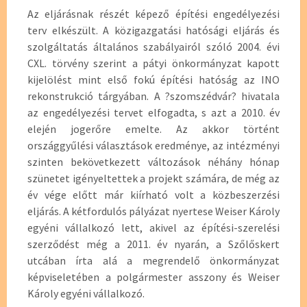
Az eljárásnak részét képező építési engedélyezési
terv elkészült. A közigazgatási hatósági eljárás és
szolgáltatás általános szabályairól szóló 2004. évi
CXL. törvény szerint a pátyi önkormányzat kapott
kijelölést mint első fokú építési hatóság az INO
rekonstrukció tárgyában. A ?szomszédvár? hivatala
az engedélyezési tervet elfogadta, s azt a 2010. év
elején jogerőre emelte. Az akkor történt
országgyűlési választások eredménye, az intézményi
szinten bekövetkezett változások néhány hónap
szünetet igényeltettek a projekt számára, de még az
év vége előtt már kiírható volt a közbeszerzési
eljárás. A kétfordulós pályázat nyertese Weiser Károly
egyéni vállalkozó lett, akivel az építési-szerelési
szerződést még a 2011. év nyarán, a Szőlőskert
utcában írta alá a megrendelő önkormányzat
képviseletében a polgármester asszony és Weiser
Károly egyéni vállalkozó.