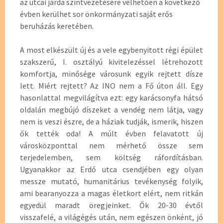
az utcai járda szintvezetésére vélhetően a következő
évben kerülhet sor önkormányzati saját erős
beruházás keretében.
A most elkészült új és a vele egybenyitott régi épület
szakszerű, I. osztályú kivitelezéssel létrehozott
komfortja, minősége városunk egyik rejtett dísze
lett. Miért rejtett? Az INO nem a Fő úton áll. Egy
hasonlattal megvilágítva ezt: egy karácsonyfa hátsó
oldalán megbújó díszeket a vendég nem látja, vagy
nem is veszi észre, de a háziak tudják, ismerik, hiszen
ők tették oda! A múlt évben felavatott új
városközponttal nem mérhető össze sem
terjedelemben, sem költség ráfordításban.
Ugyanakkor az Erdő utca csendjében egy olyan
messze mutató, humanitárius tevékenység folyik,
ami bearanyozza a magas életkort elért, nem ritkán
egyedül maradt öregjeinket. Ők 20-30 évtől
visszafelé, a világégés után, nem egészen önként, jó