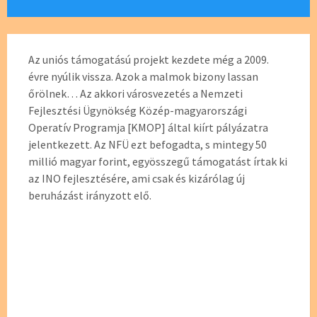
Az uniós támogatású projekt kezdete még a 2009.
évre nyúlik vissza. Azok a malmok bizony lassan
őrölnek… Az akkori városvezetés a Nemzeti
Fejlesztési Ügynökség Közép-magyarországi
Operatív Programja [KMOP] által kiírt pályázatra
jelentkezett. Az NFÜ ezt befogadta, s mintegy 50
millió magyar forint, egyösszegű támogatást írtak ki
az INO fejlesztésére, ami csak és kizárólag új
beruházást irányzott elő.