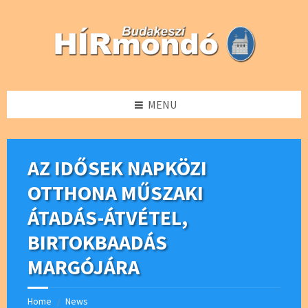
Skip
Skip
Skip
Skip
to
to
to
to
content
left
right
footer
sidebar
sidebar
MENU
AZ IDŐSEK NAPKÖZI
OTTHONA MŰSZAKI
ÁTADÁS-ÁTVÉTEL,
BIRTOKBAADÁS
MARGÓJÁRA
Home
News
/