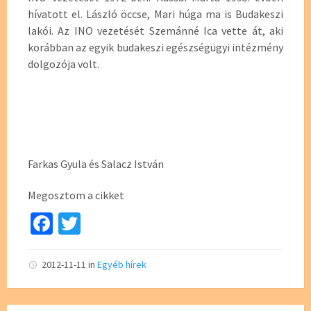
hívatott el. László öccse, Mari húga ma is Budakeszi
lakói. Az INO vezetését Szemánné Ica vette át, aki
korábban az egyik budakeszi egészségügyi intézmény
dolgozója volt.
Farkas Gyula és Salacz István
Megosztom a cikket
Fa
T
ce
wi
b
tt
2012-11-11
in
Egyéb hírek
o
er