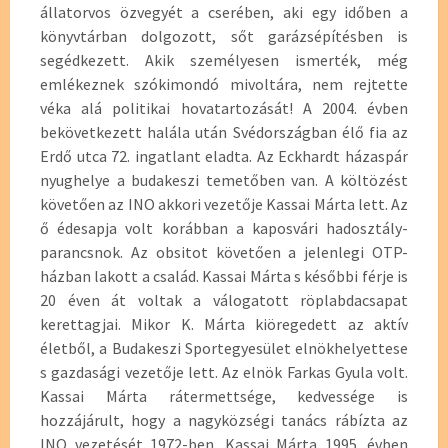
állatorvos özvegyét a cserében, aki egy időben a
könyvtárban dolgozott, sőt garázsépítésben is
segédkezett. Akik személyesen ismerték, még
emlékeznek szókimondó mivoltára, nem rejtette
véka alá politikai hovatartozását! A 2004. évben
bekövetkezett halála után Svédországban élő fia az
Erdő utca 72. ingatlant eladta. Az Eckhardt házaspár
nyughelye a budakeszi temetőben van. A költözést
követően az INO akkori vezetője Kassai Márta lett. Az
ő édesapja volt korábban a kaposvári hadosztály-
parancsnok. Az obsitot követően a jelenlegi OTP-
házban lakott a család. Kassai Márta s későbbi férje is
20 éven át voltak a válogatott röplabdacsapat
kerettagjai. Mikor K. Márta kiöregedett az aktív
életből, a Budakeszi Sportegyesület elnökhelyettese
s gazdasági vezetője lett. Az elnök Farkas Gyula volt.
Kassai Márta rátermettsége, kedvessége is
hozzájárult, hogy a nagyközségi tanács rábízta az
INO vezetését 1972-ben. Kassai Márta 1995. évben