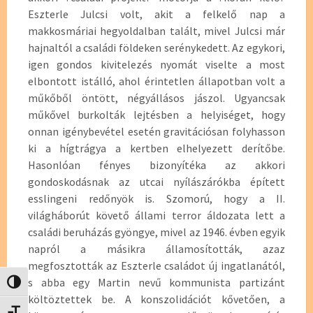
Eszterle Julcsi volt, akit a felkelő nap a
makkosmáriai hegyoldalban talált, mivel Julcsi már
hajnaltól a családi földeken serénykedett. Az egykori,
igen gondos kivitelezés nyomát viselte a most
elbontott istálló, ahol érintetlen állapotban volt a
műkőből öntött, négyállásos jászol. Ugyancsak
műkővel burkolták lejtésben a helyiséget, hogy
onnan igénybevétel esetén gravitációsan folyhasson
ki a hígtrágya a kertben elhelyezett derítőbe.
Hasonlóan fényes bizonyítéka az akkori
gondoskodásnak az utcai nyílászárókba épített
esslingeni redőnyök is. Szomorú, hogy a II.
világháborút követő állami terror áldozata lett a
családi beruházás gyöngye, mivel az 1946. évben egyik
napról a másikra államosították, azaz
megfosztották az Eszterle családot új ingatlanától,
s abba egy Martin nevű kommunista partizánt
Nagy kontraszt váltása
költöztettek be. A konszolidációt kővetően, a