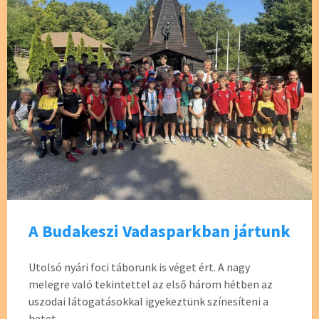
k
A Budakeszi Vadasparkban jártunk
Utolsó nyári foci táborunk is véget ért. A nagy
melegre való tekintettel az első három hétben az
uszodai látogatásokkal igyekeztünk színesíteni a
hetet.