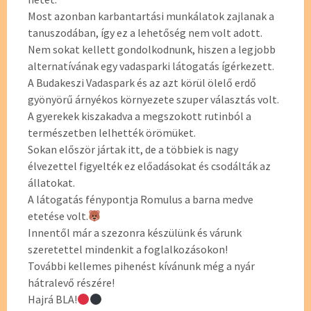
Most azonban karbantartási munkálatok zajlanak a
tanuszodában, így ez a lehetőség nem volt adott.
Nem sokat kellett gondolkodnunk, hiszen a legjobb
alternatívának egy vadasparki látogatás ígérkezett.
A Budakeszi Vadaspark és az azt körül ölelő erdő
gyönyörű árnyékos környezete szuper választás volt.
A gyerekek kiszakadva a megszokott rutinból a
természetben lelhették örömüket.
Sokan először jártak itt, de a többiek is nagy
élvezettel figyelték ez előadásokat és csodálták az
állatokat.
A látogatás fénypontja Romulus a barna medve
etetése volt.
Innentől már a szezonra készülünk és várunk
szeretettel mindenkit a foglalkozásokon!
További kellemes pihenést kívánunk még a nyár
hátralevő részére!
Hajrá BLA!