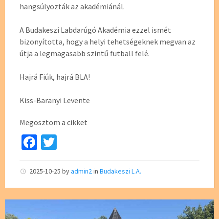
hangsúlyozták az akadémiánál.
A Budakeszi Labdarúgó Akadémia ezzel ismét
bizonyította, hogy a helyi tehetségeknek megvan az
útja a legmagasabb szintű futball felé.
Hajrá Fiúk, hajrá BLA!
Kiss-Baranyi Levente
Megosztom a cikket
Fa
T
ce
wi
b
tt
2025-10-25
by
admin2
in
Budakeszi L.A.
o
er
o