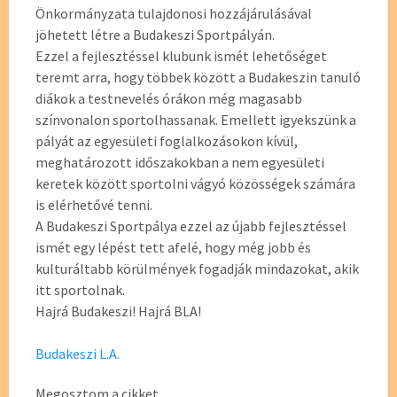
Önkormányzata tulajdonosi hozzájárulásával
jöhetett létre a Budakeszi Sportpályán.
Ezzel a fejlesztéssel klubunk ismét lehetőséget
teremt arra, hogy többek között a Budakeszin tanuló
diákok a testnevelés órákon még magasabb
színvonalon sportolhassanak. Emellett igyekszünk a
pályát az egyesületi foglalkozásokon kívül,
meghatározott időszakokban a nem egyesületi
keretek között sportolni vágyó közösségek számára
is elérhetővé tenni.
A Budakeszi Sportpálya ezzel az újabb fejlesztéssel
ismét egy lépést tett afelé, hogy még jobb és
kulturáltabb körülmények fogadják mindazokat, akik
itt sportolnak.
Hajrá Budakeszi! Hajrá BLA!
Budakeszi L.A.
Megosztom a cikket