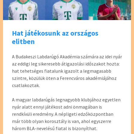
Hat játékosunk az országos
elitben
A Budakeszi Labdarúgó Akadémia számára az idei nyár
az eddigi leg sikeresebb átigazolási időszakot hozta:
hat tehetséges fiatalunk igazolt a legmagasabb
szintre, közülük öten a Ferencváros akadémiájához
csatlakoztak.
A magyar labdarúgás legnagyobb klubjához egyetlen
nyár alatt ennyi játékost adni önmagában is
rendkívüli eredmény. A népligeti edzőközpontban
már több olyan korosztály is van, ahol egyszerre
három BLA-nevelésű fiatal is bizonyíthat.