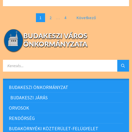
o
er
o
Bejegyzés
1
2
…
4
Következő
navigáció
k
SEARCH:
BUDAKESZI ÖNKORMÁNYZAT
BUDAKESZI JÁRÁS
ORVOSOK
RENDŐRSÉG
BUDAKÖRNYÉKI KÖZTERÜLET-FELÜGYELET