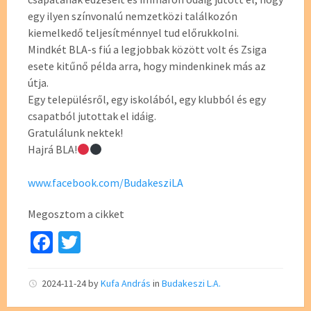
egy ilyen színvonalú nemzetközi találkozón
kiemelkedő teljesítménnyel tud előrukkolni.
Mindkét BLA-s fiú a legjobbak között volt és Zsiga
esete kitűnő példa arra, hogy mindenkinek más az
útja.
Egy településről, egy iskolából, egy klubból és egy
csapatból jutottak el idáig.
Gratulálunk nektek!
Hajrá BLA!
www.facebook.com/BudakesziLA
Megosztom a cikket
Fa
T
ce
wi
b
tt
2024-11-24
by
Kufa András
in
Budakeszi L.A.
o
er