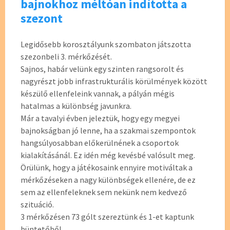
bajnokhoz méltóan indította a
szezont
Legidősebb korosztályunk szombaton játszotta
szezonbeli 3. mérkőzését.
Sajnos, habár velünk egy szinten rangsorolt és
nagyrészt jobb infrastrukturális körülmények között
készülő ellenfeleink vannak, a pályán mégis
hatalmas a különbség javunkra.
Már a tavalyi évben jeleztük, hogy egy megyei
bajnokságban jó lenne, ha a szakmai szempontok
hangsúlyosabban előkerülnének a csoportok
kialakításánál. Ez idén még kevésbé valósult meg.
Örülünk, hogy a játékosaink ennyire motiváltak a
mérkőzéseken a nagy különbségek ellenére, de ez
sem az ellenfeleknek sem nekünk nem kedvező
szituáció.
3 mérkőzésen 73 gólt szereztünk és 1-et kaptunk
büntetőből.