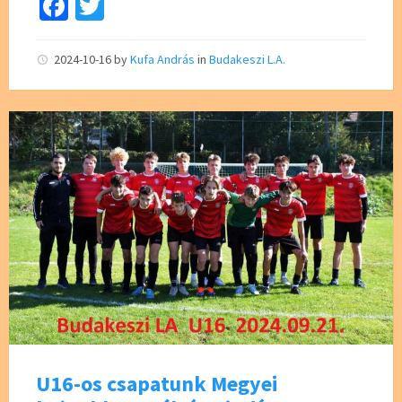
Fa
T
ce
wi
b
tt
2024-10-16
by
Kufa András
in
Budakeszi L.A.
o
er
o
k
U16-os csapatunk Megyei