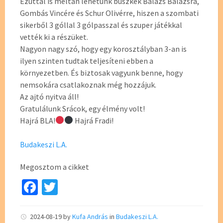
Ezúttal is méltán lehetünk büszkék Balázs Balázsra,
Gombás Vincére és Schur Olivérre, hiszen a szombati
sikerből 3 góllal 3 gólpasszal és szuper játékkal
vették ki a részüket.
Nagyon nagy szó, hogy egy korosztályban 3-an is
ilyen szinten tudtak teljesíteni ebben a
környezetben. És biztosak vagyunk benne, hogy
nemsokára csatlakoznak még hozzájuk.
Az ajtó nyitva áll!
Gratulálunk Srácok, egy élmény volt!
Hajrá BLA!
Hajrá Fradi!
Budakeszi L.A.
Megosztom a cikket
Fa
T
ce
wi
b
tt
2024-08-19
by
Kufa András
in
Budakeszi L.A.