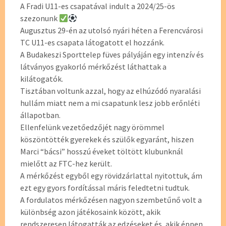
A Fradi U11-es csapatával indult a 2024/25-ös
szezonunk
Augusztus 29-én az utolsó nyári héten a Ferencvárosi
TC U11-es csapata látogatott el hozzánk.
A Budakeszi Sporttelep füves pályáján egy intenzív és
látványos gyakorló mérkőzést láthattak a
kilátogatók.
Tisztában voltunk azzal, hogy az elhúzódó nyaralási
hullám miatt nem a mi csapatunk lesz jobb erőnléti
állapotban.
Ellenfelünk vezetőedzőjét nagy örömmel
köszöntötték gyerekek és szülők egyaránt, hiszen
Marci “bácsi” hosszú éveket töltött klubunknál
mielőtt az FTC-hez került.
A mérkőzést egyből egy rövidzárlattal nyitottuk, ám
ezt egy gyors fordítással máris feledtetni tudtuk.
A fordulatos mérkőzésen nagyon szembetűnő volt a
különbség azon játékosaink között, akik
rendszeresen látogatták az edzéseket és, akik éppen