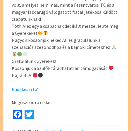
volt, amelyet nem más, mint a Ferencvárosi TC és a
magyar labdarúgó válogatott fiatal játékosa küldött
csapatunknak!
Tóth Alex egy a csapatnak dedikált mezzel lepte meg
a Gyerekeket
Nagyon köszönjük neked Ali és gratulálunk a
szenzációs szezonodhoz és a bajnoki címetekhez!
Gratulálunk Gyerekek!
Köszönjük a Szülők fáradhatatlan támogatását!
Hajrá BLA!
Budakeszi L.A.
Megosztom a cikket
Fa
T
ce
wi