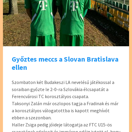
Győztes meccs a Slovan Bratislava
ellen
Szombaton két Budakeszi LA nevelésű játékossal a
soraiban győzte le 2-0-ra Szlovákia élcsapatát a
Ferencvárosi TC korosztályos csapata.
Taksonyi Zalán már oszlopos tagja a Fradinak és már
a korosztályos válogatottba is kapott meghívót
ebben a szezonban.
Haller Zsiga pedig jóideje látogatja az FTC U15-ös
csapatának edzéseit és immáron odáig jutott el, hogy