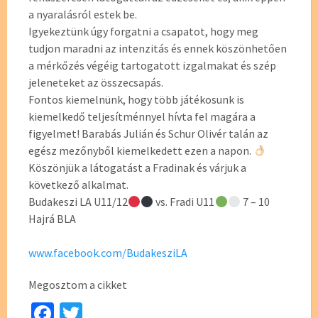
a nyaralásról estek be.
Igyekeztünk úgy forgatni a csapatot, hogy meg
tudjon maradni az intenzitás és ennek köszönhetően
a mérkőzés végéig tartogatott izgalmakat és szép
jeleneteket az összecsapás.
Fontos kiemelnünk, hogy több játékosunk is
kiemelkedő teljesítménnyel hívta fel magára a
figyelmet! Barabás Julián és Schur Olivér talán az
egész mezőnyből kiemelkedett ezen a napon.
Köszönjük a látogatást a Fradinak és várjuk a
következő alkalmat.
Budakeszi LA U11/12
vs. Fradi U11
7 – 10
Hajrá BLA
www.facebook.com/BudakesziLA
Megosztom a cikket
Fa
T