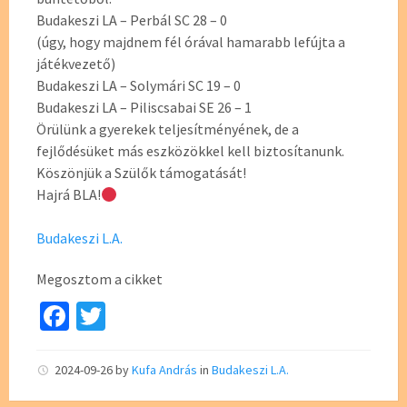
Budakeszi LA – Perbál SC 28 – 0
(úgy, hogy majdnem fél órával hamarabb lefújta a
játékvezető)
Budakeszi LA – Solymári SC 19 – 0
Budakeszi LA – Piliscsabai SE 26 – 1
Örülünk a gyerekek teljesítményének, de a
fejlődésüket más eszközökkel kell biztosítanunk.
Köszönjük a Szülők támogatását!
Hajrá BLA!
Budakeszi L.A.
Megosztom a cikket
Fa
T
ce
wi
b
tt
2024-09-26
by
Kufa András
in
Budakeszi L.A.
o
er