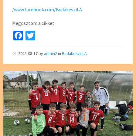
/www.facebook.com/BudakesziLA
Megosztom a cikket
Fa
T
ce
wi
b
tt
2025-08-17
by
admin2
in
Budakeszi L.A.
o
er
o
k