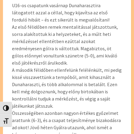
U16-os csapatunk vasárnap Dunaharasztira
látogatott azzal a céllal, hogy kijavítsa az első
forduló hibáit – és ezt sikerült is megvalósítani!
Az első félidőben remek mentalitással játszottunk,
sorra alakítottuk ki a helyzeteket, és a múlt heti
mérkőzéssel ellentétben ezúttal azokat
eredményesen gólra is váltottuk. Magabiztos, öt
gólos előnnyel vonultunk szünetre (5-0), ami kiváló
első játékrészről árulkodik.
A második félidőben ellenfelünk felélénkült, mi pedig
kissé visszavettünk a tempóból, amit kihasznált a
Dunaharaszti, és több alkalommal is betalált. Ezen
kell még dolgoznunk, hogy előny birtokában is
kontrollálni tudjuk a mérkőzést, és végig a saját
játékunkat játsszuk.
Nagy kontraszt váltása
Összességében azonban nagyon értékes győzelmet
arattunk (6-3), és a csapat teljesítménye bizakodásra
Betűméret váltása
ad okot! Jövő héten Gyálra utazunk, ahol ismét a