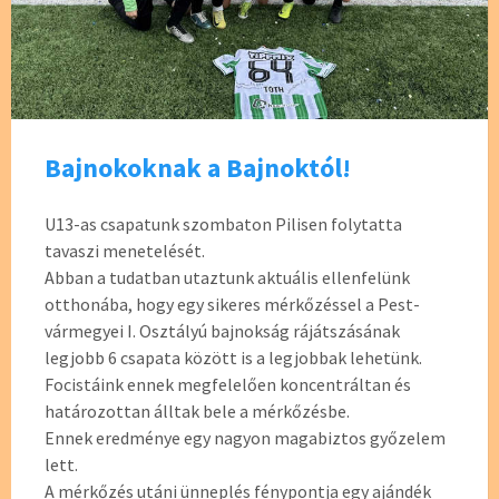
Bajnokoknak a Bajnoktól!
U13-as csapatunk szombaton Pilisen folytatta
tavaszi menetelését.
Abban a tudatban utaztunk aktuális ellenfelünk
otthonába, hogy egy sikeres mérkőzéssel a Pest-
vármegyei I. Osztályú bajnokság rájátszásának
legjobb 6 csapata között is a legjobbak lehetünk.
Focistáink ennek megfelelően koncentráltan és
határozottan álltak bele a mérkőzésbe.
Ennek eredménye egy nagyon magabiztos győzelem
lett.
A mérkőzés utáni ünneplés fénypontja egy ajándék