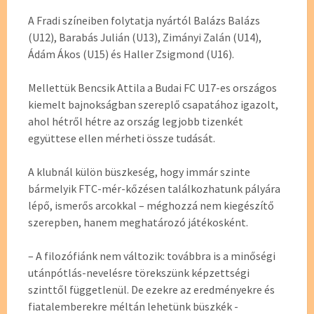
A Fradi színeiben folytatja nyártól Balázs Balázs
(U12), Barabás Julián (U13), Zimányi Zalán (U14),
Ádám Ákos (U15) és Haller Zsigmond (U16).
Mellettük Bencsik Attila a Budai FC U17-es országos
kiemelt bajnokságban szereplő csapatához igazolt,
ahol hétről hétre az ország legjobb tizenkét
együttese ellen mérheti össze tudását.
A klubnál külön büszkeség, hogy immár szinte
bármelyik FTC-mér-kőzésen találkozhatunk pályára
lépő, ismerős arcokkal – méghozzá nem kiegészítő
szerepben, hanem meghatározó játékosként.
– A filozófiánk nem változik: továbbra is a minőségi
utánpótlás-nevelésre törekszünk képzettségi
szinttől függetlenül. De ezekre az eredményekre és
fiatalemberekre méltán lehetünk büszkék -