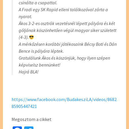
csinálta a csapattal.
A Fradi egy SK Rapid elleni találkozóval zárta a
nyarat.
Ákos 3-2-es osztrák vezetésnél lépett pályára és két
góljának köszönhetően végül magyar siker született
(4-3).
A mérkőzésen korábbi játékosaink Bécsy Boti és Dán
Bence is pályára léptek.
Gratulálunk Ákos és köszönjük, hogy ilyen szépen
képviselsz bennünket!
Hajrá BLA!
https://www.facebook.com/BudakesziLA/videos/8682
85905447421
Megosztom a cikket