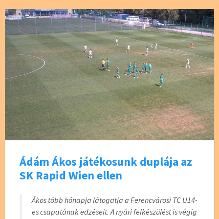
o
k
Ádám Ákos játékosunk duplája az
SK Rapid Wien ellen
Ákos több hónapja látogatja a Ferencvárosi TC U14-
es csapatának edzéseit. A nyári felkészülést is végig