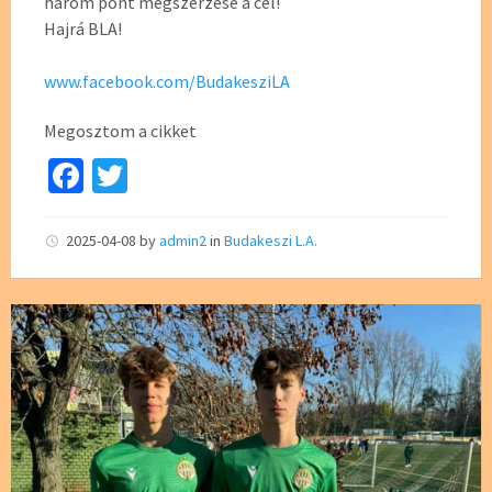
három pont megszerzése a cél!
Hajrá BLA!
www.facebook.com/BudakesziLA
Megosztom a cikket
Fa
T
ce
wi
b
tt
2025-04-08
by
admin2
in
Budakeszi L.A.
o
er
o
k