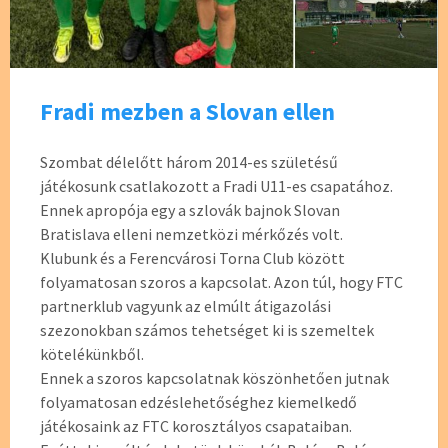
Fradi mezben a Slovan ellen
Szombat délelőtt három 2014-es születésű
játékosunk csatlakozott a Fradi U11-es csapatához.
Ennek apropója egy a szlovák bajnok Slovan
Bratislava elleni nemzetközi mérkőzés volt.
Klubunk és a Ferencvárosi Torna Club között
folyamatosan szoros a kapcsolat. Azon túl, hogy FTC
partnerklub vagyunk az elmúlt átigazolási
szezonokban számos tehetséget ki is szemeltek
kötelékünkből.
Ennek a szoros kapcsolatnak köszönhetően jutnak
folyamatosan edzéslehetőséghez kiemelkedő
játékosaink az FTC korosztályos csapataiban.