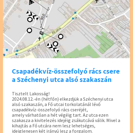
Csapadékvíz-összefolyó rács csere
a Széchenyi utca alsó szakaszán
Tisztelt Lakosság!
2024.08.12.-én (hétfőn) elkezdjük a Széchenyi utca
alsó szakaszán, a Fő utcai torkolatánál lévő
csapadékvíz-összefolyó rács cseréjét,
amely várhatóan a hét végéig tart. Az utca ezen
szakasza a kivitelezés idejéig zsákutcává válik. Mivel a
kihajtás a Fő utcára nem lesz lehetséges,
ideiglenesen két irányú lesz a forgalom.