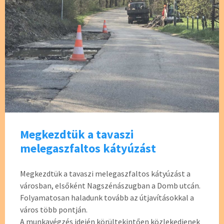
Megkezdtük a tavaszi
melegaszfaltos kátyúzást
Megkezdtük a tavaszi melegaszfaltos kátyúzást a
városban, elsőként Nagszénászugban a Domb utcán.
Folyamatosan haladunk tovább az útjavításokkal a
város több pontján.
A munkavégzés idején körültekintően közlekedjenek