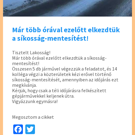
Már több órával ezelőtt elkezdtük
a síkosság-mentesítést!
Tisztelt Lakosság!
Már több órával ezelőtt elkezdtük a síkosság-
mentesítést!
Összesen 5 db járművel végezzük a feladatot, és 14
kolléga végzi a közterületek kézi erővel történő
síkosság-mentesítését, amennyiben az időjárás ezt
megkívánja.
Kérjük, hogy csak a téli időjárásra felkészített
gépjárművekkel keljenek útra.
Vigyázzunk egymásra!
Megosztom a cikket
Fa
T