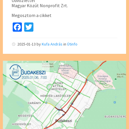
Üdvözlettel
Magyar Közút Nonprofit Zrt.
Megosztom a cikket
Fa
T
ce
wi
b
tt
2025-01-13
by
Kufa András
in
Útinfo
o
er
o
k