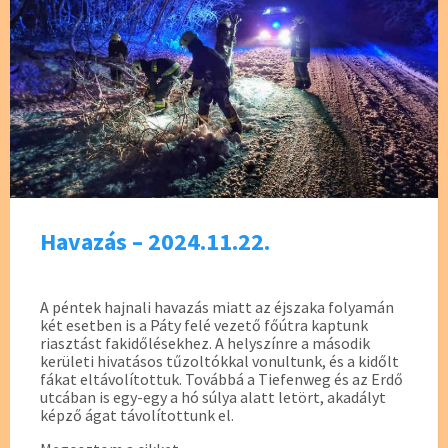
Havazás – 2024.11.22.
A péntek hajnali havazás miatt az éjszaka folyamán
két esetben is a Páty felé vezető főútra kaptunk
riasztást fakidőlésekhez. A helyszínre a második
kerületi hivatásos tűzoltókkal vonultunk, és a kidőlt
fákat eltávolítottuk. Továbbá a Tiefenweg és az Erdő
utcában is egy-egy a hó súlya alatt letört, akadályt
képző ágat távolítottunk el.