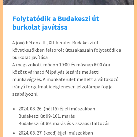
Folytatódik a Budakeszi út
burkolat javítása
A jövő héten a II., XII. kerület Budakeszi út
következőkben felsorolt útszakaszain folytatódik a
burkolat javítása.
A megszokott módon 19:00 és másnap 6:00 óra
között várható félpályás lezárás melletti
munkavégzés. A munkaterület mellett a váltakozó
irányú forgalmat ideiglenesen jelzőlámpa fogja
szabályozni.
2024. 08. 26. (hétfő) éjjeli műszakban
Budakeszi út 99-101. marás
Budakeszi út 89. marás és visszaaszfaltozás
2024. 08. 27. (kedd) éjjeli műszakban