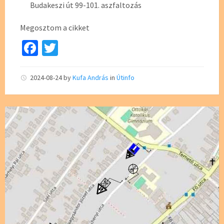
Budakeszi út 99-101. aszfaltozás
Megosztom a cikket
Fa
T
ce
wi
b
tt
2024-08-24
by
Kufa András
in
Útinfo
o
er
o
k