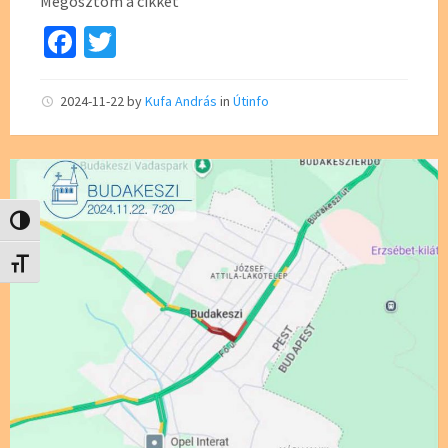
Megosztom a cikket
Fa
T
ce
wi
b
tt
2024-11-22
by
Kufa András
in
Útinfo
o
er
o
k
Nagy kontraszt váltása
Betűméret váltása