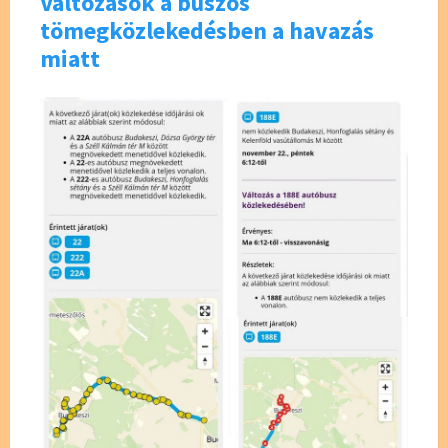
Változások a buszos
tömegközlekedésben a havazás
miatt