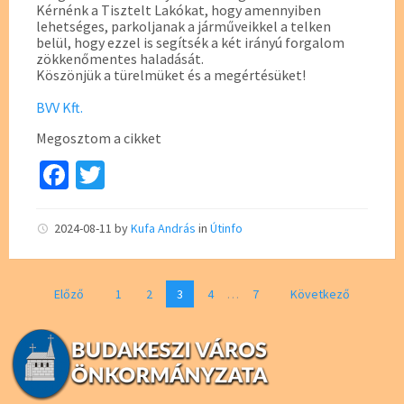
Kérnénk a Tisztelt Lakókat, hogy amennyiben
lehetséges, parkoljanak a járműveikkel a telken
belül, hogy ezzel is segítsék a két irányú forgalom
zökkenőmentes haladását.
Köszönjük a türelmüket és a megértésüket!
BVV Kft.
Megosztom a cikket
Fa
T
ce
wi
b
tt
2024-08-11
by
Kufa András
in
Útinfo
o
er
o
Bejegyzés
Előző
1
2
3
4
…
7
Következő
navigáció
k