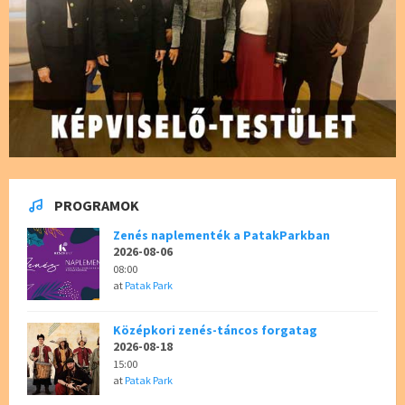
PROGRAMOK
Zenés naplementék a PatakParkban
2026-08-06
08:00
at
Patak Park
Középkori zenés-táncos forgatag
2026-08-18
15:00
at
Patak Park