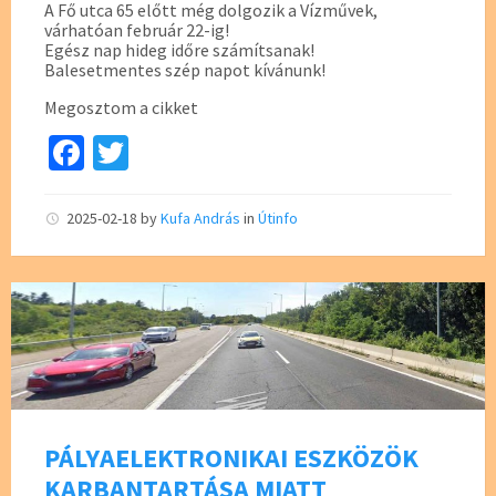
A Fő utca 65 előtt még dolgozik a Vízművek,
várhatóan február 22-ig!
Egész nap hideg időre számítsanak!
Balesetmentes szép napot kívánunk!
Megosztom a cikket
Fa
T
ce
wi
b
tt
2025-02-18
by
Kufa András
in
Útinfo
o
er
o
k
PÁLYAELEKTRONIKAI ESZKÖZÖK
KARBANTARTÁSA MIATT