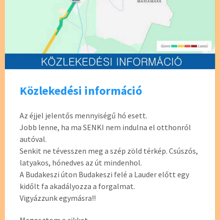
Közlekedési információ
Az éjjel jelentős mennyiségű hó esett.
Jobb lenne, ha ma SENKI nem indulna el otthonról
autóval.
Senkit ne tévesszen meg a szép zöld térkép. Csúszós,
latyakos, hónedves az út mindenhol.
A Budakeszi úton Budakeszi felé a Lauder előtt egy
kidőlt fa akadályozza a forgalmat.
Vigyázzunk egymásra!!
Megosztom a cikket