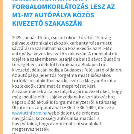
FORGALOMKORLÁTOZÁS LESZ AZ
M1-M7 AUTÓPÁLYA KÖZÖS
KIVEZETŐ SZAKASZÁN
2025. január 16-án, csütörtökön 9 órától 15 óráig
pályaelektronikai eszközök karbantartása miatt
sávzárásra számíthatnak a közlekedők az M1-M7
autópálya közös kivezető szakaszán. A munkálatok
idejére a szakemberek lezárják a belső sávot Budaörs
térségében, a délelőtti órákban a Budapestről
kivezető, délután pedig a Budapest felé tartó oldalon.
Az autópálya jelentős forgalma miatt időszakos
torlódások alakulhatnak ki, ezért a Magyar Közút a
közlekedők türelmét és megértését kéri.
A szakemberek arra biztatják a járművezetőket, hogy
még indulás előtt tájékozódjanak a korlátozáshoz
kapcsolódó aktuális forgalmi helyzetről a társaság
Útinform szolgálatánál (+36-1-336-2400, illetve a
www.utinform.hu
weboldalon), de érdemes
navigációs, közösségi autós alkalmazást is
használniuk, hogy az optimális útvonalukat
megtervezhessék.