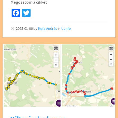
Megosztom a cikket
Fa
T
ce
wi
b
tt
2025-01-06
by
Kufa András
in
Útinfo
o
er
o
k