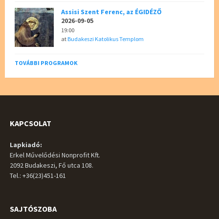
Assisi Szent Ferenc, az ÉGIDÉZŐ
2026-09-05
19:00
at
Budakeszi Katolikus Templom
TOVÁBBI PROGRAMOK
KAPCSOLAT
Lapkiadó:
Erkel Művelődési Nonprofit Kft.
2092 Budakeszi, Fő utca 108.
Tel.: +36(23)451-161
SAJTÓSZOBA