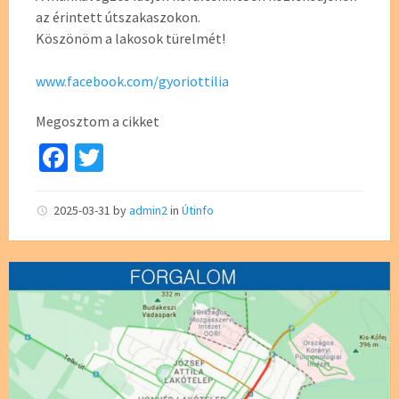
az érintett útszakaszokon.
Köszönöm a lakosok türelmét!
www.facebook.com/gyoriottilia
Megosztom a cikket
Fa
T
ce
wi
b
tt
2025-03-31
by
admin2
in
Útinfo
o
er
o
k