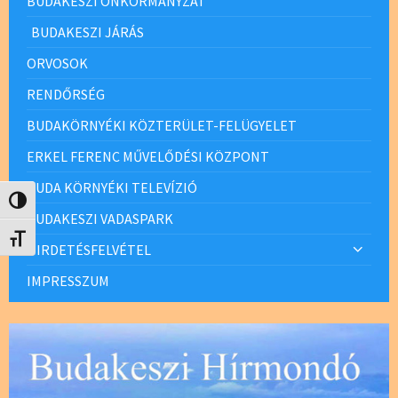
BUDAKESZI ÖNKORMÁNYZAT
BUDAKESZI JÁRÁS
ORVOSOK
RENDŐRSÉG
BUDAKÖRNYÉKI KÖZTERÜLET-FELÜGYELET
ERKEL FERENC MŰVELŐDÉSI KÖZPONT
BUDA KÖRNYÉKI TELEVÍZIÓ
Nagy kontraszt váltása
BUDAKESZI VADASPARK
Betűméret váltása
HIRDETÉSFELVÉTEL
IMPRESSZUM