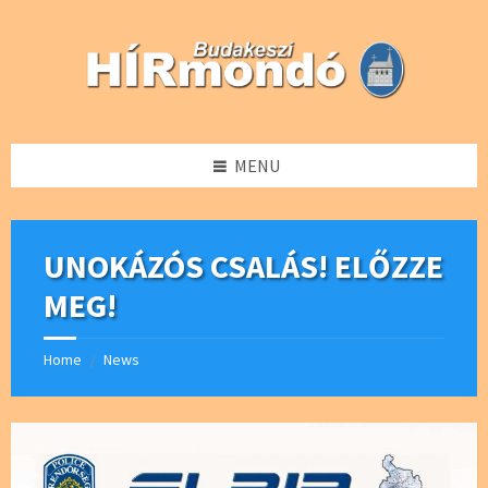
Skip
Skip
Skip
Skip
to
to
to
to
content
left
right
footer
sidebar
sidebar
MENU
UNOKÁZÓS CSALÁS! ELŐZZE
MEG!
Home
News
/