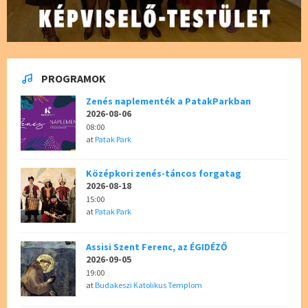
PROGRAMOK
Zenés naplementék a PatakParkban
2026-08-06
08:00
at
Patak Park
Középkori zenés-táncos forgatag
2026-08-18
15:00
at
Patak Park
Assisi Szent Ferenc, az ÉGIDÉZŐ
2026-09-05
19:00
at
Budakeszi Katolikus Templom