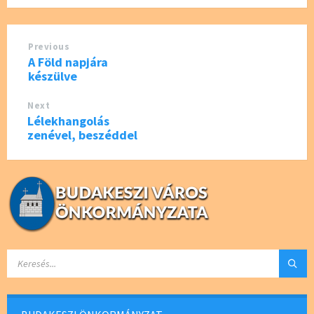
o
er
o
Previous
k
A Föld napjára
készülve
Next
Lélekhangolás
zenével, beszéddel
SEARCH: