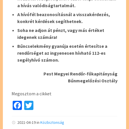
a hívás valódiságtartalmát.
A hívófél beazonosításnál a visszakérdezés,
konkrét kérdések segíthetnek
.
Soha ne adjon át pénzt, vagy más értéket
idegenek számára!
Bűncselekmény gyanúja esetén értesítse a
rendőrséget az ingyenesen hívható 112-es
segélyhívó számon.
Pest Megyei Rendőr-főkapitányság
Bűnmegelőzési Osztály
Megosztom a cikket
Fa
T
ce
wi
b
tt
2021-04-19
in
Közbiztonság