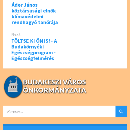
k
Áder János
köztársasági elnök
klímavédelmi
rendhagyó tanórája
Next
TÖLTSE KI ÖN IS! - A
Budakörnyéki
Egészségprogram -
Egészségfelmérés
SEARCH: