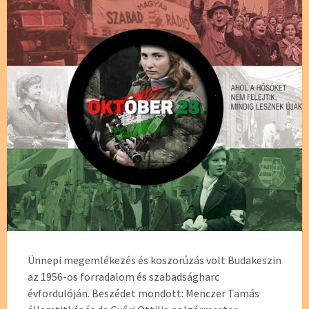
Ünnepi megemlékezés és koszorúzás volt Budakeszin
az 1956-os forradalom és szabadságharc
évfordulóján. Beszédet mondott: Menczer Tamás