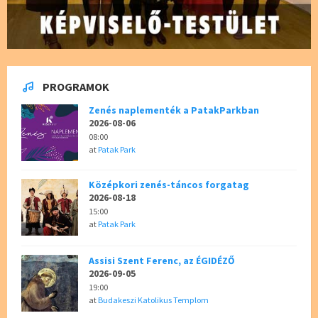
PROGRAMOK
Zenés naplementék a PatakParkban
2026-08-06
08:00
at
Patak Park
Középkori zenés-táncos forgatag
2026-08-18
15:00
at
Patak Park
Assisi Szent Ferenc, az ÉGIDÉZŐ
2026-09-05
19:00
at
Budakeszi Katolikus Templom