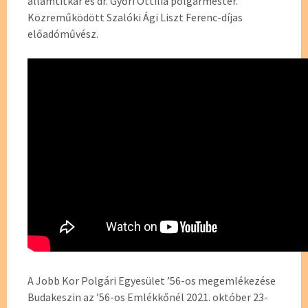
államtitkár és dr. Győri Ottilia polgármester.
Közreműködött Szalóki Ági Liszt Ferenc-díjas
előadóművész.
A Jobb Kor Polgári Egyesület ’56-os megemlékezése
Budakeszin az ’56-os Emlékkőnél 2021. október 23-