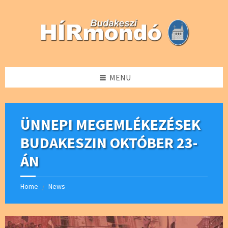
Skip
Skip
Skip
Skip
to
to
to
to
content
left
right
footer
sidebar
sidebar
MENU
ÜNNEPI MEGEMLÉKEZÉSEK
BUDAKESZIN OKTÓBER 23-
ÁN
Home
News
/