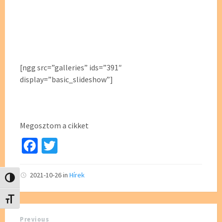
[ngg src=”galleries” ids=”391″
display=”basic_slideshow”]
Megosztom a cikket
Fa
T
ce
wi
b
tt
2021-10-26
in
Hírek
Nagy kontraszt váltása
o
er
Betűméret váltása
o
Previous