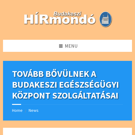
Skip
Skip
Skip
Skip
to
to
to
to
content
left
right
footer
sidebar
sidebar
MENU
TOVÁBB BŐVÜLNEK A
BUDAKESZI EGÉSZSÉGÜGYI
KÖZPONT SZOLGÁLTATÁSAI
Home
News
/