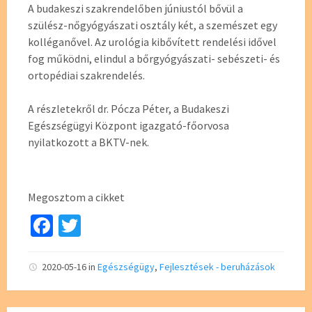
A budakeszi szakrendelőben júniustól bővül a
szülész-nőgyógyászati osztály két, a szemészet egy
kolléganővel. Az urológia kibővített rendelési idővel
fog működni, elindul a bőrgyógyászati- sebészeti- és
ortopédiai szakrendelés.
A részletekről dr. Pócza Péter, a Budakeszi
Egészségügyi Központ igazgató-főorvosa
nyilatkozott a BKTV-nek.
Megosztom a cikket
Fa
T
ce
wi
b
tt
2020-05-16
in
Egészségügy
,
Fejlesztések - beruházások
o
er