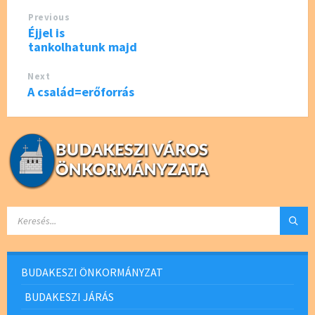
o
Previous
k
Éjjel is
tankolhatunk majd
Next
A család=erőforrás
SEARCH:
BUDAKESZI ÖNKORMÁNYZAT
BUDAKESZI JÁRÁS