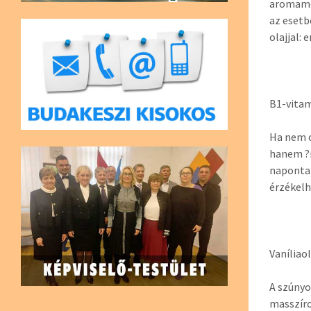
aromaméc
az esetb
olajjal: 
B1-vita
Ha nem 
hanem ?m
naponta 
érzékelh
Vaníliaol
A szúnyo
masszíro