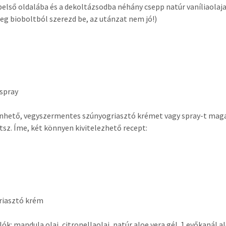
belső oldalába és a dekoltázsodba néhány csepp natúr vaníliaolaja
eg bioboltból szerezd be, az utánzat nem jó!)
spray
nhető, vegyszermentes szúnyogriasztó krémet vagy spray-t maga
tsz. Íme, két könnyen kivitelezhető recept:
riasztó krém
ók: mandula olaj, citronellaolaj, natúr aloe vera gél. 1 evőkanál a