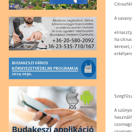
Citrusfé
A savany
elriaszt
ha citru
keresel,
erkélyen
Szegfűs
A szúnyo
használh
csomagol
csomago