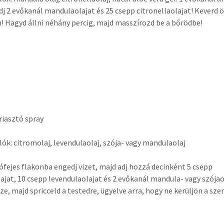
dj 2 evőkanál mandulaolajat és 25 csepp citronellaolajat! Keverd 
! Hagyd állni néhány percig, majd masszírozd be a bőrödbe!
iasztó spray
ók: citromolaj, levendulaolaj, szója- vagy mandulaolaj
ófejes flakonba engedj vizet, majd adj hozzá decinként 5 csepp
ajat, 10 csepp levendulaolajat és 2 evőkanál mandula- vagy szójao
ze, majd spricceld a testedre, ügyelve arra, hogy ne kerüljön a sz