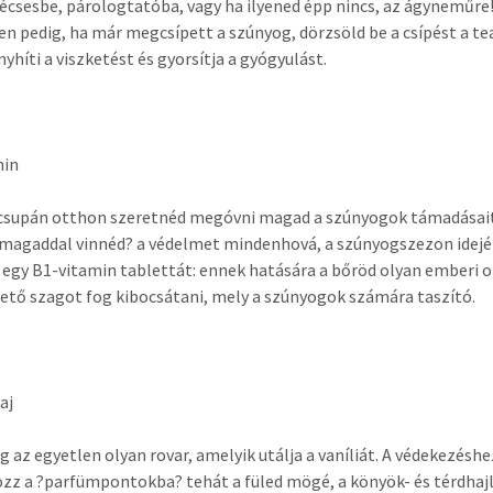
sesbe, párologtatóba, vagy ha ilyened épp nincs, az ágyneműre
en pedig, ha már megcsípett a szúnyog, dörzsöld be a csípést a te
enyhíti a viszketést és gyorsítja a gyógyulást.
min
csupán otthon szeretnéd megóvni magad a szúnyogok támadásait
agaddal vinnéd? a védelmet mindenhová, a szúnyogszezon idejé
egy B1-vitamin tablettát: ennek hatására a bőröd olyan emberi 
ető szagot fog kibocsátani, mely a szúnyogok számára taszító.
aj
g az egyetlen olyan rovar, amelyik utálja a vaníliát. A védekezéshe
zz a ?parfümpontokba? tehát a füled mögé, a könyök- és térdhajl