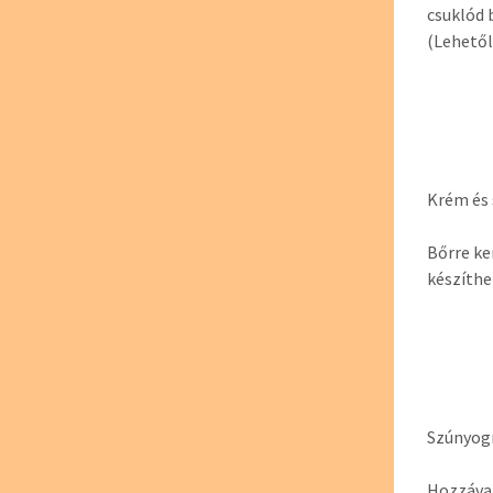
csuklód 
(Lehetől
Krém és 
Bőrre ke
készíthe
Szúnyog
Hozzával