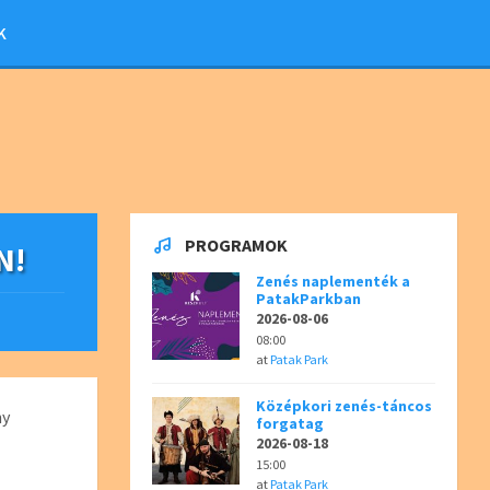
K
PROGRAMOK
N!
Zenés naplementék a
PatakParkban
2026-08-06
08:00
at
Patak Park
Középkori zenés-táncos
ny
forgatag
2026-08-18
15:00
at
Patak Park