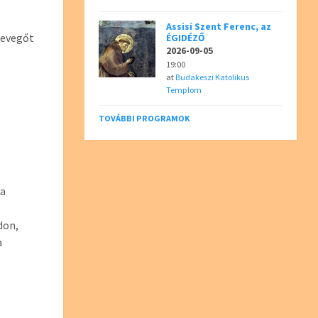
Assisi Szent Ferenc, az
levegőt
ÉGIDÉZŐ
2026-09-05
19:00
at
Budakeszi Katolikus
Templom
TOVÁBBI PROGRAMOK
ha
don,
a