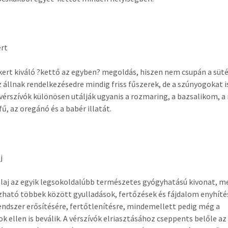
ert
kert kiváló ?kettő az egyben? megoldás, hiszen nem csupán a süt
 állnak rendelkezésedre mindig friss fűszerek, de a szúnyogokat i
A vérszívók különösen utálják ugyanis a rozmaring, a bazsalikom, 
fű, az oregánó és a babér illatát.
j
olaj az egyik legsokoldalúbb természetes gyógyhatású kivonat, m
ható többek között gyulladások, fertőzések és fájdalom enyhíté
dszer erősítésére, fertőtlenítésre, mindemellett pedig még a
k ellen is beválik. A vérszívók elriasztásához cseppents belőle az