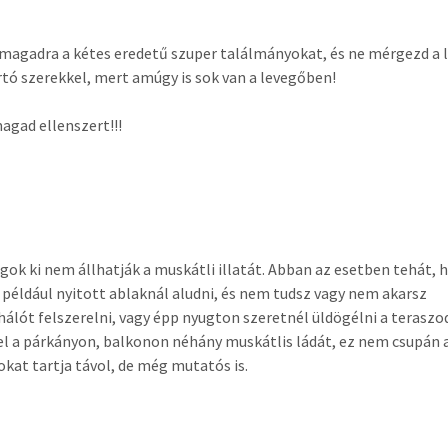
magadra a kétes eredetű szuper találmányokat, és ne mérgezd a 
rtó szerekkel, mert amúgy is sok van a levegőben!
magad ellenszert!!!
gok ki nem állhatják a muskátli illatát. Abban az esetben tehát, 
 például nyitott ablaknál aludni, és nem tudsz vagy nem akarsz
álót felszerelni, vagy épp nyugton szeretnél üldögélni a teraszo
el a párkányon, balkonon néhány muskátlis ládát, ez nem csupán 
kat tartja távol, de még mutatós is.