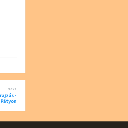
Next
rajzás -
 Pátyon