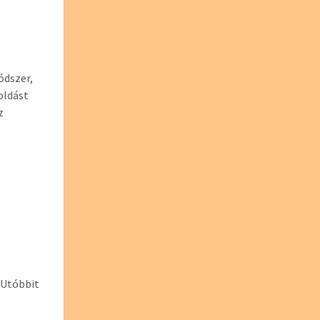
ódszer,
oldást
z
 Utóbbit