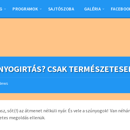
G
PROGRAMOK
SAJTÓSZOBA
GALÉRIA
FACEBOO
NYOGIRTÁS? CSAK TERMÉSZETESE
News
vasz, sőt(!) az átmenet nélküli nyár. És vele a szúnyogok! Van néhá
etes megoldás ellenük.