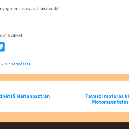
únyogmentes nyarat kívánunk!
om a cikket
a
T
e
wi
tt
05-19
in
Természet
er
dhétfő Márianosztrán
Tavaszi motoros ki
Motorszentelés