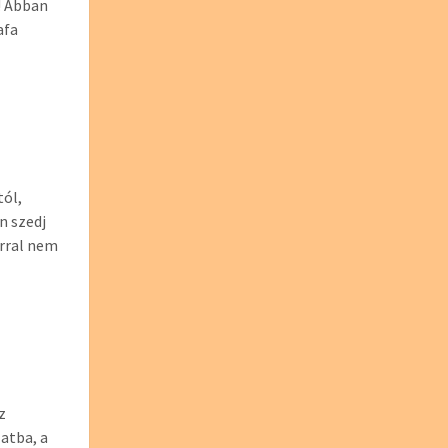
! Abban
afa
ól,
n szedj
orral nem
z
atba, a