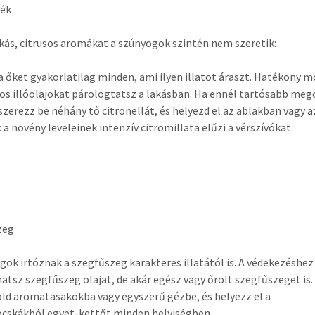
lék
kás, citrusos aromákat a szúnyogok szintén nem szeretik:
ja őket gyakorlatilag minden, ami ilyen illatot áraszt. Hatékony m
sos illóolajokat párologtatsz a lakásban. Ha ennél tartósabb meg
 szerezz be néhány tő citronellát, és helyezd el az ablakban vagy a
: a növény leveleinek intenzív citromillata elűzi a vérszívókat.
zeg
gok irtóznak a szegfűszeg karakteres illatától is. A védekezéshez
atsz szegfűszeg olajat, de akár egész vagy őrölt szegfűszeget is.
d aromatasakokba vagy egyszerű gézbe, és helyezz el a
cskákból egyet-kettőt minden helyiségben.