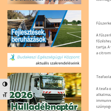
Fűszerk
A fűszer
főzéshez
tartja. 
a citrom
Teafaola
Nagy kontraszt váltása
A teafa 
alkalmaz
Betűméret váltása
immunren
szúnyogo