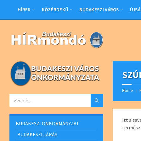
Skip
Skip
Skip
Skip
to
to
to
to
HÍREK
KÖZÉRDEKŰ
BUDAKESZI VÁROS
ÚJSÁ
content
left
right
footer
sidebar
sidebar
SZÚ
Home
/
SEARCH:
Itt a ta
BUDAKESZI ÖNKORMÁNYZAT
termész
BUDAKESZI JÁRÁS