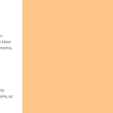
és-
s távol
a menta,
ely
sére, az