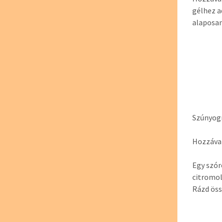
gélhez a
alaposan
Szúnyogr
Hozzával
Egy szór
citromol
Rázd öss