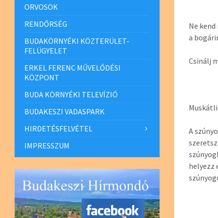
ORVOSOK
RENDŐRSÉG
Ne kend 
a bogári
BUDAKÖRNYÉKI KÖZTERÜLET-
FELÜGYELET
Csinálj 
ERKEL FERENC MŰVELŐDÉSI
KÖZPONT
BUDA KÖRNYÉKI TELEVÍZIÓ
Muskátli
BUDAKESZI VADASPARK
HIRDETÉSFELVÉTEL
A szúnyo
szeretsz
IMPRESSZUM
szúnyogh
helyezz 
szúnyogo