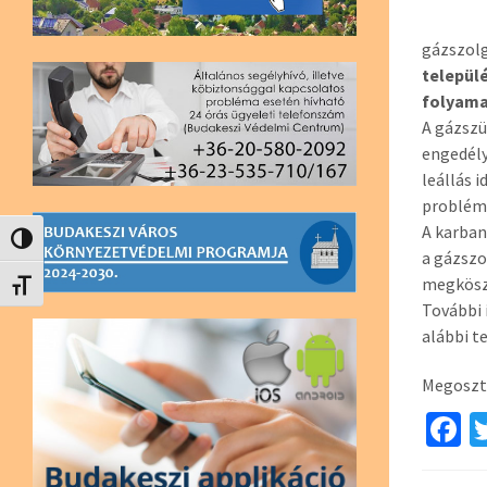
gázszolg
települé
folyama
A gázszü
engedély
leállás 
problém
A karban
Nagy kontraszt váltása
a gázszo
megkösz
Betűméret váltása
További 
alábbi t
Megoszt
F
c