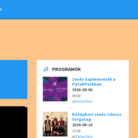
K
PROGRAMOK
Zenés naplementék a
PatakParkban
2026-08-06
08:00
at
Patak Park
Középkori zenés-táncos
forgatag
2026-08-18
15:00
at
Patak Park