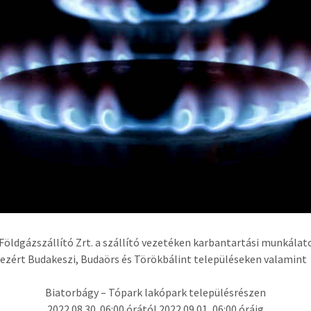
Földgázszállító Zrt. a szállító vezetéken karbantartási munkálat
 ezért Budakeszi, Budaörs és Törökbálint településeken valamint
Biatorbágy – Tópark lakópark településrészen
2022.08.30. 06:00 órától 2022.09.01, 06:00 óráig