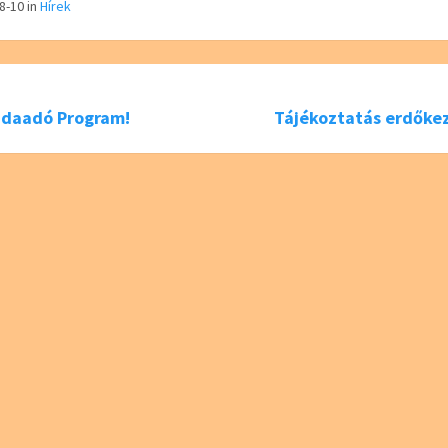
tt
08-10
in
Hírek
er
 Odaadó Program!
Tájékoztatás erdőkez