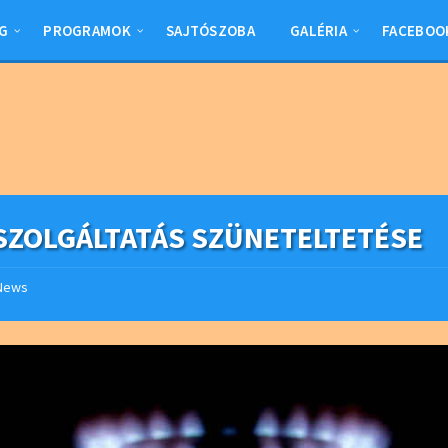
G
PROGRAMOK
SAJTÓSZOBA
GALÉRIA
FACEBOO
SZOLGÁLTATÁS SZÜNETELTETÉSE
News