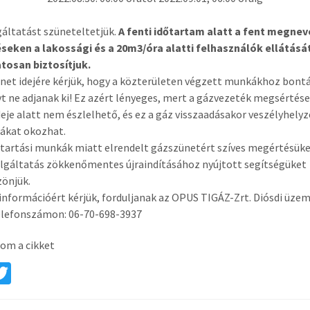
áltatást szüneteltetjük.
A fenti időtartam alatt a fent megne
seken a lakossági és a 20m3/óra alatti felhasználók ellátásá
tosan biztosítjuk.
net idejére kérjük, hogy a közterületen végzett munkákhoz bontá
t ne adjanak ki! Ez azért lényeges, mert a gázvezeték megsértése
ideje alatt nem észlelhető, és ez a gáz visszaadásakor veszélyhelyz
ákat okozhat.
tartási munkák miatt elrendelt gázszünetért szíves megértésüke
lgáltatás zökkenőmentes újraindításához nyújtott segítségüket
önjük.
információért kérjük, forduljanak az OPUS TIGÁZ-Zrt. Diósdi üze
elefonszámon: 06-70-698-3937
om a cikket
a
T
e
wi