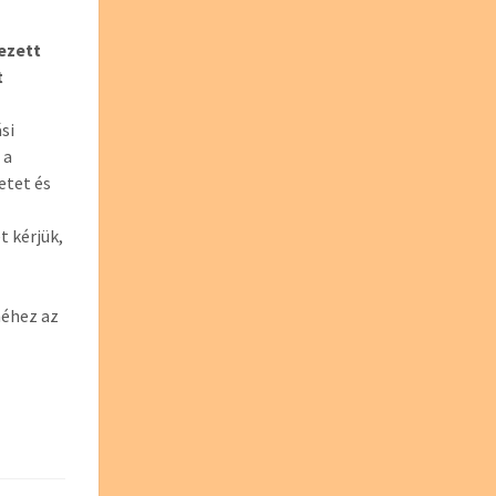
vezett
t
si
 a
etet és
t kérjük,
méhez az