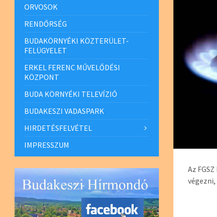
ORVOSOK
RENDŐRSÉG
BUDAKÖRNYÉKI KÖZTERÜLET-
FELÜGYELET
ERKEL FERENC MŰVELŐDÉSI
KÖZPONT
BUDA KÖRNYÉKI TELEVÍZIÓ
BUDAKESZI VADASPARK
HIRDETÉSFELVÉTEL
IMPRESSZUM
Az FGSZ 
végezni,