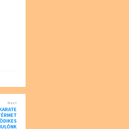
Next
KARATE
TÉRMET
ÖDIKES
NULÓNK