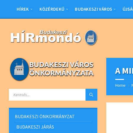
Skip
Skip
Skip
Skip
to
to
to
to
HÍREK
KÖZÉRDEKŰ
BUDAKESZI VÁROS
ÚJSÁ
content
left
right
footer
sidebar
sidebar
A M
Home
/
SEARCH:
BUDAKESZI ÖNKORMÁNYZAT
BUDAKESZI JÁRÁS