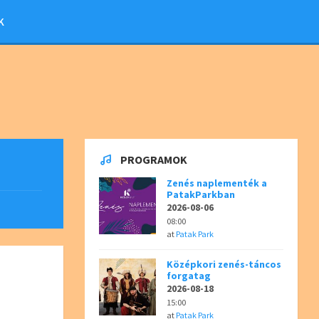
K
PROGRAMOK
Zenés naplementék a
PatakParkban
2026-08-06
08:00
at
Patak Park
Középkori zenés-táncos
forgatag
2026-08-18
15:00
at
Patak Park