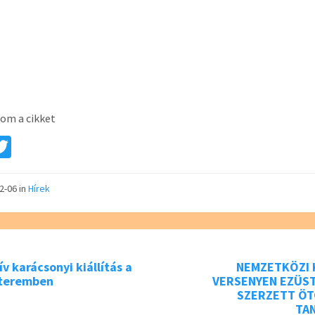
om a cikket
a
T
e
wi
tt
12-06
in
Hírek
er
ív karácsonyi kiállítás a
NEMZETKÖZI 
-teremben
VERSENYEN EZÜS
SZERZETT ÖT
TA