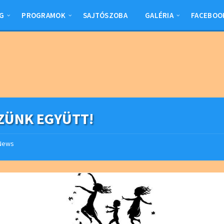
G
PROGRAMOK
SAJTÓSZOBA
GALÉRIA
FACEBOO
ZÜNK EGYÜTT!
News