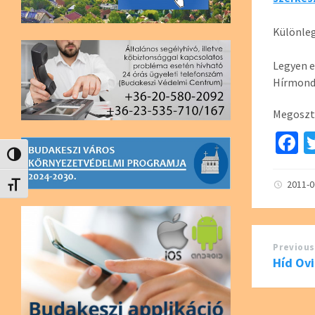
Különleg
Legyen e
Hírmond
Megoszt
F
c
Nagy kontraszt váltása
b
2011-
Betűméret váltása
o
o
Previous
k
Híd Ovi