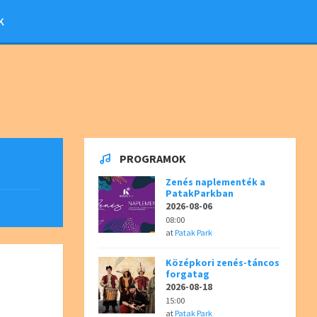
K
PROGRAMOK
Zenés naplementék a
PatakParkban
2026-08-06
08:00
at
Patak Park
Középkori zenés-táncos
forgatag
2026-08-18
15:00
at
Patak Park