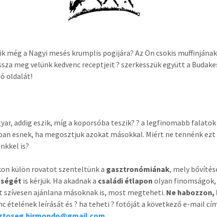
k még a Nagyi mesés krumplis pogijára? Az Ön csokis muffinjának
ssza meg velünk kedvenc receptjeit ? szerkesszük együtt a Budake
ó oldalát!
yar, addig eszik, míg a koporsóba teszik? ? a legfinomabb falatok
an esnek, ha megosztjuk azokat másokkal. Miért ne tennénk ezt
inkkel is?
on külön rovatot szenteltünk a
gasztronómiának
, mely bővíté
tségét
is kérjük. Ha akadnak a
családi étlapon
olyan finomságok,
 szívesen ajánlana másoknak is, most megteheti.
Ne habozzon, 
c ételének leírását és ? ha teheti ? fotóját a következő e-mail cí
sztoseg.hirmondo@gmail.com