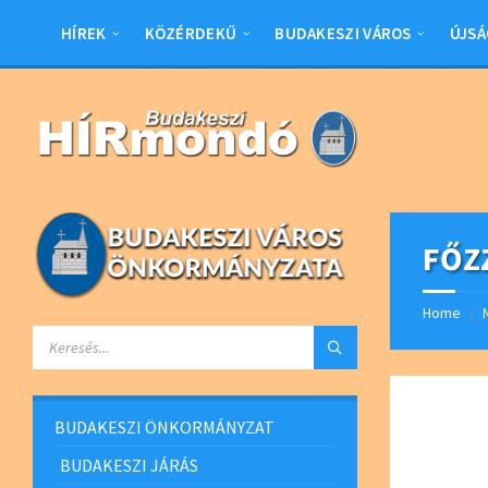
Skip
Skip
Skip
Skip
to
to
to
to
HÍREK
KÖZÉRDEKŰ
BUDAKESZI VÁROS
ÚJSÁ
content
left
right
footer
sidebar
sidebar
FŐZ
Home
/
SEARCH:
BUDAKESZI ÖNKORMÁNYZAT
BUDAKESZI JÁRÁS