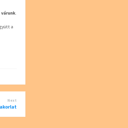
 várunk
.
gyütt a
Next
yakorlat