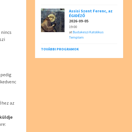
Assisi Szent Ferenc, az
ÉGIDÉZŐ
2026-09-05
19:00
 nincs
at
Budakeszi Katolikus
Templom
szi
TOVÁBBI PROGRAMOK
 pedig
 kedvenc
séhez az
küldje
mre: