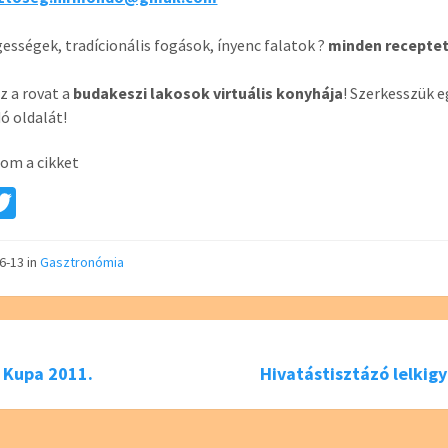
ességek, tradícionális fogások, ínyenc falatok ?
minden receptet
z a rovat a
budakeszi lakosok virtuális konyhája
! Szerkesszük e
ó oldalát!
om a cikket
a
T
e
wi
tt
06-13
in
Gasztronómia
er
 Kupa 2011.
Hivatástisztázó lelkig