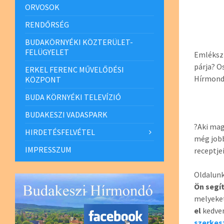
ORVOSOK
RENDŐRSÉG
BUDAKÖRNYÉKI KÖZTERÜLET-
FELÜGYELET
Emlékszi
párja? O
ERKEL FERENC MŰVELŐDÉSI
Hírmond
KÖZPONT
BUDA KÖRNYÉKI TELEVÍZIÓ
BUDAKESZI VADASPARK
?Aki mag
HIRDETÉSFELVÉTEL
még jobb
IMPRESSZUM
receptje
Oldalunk
Ön segí
melyeket
el
kedven
szerke