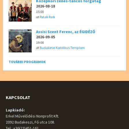
Középkori zenés-táncos forgatag
2026-08-18
15:00
at
Patak Park
Assisi Szent Ferenc, az ÉGIDÉZŐ
2026-09-05
19:00
at
Budakeszi Katolikus Templom
TOVÁBBI PROGRAMOK
KAPCSOLAT
Lapkiadó:
Erkel Művelődési Nonprofit Kft.
2092 Budakeszi, Fő utca 108.
Tel.: +36(23)451-161