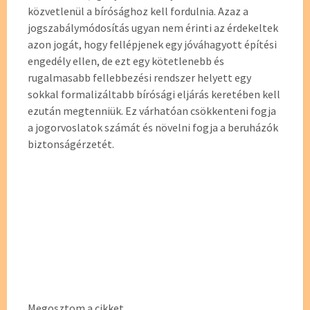
közvetlenül a bírósághoz kell fordulnia. Azaz a
jogszabálymódosítás ugyan nem érinti az érdekeltek
azon jogát, hogy fellépjenek egy jóváhagyott építési
engedély ellen, de ezt egy kötetlenebb és
rugalmasabb fellebbezési rendszer helyett egy
sokkal formalizáltabb bírósági eljárás keretében kell
ezután megtenniük. Ez várhatóan csökkenteni fogja
a jogorvoslatok számát és növelni fogja a beruházók
biztonságérzetét.
Megosztom a cikket