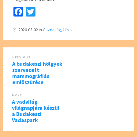
Fa
T
ce
wi
b
tt
2020-03-02
in
Gazdaság
,
Hírek
o
er
o
Previous
k
A budakeszi hölgyek
szervezett
mammográfiás
emlőszűrése
Next
A vadvilág
világnapjára készül
a Budakeszi
Vadaspark