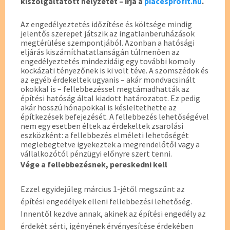
kiszolgáltatott helyzetét – írja a
piacesprofit.hu
.
Az engedélyeztetés időzítése és költsége mindig
jelentős szerepet játszik az ingatlanberuházások
megtérülése szempontjából. Azonban a hatósági
eljárás kiszámíthatatlanságán túlmenően az
engedélyeztetés mindezidáig egy további komoly
kockázati tényezőnek is ki volt téve. A szomszédok és
az egyéb érdekeltek ugyanis – akár mondvacsinált
okokkal is – fellebbezéssel megtámadhatták az
építési hatóság által kiadott határozatot. Ez pedig
akár hosszú hónapokkal is késleltethette az
építkezések befejezését. A fellebbezés lehetőségével
nem egy esetben éltek az érdekeltek zsarolási
eszközként: a fellebbezés elméleti lehetőségét
meglebegtetve igyekeztek a megrendelőtől vagy a
vállalkozótól pénzügyi előnyre szert tenni.
Vége a fellebbezésnek, pereskedni kell
Ezzel egyidejűleg március 1-jétől megszűnt az
építési engedélyek elleni fellebbezési lehetőség.
Innentől kezdve annak, akinek az építési engedély az
érdekét sérti, igényének érvényesítése érdekében