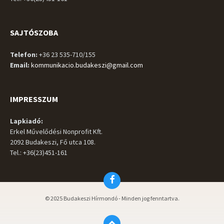
SAJTÓSZOBA
Telefon:
+36 23 535-710/155
Email:
kommunikacio.budakeszi@gmail.com
IMPRESSZUM
Lapkiadó:
Erkel Művelődési Nonprofit Kft.
2092 Budakeszi, Fő utca 108.
Tel.: +36(23)451-161
Facebook
© 2025 Budakeszi Hírmondó - Minden jog fenntartva.