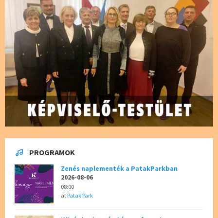
PROGRAMOK
Zenés naplementék a PatakParkban
2026-08-06
08:00
at
Patak Park