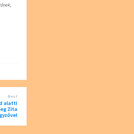
tőnek,
Next
d alatti
eg Zita
gyzővel