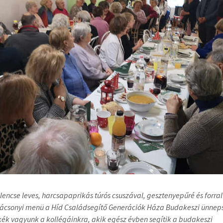
lencse leves, harcsapaprikás túrós csuszával, gesztenyepűré és forralt
rácsonyi menü a Híd Családsegítő Generációk Háza Budakeszi ünnep
ék vagyunk a kollégáinkra, akik egész évben segítik a budakeszi