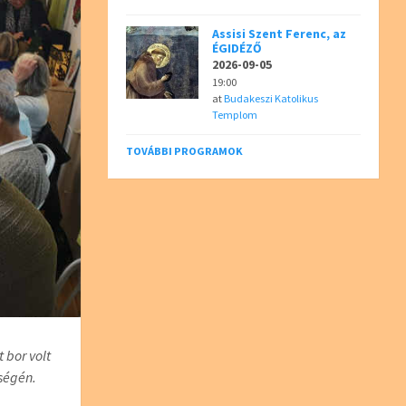
Assisi Szent Ferenc, az
ÉGIDÉZŐ
2026-09-05
19:00
at
Budakeszi Katolikus
Templom
TOVÁBBI PROGRAMOK
 bor volt
ségén.