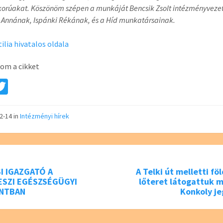
korúakat. Köszönöm szépen a munkáját Bencsik Zsolt intézményveze
 Annának, Ispánki Rékának, és a Híd munkatársainak.
ilia hivatalos oldala
om a cikket
a
T
e
wi
tt
12-14
in
Intézményi hírek
er
I IGAZGATÓ A
A Telki út melletti föl
SZI EGÉSZSÉGÜGYI
lőteret látogattuk m
NTBAN
Konkoly je