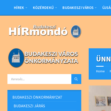
Skip
Skip
Skip
Skip
to
to
to
to
HÍREK
KÖZÉRDEKŰ
BUDAKESZI VÁROS
ÚJSÁ
content
left
right
footer
sidebar
sidebar
ÜNN
Home
/
SEARCH:
BUDAKESZI ÖNKORMÁNYZAT
BUDAKESZI JÁRÁS