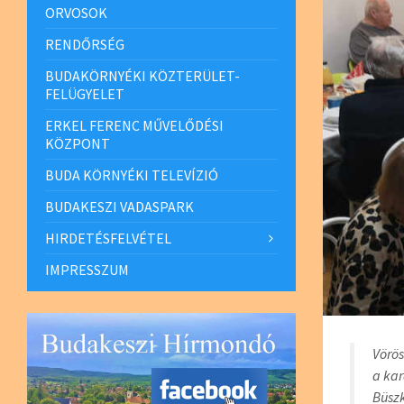
ORVOSOK
RENDŐRSÉG
BUDAKÖRNYÉKI KÖZTERÜLET-
FELÜGYELET
ERKEL FERENC MŰVELŐDÉSI
KÖZPONT
BUDA KÖRNYÉKI TELEVÍZIÓ
BUDAKESZI VADASPARK
HIRDETÉSFELVÉTEL
IMPRESSZUM
Vörös
a ka
Büszk