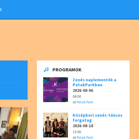
K
PROGRAMOK
Zenés naplementék a
PatakParkban
2026-08-06
08:00
at
Patak Park
Középkori zenés-táncos
forgatag
2026-08-18
15:00
at
Patak Park