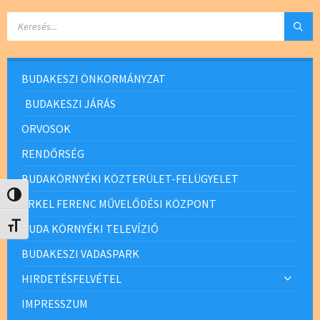
SEARCH:
BUDAKESZI ÖNKORMÁNYZAT
BUDAKESZI JÁRÁS
ORVOSOK
RENDŐRSÉG
BUDAKÖRNYÉKI KÖZTERÜLET-FELÜGYELET
Nagy kontraszt váltása
ERKEL FERENC MŰVELŐDÉSI KÖZPONT
Betűméret váltása
BUDA KÖRNYÉKI TELEVÍZIÓ
BUDAKESZI VADASPARK
HIRDETÉSFELVÉTEL
IMPRESSZUM