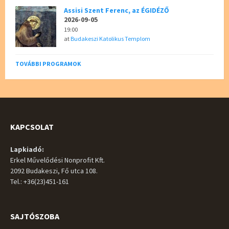
Assisi Szent Ferenc, az ÉGIDÉZŐ
2026-09-05
19:00
at
Budakeszi Katolikus Templom
TOVÁBBI PROGRAMOK
KAPCSOLAT
Lapkiadó:
Erkel Művelődési Nonprofit Kft.
2092 Budakeszi, Fő utca 108.
Tel.: +36(23)451-161
SAJTÓSZOBA