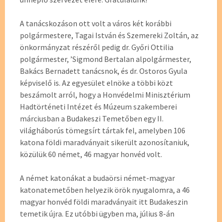
A tanácskozáson ott volt a város két korábbi
polgármestere, Tagai István és Szemereki Zoltán, az
önkormányzat részéről pedig dr. Győri Ottilia
polgármester, ’Sigmond Bertalan alpolgármester,
Bakács Bernadett tanácsnok, és dr. Ostoros Gyula
képviselő is. Az egyesület elnöke a többi közt
beszámolt arról, hogy a Honvédelmi Minisztérium
Hadtörténeti Intézet és Múzeum szakemberei
márciusban a Budakeszi Temetőben egy II.
világháborús tömegsírt tártak fel, amelyben 106
katona földi maradványait sikerült azonosítaniuk,
közülük 60 német, 46 magyar honvéd volt.
A német katonákat a budaörsi német-magyar
katonatemetőben helyezik örök nyugalomra, a 46
magyar honvéd földi maradványait itt Budakeszin
temetik újra. Ez utóbbi ügyben ma, július 8-án