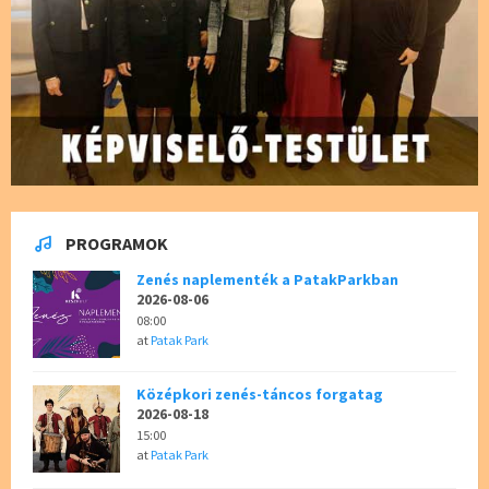
PROGRAMOK
Zenés naplementék a PatakParkban
2026-08-06
08:00
at
Patak Park
Középkori zenés-táncos forgatag
2026-08-18
15:00
at
Patak Park