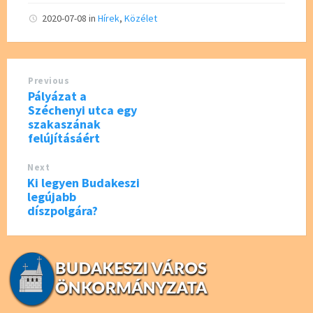
b
tt
2020-07-08
in
Hírek
,
Közélet
o
er
o
Previous
k
Pályázat a
Széchenyi utca egy
szakaszának
felújításáért
Next
Ki legyen Budakeszi
legújabb
díszpolgára?