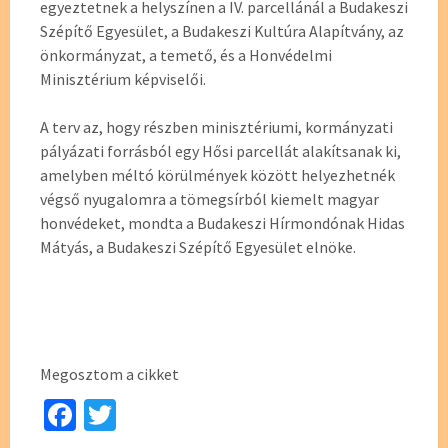
egyeztetnek a helyszínen a IV. parcellánál a Budakeszi
Szépítő Egyesület, a Budakeszi Kultúra Alapítvány, az
önkormányzat, a temető, és a Honvédelmi
Minisztérium képviselői.
A terv az, hogy részben minisztériumi, kormányzati
pályázati forrásból egy Hősi parcellát alakítsanak ki,
amelyben méltó körülmények között helyezhetnék
végső nyugalomra a tömegsírból kiemelt magyar
honvédeket, mondta a Budakeszi Hírmondónak Hidas
Mátyás, a Budakeszi Szépítő Egyesület elnöke.
Megosztom a cikket
Fa
T
ce
wi