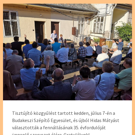
Tisztújító közgyűlést tartott kedden, július 7-én a
Budakeszi Szépítő Egyesület, és újból Hidas Mátyást
választották a fennállásának 35. évfordulóját
ünneplő szervezet élére. Gratulálunk!