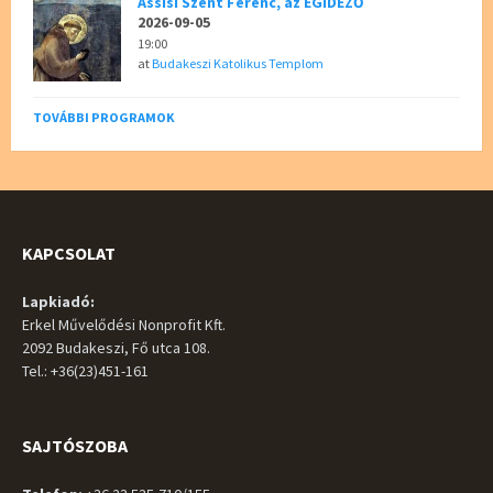
Assisi Szent Ferenc, az ÉGIDÉZŐ
2026-09-05
19:00
at
Budakeszi Katolikus Templom
TOVÁBBI PROGRAMOK
KAPCSOLAT
Lapkiadó:
Erkel Művelődési Nonprofit Kft.
2092 Budakeszi, Fő utca 108.
Tel.: +36(23)451-161
SAJTÓSZOBA