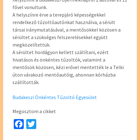
fővel vonultunk.
A helyszínre érve a terepjáró képességekkel
rendelkező tűzoltóautónkat használva, a sérült
társai iránymutatásával, a mentősökkel közösen a
sérültet a szükséges felszerelésekkel együtt
megközelítettük.
A sérültet hordágyon kellett szállítani, ezért
hivatásos és önkéntes tűzoltók, valamint a
mentősök közösen, kézi erővel mentették le a Telki
úton várakozó mentőautóig, ahonnan kórházba
szállították.
Budakeszi Önkéntes Tűzoltó Egyesület
Megosztom a cikket
Fa
T
ce
wi