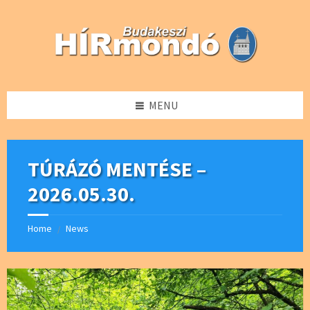
Skip
Skip
Skip
Skip
to
to
to
to
content
left
right
footer
sidebar
sidebar
MENU
TÚRÁZÓ MENTÉSE –
2026.05.30.
Home
News
/