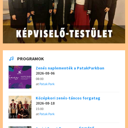
PROGRAMOK
Zenés naplementék a PatakParkban
2026-08-06
08:00
at
Patak Park
Középkori zenés-táncos forgatag
2026-08-18
15:00
at
Patak Park