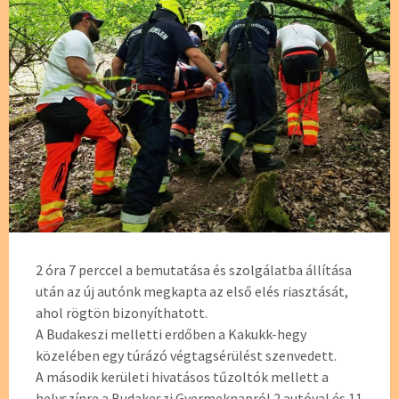
2 óra 7 perccel a bemutatása és szolgálatba állítása
után az új autónk megkapta az első elés riasztását,
ahol rögtön bizonyíthatott.
A Budakeszi melletti erdőben a Kakukk-hegy
közelében egy túrázó végtagsérülést szenvedett.
A második kerületi hivatásos tűzoltók mellett a
helyszínre a Budakeszi Gyermeknapról 2 autóval és 11