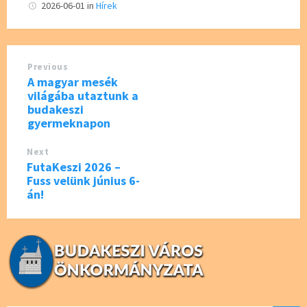
b
tt
2026-06-01
in
Hírek
o
er
o
Previous
k
A magyar mesék
világába utaztunk a
budakeszi
gyermeknapon
Next
FutaKeszi 2026 –
Fuss velünk június 6-
án!