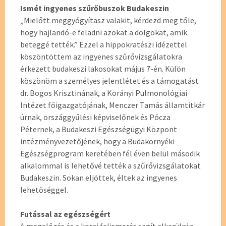
Ismét ingyenes szűrőbuszok Budakeszin
„Mielőtt meggyógyítasz valakit, kérdezd meg tőle,
hogy hajlandó-e feladni azokat a dolgokat, amik
beteggé tették.” Ezzel a hippokratészi idézettel
köszöntöttem az ingyenes szűrővizsgálatokra
érkezett budakeszi lakosokat május 7-én. Külön
köszönöm a személyes jelentlétet és a támogatást
dr. Bogos Krisztinának, a Korányi Pulmonológiai
Intézet főigazgatójának, Menczer Tamás államtitkár
úrnak, országgyűlési képviselőnek és Pócza
Péternek, a Budakeszi Egészségügyi Központ
intézményvezetőjének, hogy a Budakörnyéki
Egészségprogram keretében fél éven belül második
alkalommal is lehetővé tették a szűrővizsgálatokat
Budakeszin. Sokan eljöttek, éltek az ingyenes
lehetőséggel.
Futással az egészségért