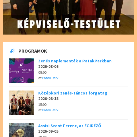
PROGRAMOK
Zenés naplementék a PatakParkban
2026-08-06
08:00
at
Patak Park
Középkori zenés-táncos forgatag
2026-08-18
15:00
at
Patak Park
Assisi Szent Ferenc, az ÉGIDÉZŐ
2026-09-05