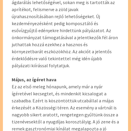
ágdarálás lehetőségével, sokan meg is tartották az
aprítékot, felismerve a zöld javak
újrahasznosításában rejlő lehetőségeket. Új
kezdeményezésként pedig komposztáló és
esővízgyűjtő edényekre hirdettünk pályázatot. Az
önkormányzat támogatásával a jelentkezők fél áron
juthattak hozzá ezekhez a hasznos és
környezetbarát eszközökhöz. Az akciót a jelentős
érdeklődésre való tekintettel még idén újabb
pályázati kiírással folytatjuk.
Május, az ígéret hava
Ez az első meleg hónapunk, amely már a nyár
ígéretével kecsegtet, és mindenkit kicsalogat a
szabadba. Ezért is köszöntöttük utcabállal a május
érkezését a Közösségi téren. Az esemény a vártnál is
nagyobb sikert aratott, rengetegen gyűltünk össze a
tizenévesektől a nyugdíjas korosztályig. A jó zene és a
remek gasztronómiai kínálat megalapozta a jó