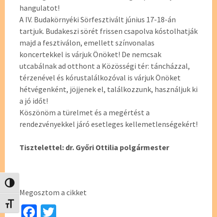
hangulatot!
A IV. Budakörnyéki Sörfesztivált június 17-18-án
tartjuk. Budakeszi sörét frissen csapolva kóstolhatják
majd a fesztiválon, emellett színvonalas
koncertekkel is várjuk Önöket! De nemcsak
utcabálnak ad otthont a Közösségi tér: táncházzal,
térzenével és kórustalálkozóval is várjuk Önöket
hétvégenként, jöjjenek el, találkozzunk, használjuk ki
a jó időt!
Köszönöm a türelmet és a megértést a
rendezvényekkel járó esetleges kellemetlenségekért!
Tisztelettel: dr. Győri Ottilia polgármester
Nagy kontraszt váltása
Megosztom a cikket
Betűméret váltása
Fa
T