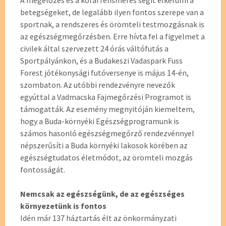
A megelőzés és a korai felismerés segít elkerülni a
betegségeket, de legalább ilyen fontos szerepe van a
sportnak, a rendszeres és örömteli testmozgásnak is
az egészségmegőrzésben. Erre hívta fel a figyelmet a
civilek által szervezett 24 órás váltófutás a
Sportpályánkon, és a Budakeszi Vadaspark Fuss
Forest jótékonysági futóversenye is május 14-én,
szombaton. Az utóbbi rendezvényre nevezők
egyúttal a Vadmacska Fajmegőrzési Programot is
támogatták. Az esemény megnyitóján kiemeltem,
hogy a Buda-környéki Egészségprogramunk is
számos hasonló egészségmegőrző rendezvénnyel
népszerűsíti a Buda környéki lakosok körében az
egészségtudatos életmódot, az örömteli mozgás
fontosságát.
Nemcsak az egészségünk, de az egészséges
környezetünk is fontos
Idén már 137 háztartás élt az önkormányzati