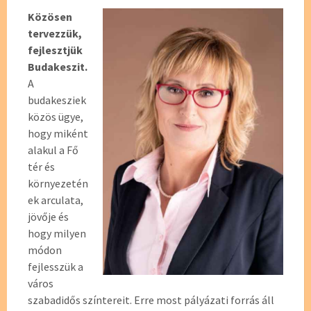
Közösen
tervezzük,
fejlesztjük
Budakeszit.
A
budakesziek
közös ügye,
hogy miként
alakul a Fő
tér és
környezetén
ek arculata,
jövője és
hogy milyen
módon
fejlesszük a
város
szabadidős színtereit. Erre most pályázati forrás áll