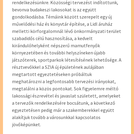
rendelkezésünkre. Közösségi tervezést indítottunk,
bevonva budakeszi lakosokat is az együtt
gondolkodásba. Témáink között szerepelt egy új
művelődési ház és könyvtár építése, a Lidl áruház
melletti körforgalomnál lévő önkormányzati terület
szabadidős célú hasznosítása, a kedvelt
kirándulóhelyként népszerű mamutfenyők
környezetében és további helyszíneken újabb
játszóterek, sportparkok létesítésének lehetősége. A
résztvevőkkel a SZIA új épületének aulájában
megtartott egyeztetéseken próbáltuk
meghatározni a legfontosabb tervezési irányokat,
megtalálni a közös pontokat. Sok figyelemre méltó
lakossági észrevétel és javaslat született, amelyeket
a tervezők rendelkezésére bocsátunk, a következő
egyeztetésen pedig már a szakemberekkel együtt
alakítjuk tovább a városunkkal kapcsolatos
jövőképünket.