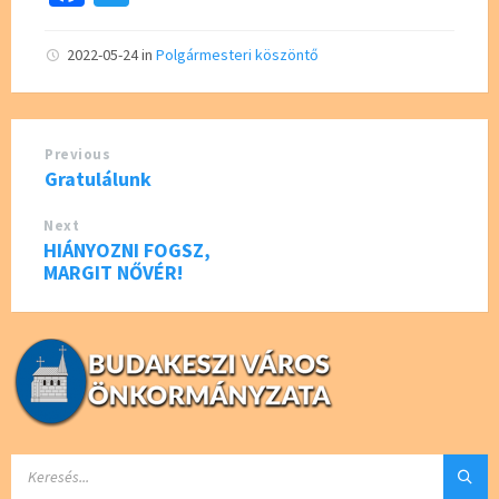
ce
wi
b
tt
2022-05-24
in
Polgármesteri köszöntő
o
er
o
Previous
k
Gratulálunk
Next
HIÁNYOZNI FOGSZ,
MARGIT NŐVÉR!
SEARCH: