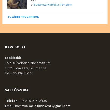
19:00
at
Budakeszi Katolikus Templom
TOVÁBBI PROGRAMOK
KAPCSOLAT
Lapkiadó:
Erkel Művelődési Nonprofit Kft.
2092 Budakeszi, Fő utca 108.
Tel.: +36(23)451-161
SAJTÓSZOBA
Telefon:
+36 23 535-710/155
Email:
kommunikacio.budakeszi@gmail.com