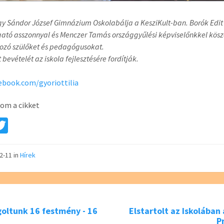
y Sándor József Gimnázium Oskolabálja a KesziKult-ban. Borók Edit
ató asszonnyal és Menczer Tamás országgyűlési képviselőnkkel kösz
lozó szülőket és pedagógusokat.
t bevételét az iskola fejlesztésére fordítják.
ebook.com/gyoriottilia
om a cikket
a
T
e
wi
tt
02-11
in
Hírek
er
oltunk 16 festmény - 16
Elstartolt az Iskolában
P