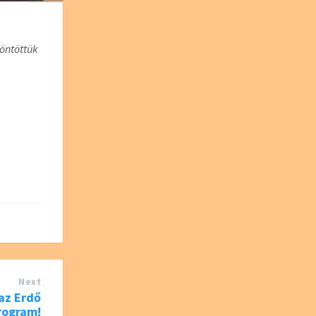
öntöttük
Next
 az Erdő
rogram!