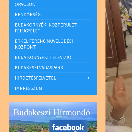
ORVOSOK
RENDŐRSÉG
BUDAKÖRNYÉKI KÖZTERÜLET-
FELÜGYELET
ERKEL FERENC MŰVELŐDÉSI
KÖZPONT
BUDA KÖRNYÉKI TELEVÍZIÓ
BUDAKESZI VADASPARK
HIRDETÉSFELVÉTEL
IMPRESSZUM