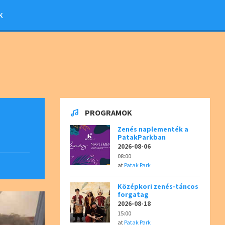
K
PROGRAMOK
Zenés naplementék a
PatakParkban
2026-08-06
08:00
at
Patak Park
Középkori zenés-táncos
forgatag
2026-08-18
15:00
at
Patak Park