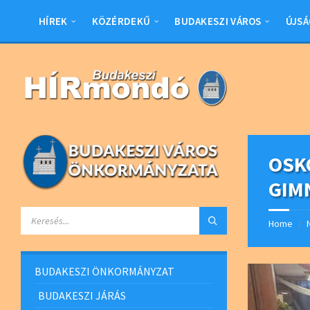
Skip
Skip
Skip
Skip
to
to
to
to
HÍREK
KÖZÉRDEKŰ
BUDAKESZI VÁROS
ÚJSÁ
content
left
right
footer
sidebar
sidebar
OSK
GIM
SEARCH:
Home
/
BUDAKESZI ÖNKORMÁNYZAT
BUDAKESZI JÁRÁS