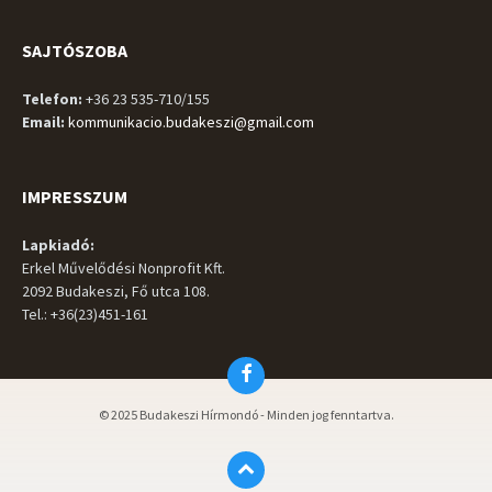
SAJTÓSZOBA
Telefon:
+36 23 535-710/155
Email:
kommunikacio.budakeszi@gmail.com
IMPRESSZUM
Lapkiadó:
Erkel Művelődési Nonprofit Kft.
2092 Budakeszi, Fő utca 108.
Tel.: +36(23)451-161
Facebook
© 2025 Budakeszi Hírmondó - Minden jog fenntartva.