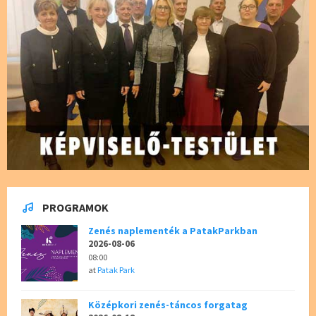
PROGRAMOK
Zenés naplementék a PatakParkban
2026-08-06
08:00
at
Patak Park
Középkori zenés-táncos forgatag