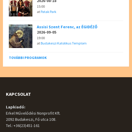
2026-08-18
15:00
at
Patak Park
Assisi Szent Ferenc, az ÉGIDÉZŐ
2026-09-05
19:00
at
Budakeszi Katolikus Templom
TOVÁBBI PROGRAMOK
KAPCSOLAT
Lapkiadó:
Erkel Művelődési Nonprofit Kft.
2092 Budakeszi, Fő utca 108.
Tel.: +36(23)451-161