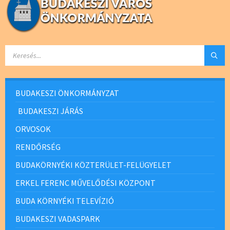
SEARCH:
BUDAKESZI ÖNKORMÁNYZAT
BUDAKESZI JÁRÁS
ORVOSOK
RENDŐRSÉG
BUDAKÖRNYÉKI KÖZTERÜLET-FELÜGYELET
ERKEL FERENC MŰVELŐDÉSI KÖZPONT
BUDA KÖRNYÉKI TELEVÍZIÓ
BUDAKESZI VADASPARK