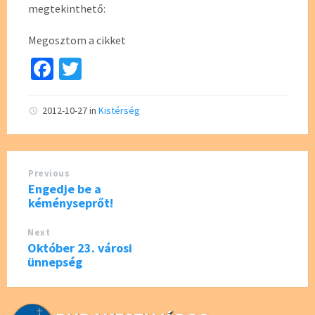
megtekinthető:
Megosztom a cikket
Fa
T
ce
wi
b
tt
2012-10-27
in
Kistérség
o
er
o
Previous
k
Engedje be a
kéményseprőt!
Next
Október 23. városi
ünnepség