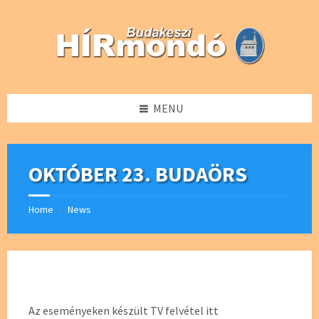
Skip
Skip
Skip
Skip
to
to
to
to
content
left
right
footer
sidebar
sidebar
MENU
OKTÓBER 23. BUDAÖRS
Home
News
/
Az eseményeken készült TV felvétel itt