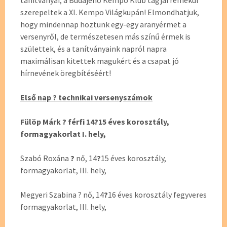
tanítványai, a Budajenő Kempo Klub tagjai remekül
szerepeltek a XI. Kempo Világkupán! Elmondhatjuk,
hogy mindennap hoztunk egy-egy aranyérmet a
versenyről, de természetesen más színű érmek is
születtek, és a tanítványaink napról napra
maximálisan kitettek magukért és a csapat jó
hírnevének öregbítéséért!
Első nap ? technikai versenyszámok
Fülöp Márk ? férfi 14?15 éves korosztály,
formagyakorlat I. hely,
Szabó Roxána
?
nő, 14
?
15 éves korosztály,
formagyakorlat, III. hely,
Megyeri Szabina ? nő, 14
?
16 éves korosztály fegyveres
formagyakorlat, III. hely,