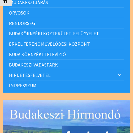
Betűméret váltása
BUDAKESZI JÁRÁS
ORVOSOK
RENDŐRSÉG
BUDAKÖRNYÉKI KÖZTERÜLET-FELÜGYELET
ERKEL FERENC MŰVELŐDÉSI KÖZPONT
BUDA KÖRNYÉKI TELEVÍZIÓ
BUDAKESZI VADASPARK
HIRDETÉSFELVÉTEL
IMPRESSZUM