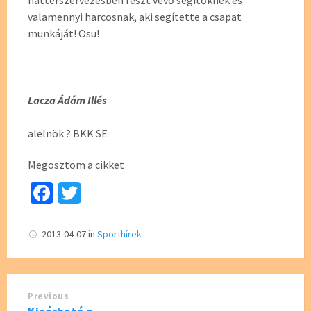
háttérszervezésben részt vevő segítőknek és
valamennyi harcosnak, aki segítette a csapat
munkáját! Osu!
Lacza Ádám Illés
alelnök ? BKK SE
Megosztom a cikket
Fa
T
ce
wi
b
tt
2013-04-07
in
Sporthírek
o
er
o
Previous
k