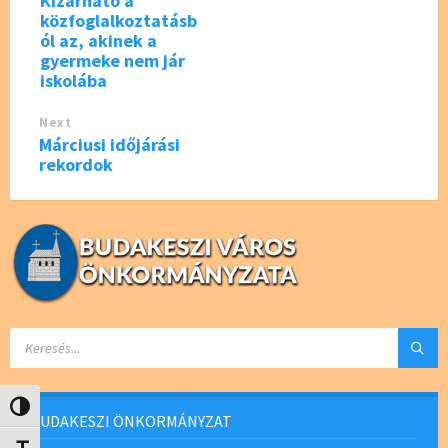
Kizárható a
közfoglalkoztatásb
ól az, akinek a
gyermeke nem jár
iskolába
Next
Márciusi időjárási
rekordok
SEARCH:
Nagy kontraszt váltása
BUDAKESZI ÖNKORMÁNYZAT