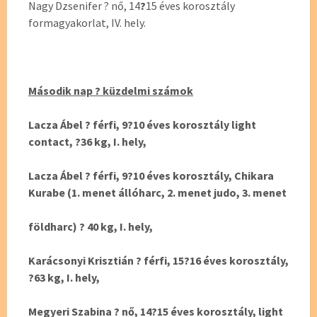
Nagy Dzsenifer ? nő, 14
?
15 éves korosztály
formagyakorlat, IV. hely.
Második nap ? küzdelmi számok
Lacza Ábel ? férfi, 9?10 éves korosztály light
contact, ?36 kg, I. hely,
Lacza Ábel ? férfi, 9?10 éves korosztály, Chikara
Kurabe (1. menet állóharc, 2. menet judo, 3. menet
földharc) ? 40 kg, I. hely,
Karácsonyi Krisztián ? férfi, 15?16 éves korosztály,
?63 kg, I. hely,
Megyeri Szabina ? nő, 14?15 éves korosztály, light