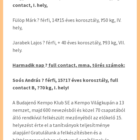
contact, I. hely,
Fülöp Márk ? férfi, 14
?
15 éves korosztály,
?
50 kg, IV.
hely,
Jarabek Lajos ? férfi, + 40 éves korosztály,
?
93 kg, VII.
hely.
Harmadik nap
?
full contact, mma, törés számok:
Soós András ? férfi, 15?17 éves korosztály, full
contact B, ?70 kg, I. hely!
A Budajenő Kempo Klub SE a Kempo Világkupán a 13
nemzet, majd 600 nevezésből és közel 70 csapatából
álló rendkívül felkészült mezőnyéből az előkelő 15.
helyezést érte el a tanítványok teljesítménye
alapján! Gratulálunk a felkészítésben és a