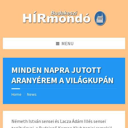
Skip
Skip
Skip
Skip
to
to
to
to
content
left
right
footer
sidebar
sidebar
MENU
MINDEN NAPRA JUTOTT
ARANYÉREM A VILÁGKUPÁN
Home
News
/
Németh István sensei és Lacza Ádám Illés sensei