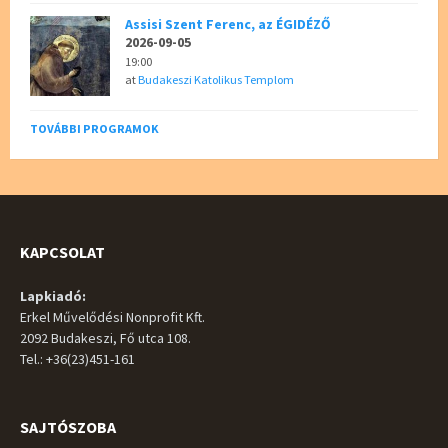
Assisi Szent Ferenc, az ÉGIDÉZŐ
2026-09-05
19:00
at
Budakeszi Katolikus Templom
TOVÁBBI PROGRAMOK
KAPCSOLAT
Lapkiadó:
Erkel Művelődési Nonprofit Kft.
2092 Budakeszi, Fő utca 108.
Tel.: +36(23)451-161
SAJTÓSZOBA