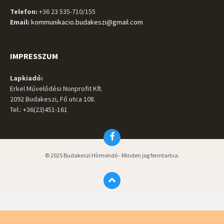
Telefon:
+36 23 535-710/155
Email:
kommunikacio.budakeszi@gmail.com
IMPRESSZUM
Lapkiadó:
Erkel Művelődési Nonprofit Kft.
2092 Budakeszi, Fő utca 108.
Tel.: +36(23)451-161
Facebook
© 2025 Budakeszi Hírmondó - Minden jog fenntartva.