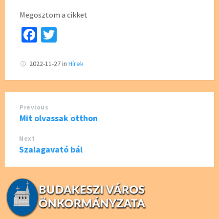
Megosztom a cikket
Fa
T
ce
wi
b
tt
2022-11-27
in
Hírek
o
er
o
Previous
k
Mit olvassak otthon
Next
Szalagavató bál