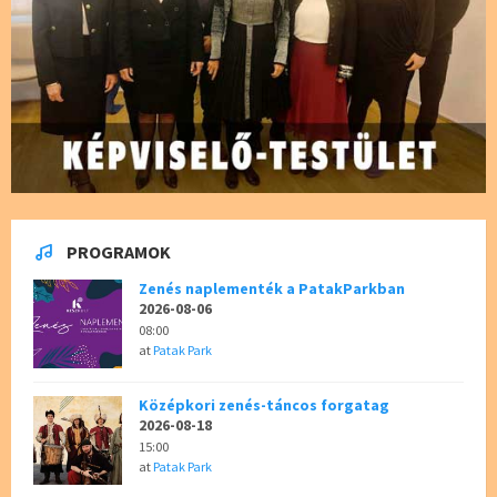
PROGRAMOK
Zenés naplementék a PatakParkban
2026-08-06
08:00
at
Patak Park
Középkori zenés-táncos forgatag
2026-08-18
15:00
at
Patak Park