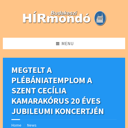
Skip
Skip
Skip
Skip
to
to
to
to
content
left
right
footer
sidebar
sidebar
MENU
MEGTELT A
PLÉBÁNIATEMPLOM A
SZENT CECÍLIA
KAMARAKÓRUS 20 ÉVES
JUBILEUMI KONCERTJÉN
Home
News
/