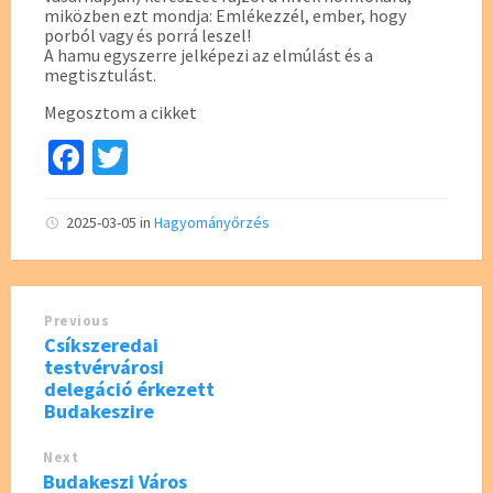
miközben ezt mondja: Emlékezzél, ember, hogy
porból vagy és porrá leszel!
A hamu egyszerre jelképezi az elmúlást és a
megtisztulást.
Megosztom a cikket
Fa
T
ce
wi
b
tt
2025-03-05
in
Hagyományőrzés
o
er
o
Previous
k
Csíkszeredai
testvérvárosi
delegáció érkezett
Budakeszire
Next
Budakeszi Város