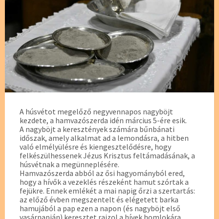
A húsvétot megelőző negyvennapos nagyböjt
kezdete, a hamvazószerda idén március 5-ére esik.
A nagyböjt a keresztények számára bűnbánati
időszak, amely alkalmat ad a lemondásra, a hitben
való elmélyülésre és kiengesztelődésre, hogy
felkészülhessenek Jézus Krisztus feltámadásának, a
húsvétnak a megünneplésére.
Hamvazószerda abból az ősi hagyományból ered,
hogy a hívők a vezeklés részeként hamut szórtak a
fejükre. Ennek emlékét a mai napig őrzi a szertartás:
az előző évben megszentelt és elégetett barka
hamujából a pap ezen a napon (és nagyböjt első
vasárnapján) keresztet rajzol a hívek homlokára,