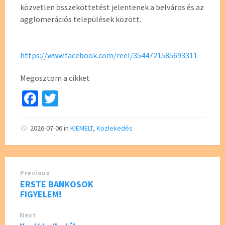
közvetlen összeköttetést jelentenek a belváros és az
agglomerációs települések között.
https://www.facebook.com/reel/3544721585693311
Megosztom a cikket
Fa
T
ce
wi
b
tt
2026-07-06
in
KIEMELT
,
Közlekedés
o
er
o
Previous
k
ERSTE BANKOSOK
FIGYELEM!
Next