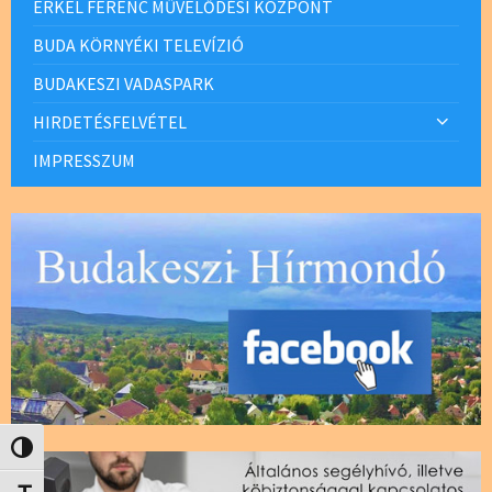
ERKEL FERENC MŰVELŐDÉSI KÖZPONT
BUDA KÖRNYÉKI TELEVÍZIÓ
BUDAKESZI VADASPARK
HIRDETÉSFELVÉTEL
IMPRESSZUM
Nagy kontraszt váltása