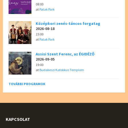
08:00
at
Patak Park
Középkori zenés-táncos forgatag
2026-08-18
15:00
at
Patak Park
Assisi Szent Ferenc, az ÉGIDÉZŐ
2026-09-05
19:00
at
Budakeszi Katolikus Templom
TOVÁBBI PROGRAMOK
KAPCSOLAT