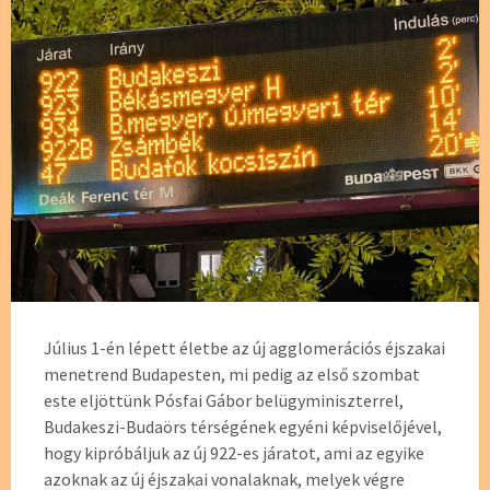
Július 1-én lépett életbe az új agglomerációs éjszakai
menetrend Budapesten, mi pedig az első szombat
este eljöttünk Pósfai Gábor belügyminiszterrel,
Budakeszi-Budaörs térségének egyéni képviselőjével,
hogy kipróbáljuk az új 922-es járatot, ami az egyike
azoknak az új éjszakai vonalaknak, melyek végre