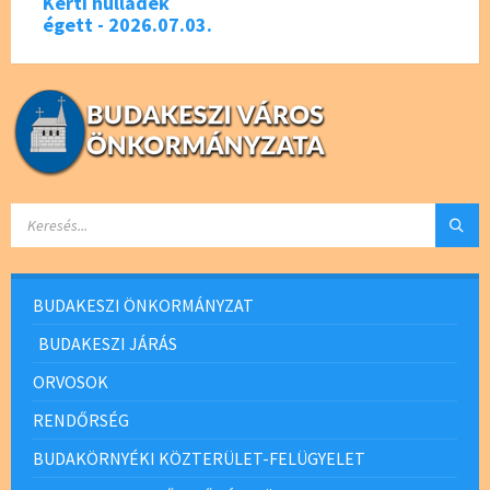
Kerti hulladék
égett - 2026.07.03.
SEARCH:
BUDAKESZI ÖNKORMÁNYZAT
BUDAKESZI JÁRÁS
ORVOSOK
RENDŐRSÉG
BUDAKÖRNYÉKI KÖZTERÜLET-FELÜGYELET