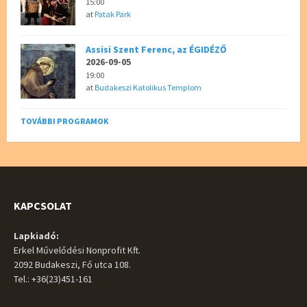
15:00
at
Patak Park
Assisi Szent Ferenc, az ÉGIDÉZŐ
2026-09-05
19:00
at
Budakeszi Katolikus Templom
TOVÁBBI PROGRAMOK
KAPCSOLAT
Lapkiadó:
Erkel Művelődési Nonprofit Kft.
2092 Budakeszi, Fő utca 108.
Tel.: +36(23)451-161