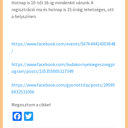
Holnap is 10-től 16-ig mindenkit várunk. A
regisztráció ma és holnap is 15 óráig lehetséges, ott
a helyszínen.
https://www.facebook.com/events/567644424303648
/
https://www.facebook.com/budakornyekiegeszsegpr
ogram/posts/235355005327349
https://www.facebook.com/gyoriottilia/posts/29595
6932531006
Megosztom a cikket
Fa
T
ce
wi