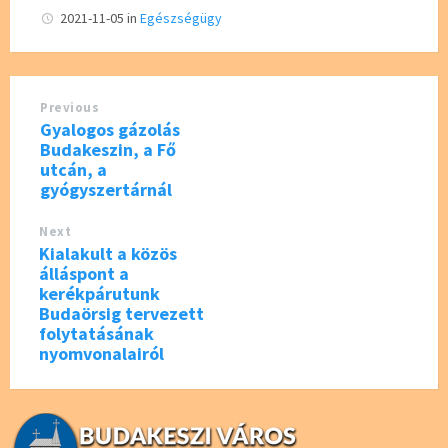
b
tt
2021-11-05
in
Egészségügy
o
er
o
Previous
k
Gyalogos gázolás
Budakeszin, a Fő
utcán, a
gyógyszertárnál
Next
Kialakult a közös
álláspont a
kerékpárutunk
Budaörsig tervezett
folytatásának
nyomvonalairól