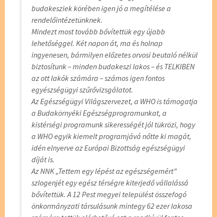
budakesziek körében igen jó a megítélése a
rendelőintézetünknek.
Mindezt most tovább bővítettük egy újabb
lehetőséggel. Két napon át, ma és holnap
ingyenesen, bármilyen előzetes orvosi beutaló nélkül
biztosítunk – minden budakeszi lakos – és TELKIBEN
az ott lakók számára – számos igen fontos
egyészségügyi szűrővizsgálatot.
Az Egészségügyi Világszervezet, a WHO is támogatja
a Budakörnyéki Egészségprogramunkat, a
kistérségi programunk sikerességét jól tükrözi, hogy
a WHO egyik kiemelt programjává nőtte ki magát,
idén elnyerve az Európai Bizottság egészségügyi
díját is.
Az NNK „Tettem egy lépést az egészségemért”
szlogenjét egy egész térségre kiterjedő vállalássá
bővítettük. A 12 Pest megyei települést összefogó
önkormányzati társulásunk mintegy 62 ezer lakosa