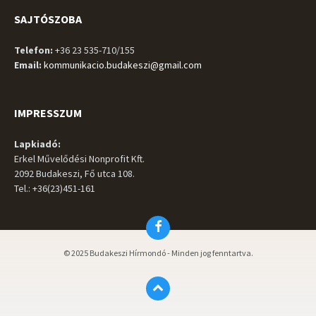
SAJTÓSZOBA
Telefon:
+36 23 535-710/155
Email:
kommunikacio.budakeszi@gmail.com
IMPRESSZUM
Lapkiadó:
Erkel Művelődési Nonprofit Kft.
2092 Budakeszi, Fő utca 108.
Tel.: +36(23)451-161
Facebook
© 2025 Budakeszi Hírmondó - Minden jog fenntartva.