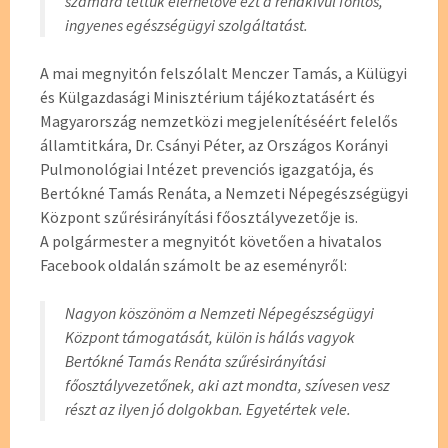
számára tettük elérhetővé ezt a rendkívül fontos,
ingyenes egészségügyi szolgáltatást.
A mai megnyitón felszólalt Menczer Tamás, a Külügyi
és Külgazdasági Minisztérium tájékoztatásért és
Magyarország nemzetközi megjelenítéséért felelős
államtitkára, Dr. Csányi Péter, az Országos Korányi
Pulmonológiai Intézet prevenciós igazgatója, és
Bertókné Tamás Renáta, a Nemzeti Népegészségügyi
Központ szűrésirányítási főosztályvezetője is.
A polgármester a megnyitót követően a hivatalos
Facebook oldalán számolt be az eseményről:
Nagyon köszönöm a Nemzeti Népegészségügyi
Központ támogatását, külön is hálás vagyok
Bertókné Tamás Renáta szűrésirányítási
főosztályvezetőnek, aki azt mondta, szívesen vesz
részt az ilyen jó dolgokban. Egyetértek vele.