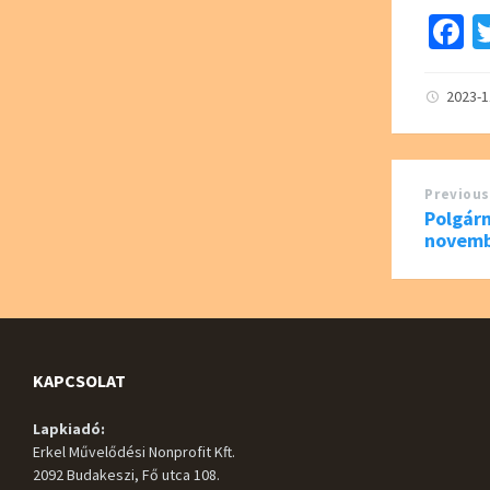
F
c
b
2023-
o
o
Previous
k
Polgár
novem
KAPCSOLAT
Lapkiadó:
Erkel Művelődési Nonprofit Kft.
2092 Budakeszi, Fő utca 108.