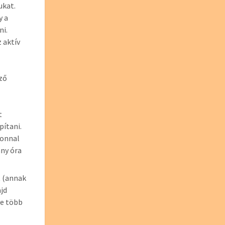
ukat.
y a
ni.
 aktív
ező
t
pítani.
zonnal
ány óra
t (annak
jd
ve több