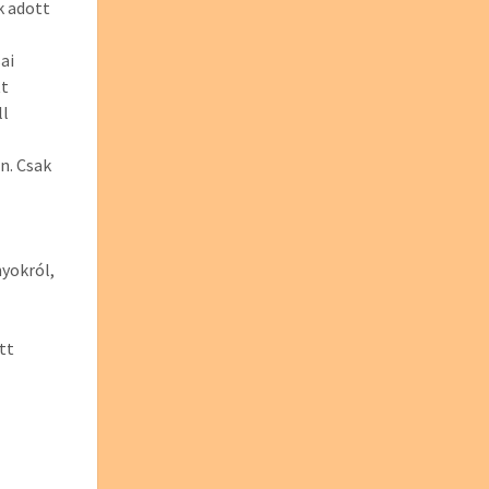
k adott
ai
tt
ll
n. Csak
nyokról,
tt