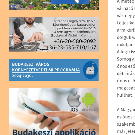
A meteor
várható 
vármegyé
teljes k
arra kér
dolguk v
induljana
A legfri
Somogy,
ónos es
déli órá
ónos eső
magasabb
hullhat.
A Magyar
és ónos 
szakembe
már jele