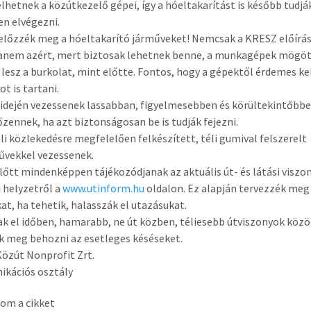
lhetnek a közútkezelő gépei, így a hóeltakarítást is később tudjá
en elvégezni.
előzzék meg a hóeltakarító járműveket! Nemcsak a KRESZ előírás
hanem azért, mert biztosak lehetnek benne, a munkagépek mögö
 lesz a burkolat, mint előtte. Fontos, hogy a gépektől érdemes ke
t is tartani.
idején vezessenek lassabban, figyelmesebben és körültekintőbbe
őzennek, ha azt biztonságosan be is tudják fejezni.
éli közlekedésre megfelelően felkészített, téli gumival felszerelt
űvekkel vezessenek.
lőtt mindenképpen tájékozódjanak az aktuális út- és látási viszo
 helyzetről a
www.utinform.hu
oldalon. Ez alapján tervezzék meg
at, ha tehetik, halasszák el utazásukat.
ak el időben, hamarabb, ne út közben, téliesebb útviszonyok közö
k meg behozni az esetleges késéseket.
özút Nonprofit Zrt.
kációs osztály
om a cikket