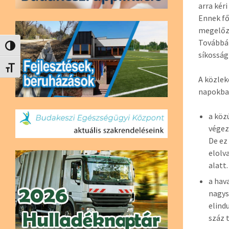
arra kér
Ennek fő
megelőző
Továbbá 
Nagy kontraszt váltása
síkosság
Betűméret váltása
A közlek
napokba
a köz
végez
De ez
elolv
alatt.
a hav
nagys
elind
száz 