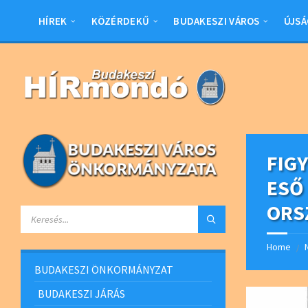
Skip
Skip
Skip
Skip
to
to
to
to
HÍREK
KÖZÉRDEKŰ
BUDAKESZI VÁROS
ÚJSÁ
content
left
right
footer
sidebar
sidebar
FIG
ESŐ
ORS
SEARCH:
Home
/
BUDAKESZI ÖNKORMÁNYZAT
BUDAKESZI JÁRÁS