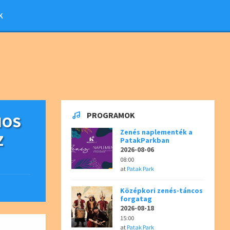
K
PROGRAMOK
NOS
Zenés naplementék a
Z
PatakParkban
2026-08-06
08:00
at
Patak Park
Középkori zenés-táncos
forgatag
2026-08-18
15:00
at
Patak Park