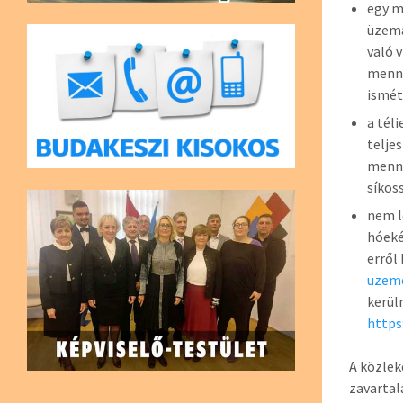
egy m
üzema
való 
menny
ismét
a tél
telje
menny
síkos
nem l
hóeké
erről
uzeme
kerül
http
A közlek
zavartal