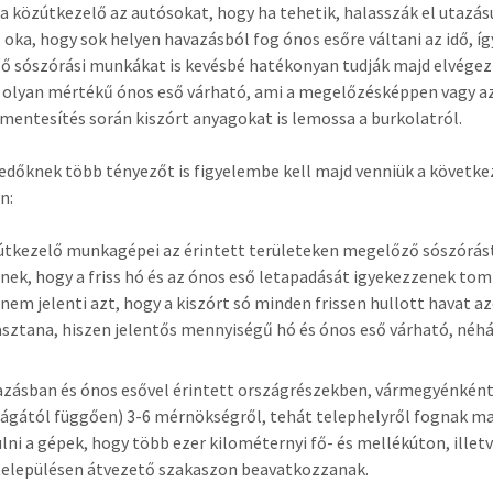
i a közútkezelő az autósokat, hogy ha tehetik, halasszák el utazás
 oka, hogy sok helyen havazásból fog ónos esőre váltani az idő, íg
 sószórási munkákat is kevésbé hatékonyan tudják majd elvégez
olyan mértékű ónos eső várható, ami a megelőzésképpen vagy az
mentesítés során kiszórt anyagokat is lemossa a burkolatról.
edőknek több tényezőt is figyelembe kell majd venniük a követk
n:
útkezelő munkagépei az érintett területeken megelőző sószórás
nek, hogy a friss hó és az ónos eső letapadását igyekezzenek tom
 nem jelenti azt, hogy a kiszórt só minden frissen hullott havat a
asztana, hiszen jelentős mennyiségű hó és ónos eső várható, néh
azásban és ónos esővel érintett országrészekben, vármegyénkén
ágától függően) 3-6 mérnökségről, tehát telephelyről fognak ma
ulni a gépek, hogy több ezer kilométernyi fő- és mellékúton, illet
településen átvezető szakaszon beavatkozzanak.