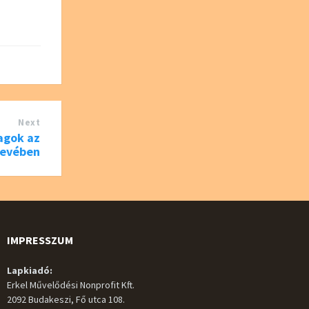
Next
agok az
nevében
IMPRESSZUM
Lapkiadó:
Erkel Művelődési Nonprofit Kft.
2092 Budakeszi, Fő utca 108.