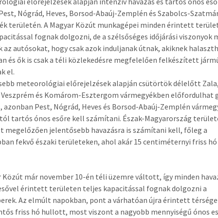
ológiai előrejelzések alapján intenzív havazás és tartós ónos eső 
Pest, Nógrád, Heves, Borsod-Abaúj-Zemplén és Szabolcs-Szatmá
k területén. A Magyar Közút munkagépei minden érintett terüle
apacitással fognak dolgozni, de a szélsőséges időjárási viszonyok 
ik az autósokat, hogy csak azok induljanak útnak, akiknek halaszt
an és ők is csak a téli közlekedésre megfelelően felkészített jár
k el.
ssebb meteorológiai előrejelzések alapján csütörtök délelőtt Zala
 Veszprém és Komárom-Esztergom vármegyékben előfordulhat 
ő, azonban Pest, Nógrád, Heves és Borsod-Abaúj-Zemplén vármeg
któl tartós ónos esőre kell számítani. Észak-Magyarország terület
t megelőzően jelentősebb havazásra is számítani kell, főleg a
an fekvő északi területeken, ahol akár 15 centiméternyi friss hó 
 Közút már november 10-én téli üzemre váltott, így minden hav
esővel érintett területen teljes kapacitással fognak dolgozni a
rek. Az elmúlt napokban, pont a várhatóan újra érintett térség
ntős friss hó hullott, most viszont a nagyobb mennyiségű ónos e