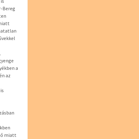
is
r-Bereg
ten
miatt
hatatlan
művekkel
,
gyenge
yékben a
én az
is
azásban
ekben
ső miatt