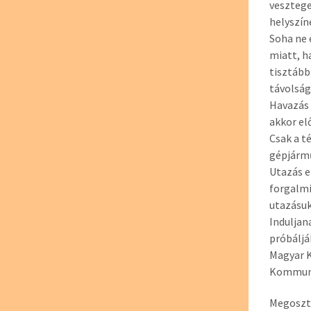
vesztege
helyszín
Soha ne 
miatt, 
tisztább
távolságo
Havazás 
akkor el
Csak a t
gépjárm
Utazás e
forgalmi
utazásuk
Induljan
próbáljá
Magyar K
Kommuni
Megoszt