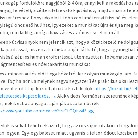
unkagép fordulóköre nagyjából 2-4 óra, ennyi kell a rakodáshoz (
nyag felvétel), a célterületre való kijutáshoz, majd onnan a tele
visszatéréshez. Ennyi idő alatt több centiméternyi friss hó és jele
iségű ónos eső hullhat, így ezeket a munkákat újra és újra meg k
elni, mindaddig, amíg a havazás és az ónos eső el nem áll.
iesebb útviszonyok nem jelentik azt, hogy a közútkezelő ne dolgo
s kapacitással, hiszen a fentiek alapján látható, hogy egy meghat
iségű gépi és humán erőforrással, ütemezetten, folyamatosan v
ságmentesítési és hóeltakarítási munkákat.
esz minden autós előtt egy hókotró, lesz olyan munkagép, ami f
vel fog haladni, amelynek nagyon egyszerű és praktikus okai lesz
 bővebben itt tájékozódhatnak a közlekedők:
https://kozut.hu/tel
ltetessel-kapcsolatos…/
. Akik videós formában szeretnének ké
ni, nekik ezt az anyagot ajánlják a szakemberek:
s://www.youtube.com/watch?v=CtOQiwvR_gg
.
edők is sokat tehetnek azért, hogy az országos utakon a forgalo
an legyen. Egy-egy baleset miatt ugyanis a feltorlódott kocsisor