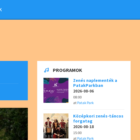
K
PROGRAMOK
Zenés naplementék a
PatakParkban
2026-08-06
08:00
at
Patak Park
Középkori zenés-táncos
forgatag
2026-08-18
15:00
at
Patak Park