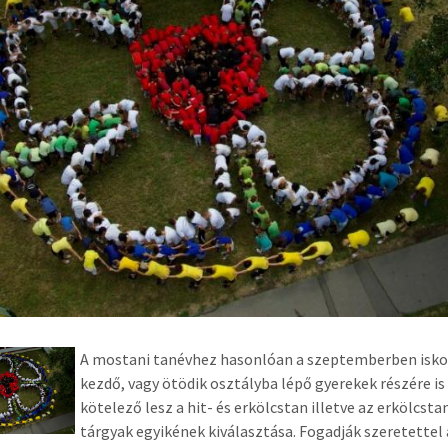
A mostani tanévhez hasonlóan a szeptemberben isko
kezdő, vagy ötödik osztályba lépő gyerekek részére is
kötelező lesz a hit- és erkölcstan illetve az erkölcsta
tárgyak egyikének kiválasztása. Fogadják szeretettel 