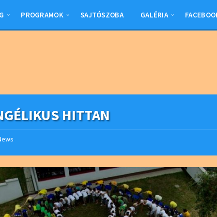
G
PROGRAMOK
SAJTÓSZOBA
GALÉRIA
FACEBOO
NGÉLIKUS HITTAN
News