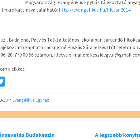
Magyarországi Evangélikus Egyház tájékoztató anyag
i linkre kattintva található:
http://evangelikus.hu/hittan2014
szi, Budajenő, Páty és Telki általános iskoláiban tartandó hitokt
ájékoztató kapható Lacknerné Puskás Sára lelkésztől telefonon 
606-20-770 00 56 számon, illetve e-mailen: keszievgyul@gmail.co
om a cikket
a
T
e
wi
tt
03-19
in
Evangélikus Egyház
er
ránsavatás Budakeszin
A legszebb konyh