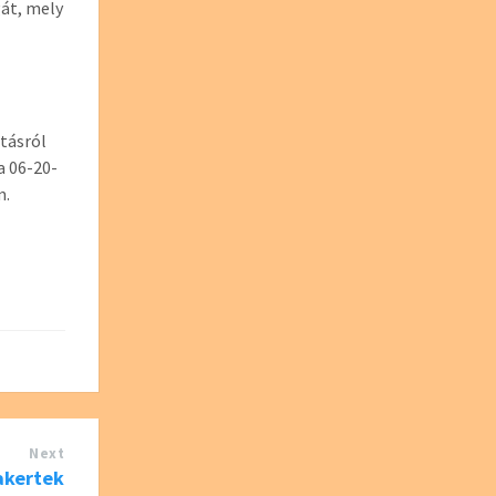
át, mely
atásról
a 06-20-
m.
Next
akertek