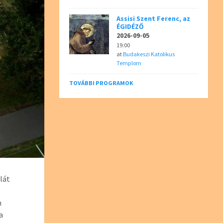
Assisi Szent Ferenc, az
ÉGIDÉZŐ
2026-09-05
19:00
at
Budakeszi Katolikus
Templom
TOVÁBBI PROGRAMOK
lát
n
a