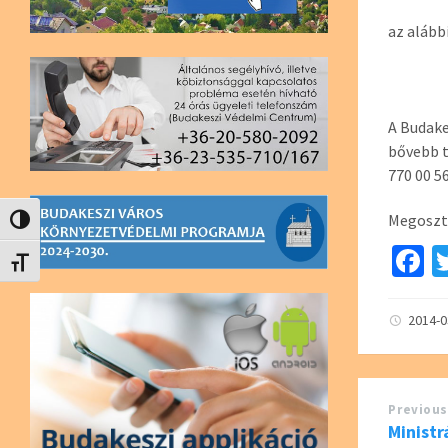
az alább
A Budake
bővebb t
770 00 5
Megoszt
Nagy kontraszt váltása
F
Betűméret váltása
c
b
2014-
o
o
Previous
k
Minist