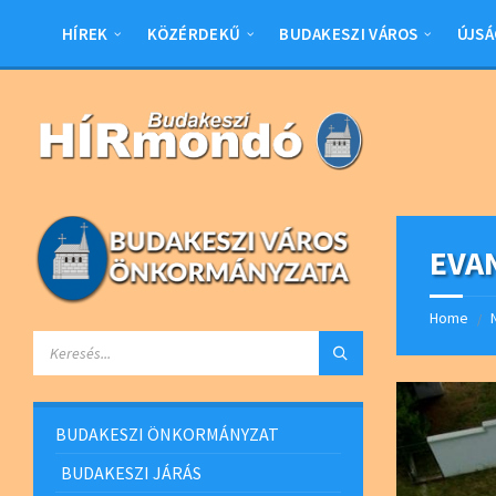
Skip
Skip
Skip
Skip
to
to
to
to
HÍREK
KÖZÉRDEKŰ
BUDAKESZI VÁROS
ÚJSÁ
content
left
right
footer
sidebar
sidebar
EVA
Home
/
SEARCH:
BUDAKESZI ÖNKORMÁNYZAT
BUDAKESZI JÁRÁS