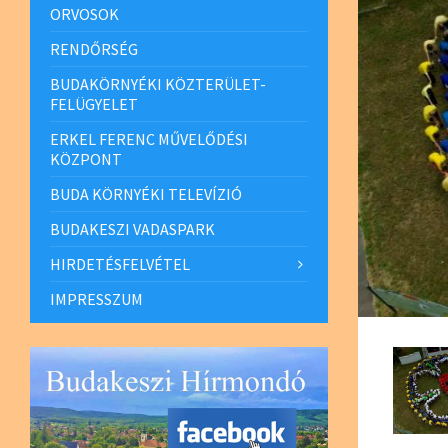
ORVOSOK
RENDŐRSÉG
BUDAKÖRNYÉKI KÖZTERÜLET-
FELÜGYELET
ERKEL FERENC MŰVELŐDÉSI
KÖZPONT
BUDA KÖRNYÉKI TELEVÍZIÓ
BUDAKESZI VADASPARK
HIRDETÉSFELVÉTEL
IMPRESSZUM