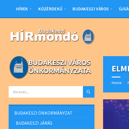
Skip
Skip
Skip
Skip
to
to
to
to
HÍREK
KÖZÉRDEKŰ
BUDAKESZI VÁROS
ÚJSÁ
content
left
right
footer
sidebar
sidebar
ELM
Home
/
SEARCH:
BUDAKESZI ÖNKORMÁNYZAT
BUDAKESZI JÁRÁS