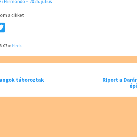
i Hírmondó – 2025. július
om a cikket
a
T
e
wi
tt
08-07
in
Hírek
er
angok táboroztak
Riport a Dará
ép