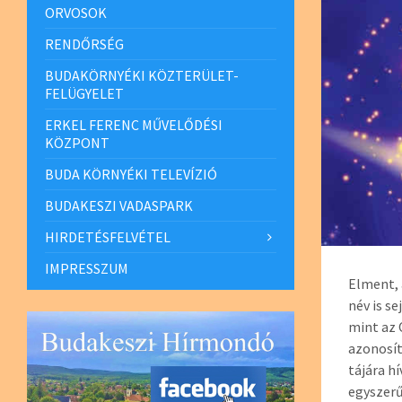
ORVOSOK
RENDŐRSÉG
BUDAKÖRNYÉKI KÖZTERÜLET-
FELÜGYELET
ERKEL FERENC MŰVELŐDÉSI
KÖZPONT
BUDA KÖRNYÉKI TELEVÍZIÓ
BUDAKESZI VADASPARK
HIRDETÉSFELVÉTEL
IMPRESSZUM
Elment, 
név is s
mint az 
azonosít
tájára h
egyszerű