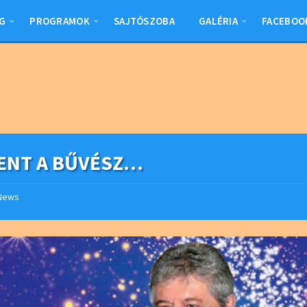
G
PROGRAMOK
SAJTÓSZOBA
GALÉRIA
FACEBOO
ENT A BŰVÉSZ…
News