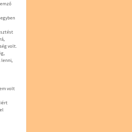
llemző
, egyben
esztést
rá,
ég volt.
ég,
lenni,
em volt
iért
el