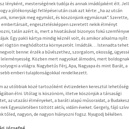
sz lényként, mesterségének tudója és annak imádójaként élt. Je
 hogy a jótékonysági fellépései után csak azt kérte: „ha az utcán
unk, ismerjük meg egymást, és köszönjünk egymásnak”. Szerette
e embertársait, engesztelésképpen szeretett nekik élményt
zni, talán azért is, mert a hivatásával bizonyos fokú szemfényv
rájuk. Egy pakli kártya mindig kéznél volt, és amikor alkalma nyílt 
vel rögtön meghódította környezetét. Imádták… Istenadta tehets
egvolt benne: érzék a bűvészethez, szorgalom, okosság, ügyess
, leleményesség. Közben mert nagyokat álmodni, mert boldognak 
olyogni a világra. Nagybetűs Férj, Apa, Nagyapa és mint Barát, a
sebb emberi tulajdonságokkal rendelkezett.
 az utóbbiak közé tartozóként évtizedeken keresztül lehetőség
ágában élni. Utólag is köszönöm, illetve köszönjük a társasági
tet, az utazási élményeket, a baráti alapú műsoraidat, a Budakesz
nek Egyesületében töltött aktív, vidám éveket. Gergely, fájó szívv
k tőled, nagyon, de nagyon hiányozni fogsz. Nyugodj békében.
ri Józsefné