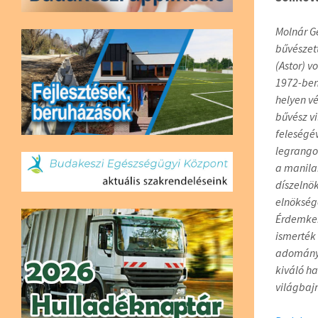
Molnár G
bűvészett
(Astor) vo
1972-ben 
helyen v
bűvész v
feleségé
legrango
a manila
díszelnö
elnökség
Érdemker
ismerték 
adományo
kiváló h
világbaj