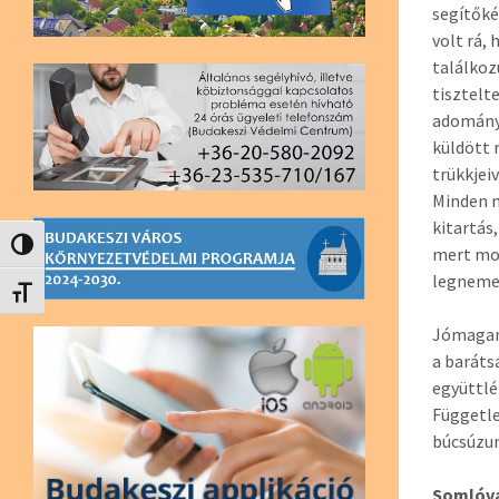
segítőké
volt rá,
találkoz
tisztelt
adományo
küldött 
trükkjei
Minden m
kitartás
Nagy kontraszt váltása
mert mos
legneme
Betűméret váltása
Jómagam
a baráts
együttlé
Függetle
búcsúzun
Somlóvá