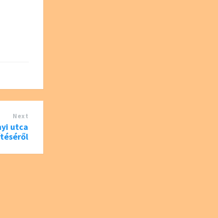
Next
nyi utca
ítéséről