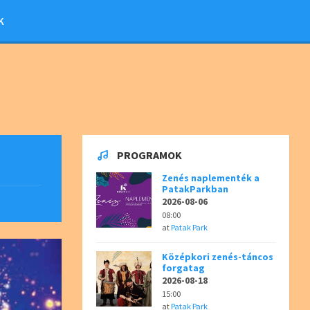
K
PROGRAMOK
Zenés naplementék a
PatakParkban
2026-08-06
08:00
at
Patak Park
Középkori zenés-táncos
forgatag
2026-08-18
15:00
at
Patak Park