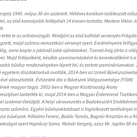
ergely 1945. május 30-án született. Hétéves korában
találkozott elős
el, az első komolyabb fellépését 14 évesen tartotta. Mestere Viktor 
lt.
tette le az artistavizsgát. Mindjárt az első külföldi
versenyén Prágáb
égzett, majd számos nemzetközi versenyt nyert. Eredményeire felfigye
ilág,
sorra kapta a jobbnál jobb ajánlatokat. Tizenöt évig járta
a vilá
vel. Majd fellépőként, később szeminaristaként és kereskedőként is a
sabb bűvész rendezvényeken lépett fel, és tartott szemináriumokat.
i
egyetem diszdoktorává avatták, 2014-ben az Izraeli Bűvészszövets
kévé választották. Évtizedek óta a Bűvészek
Világszövetsége (FISM)
ének magyar tagja. 2002-ben
a Magyar Köztársaság Arany
esztjével tüntették ki,
majd 2014-ben a Magyar Érdemrend Tisztikere
el szakmai életútját. A helyi városvezetés a Budakesziért
Emlékérme
zta számára. Egyéni bűvészoktatással is foglalkozott tanítványai 
azai bűvészek:
Kőhalmi Ferenc, Badár Tamás, Bognár Krisztián és a 
nokságot nyert Hajnóczy Soma.
Molnár Gergely, azaz Mr. Jupiter 80 éve