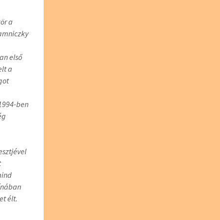
zör a
Jamniczky
an első
lt a
got
 1994-ben
ég
sztjével
t
mind
Kínában
t élt.