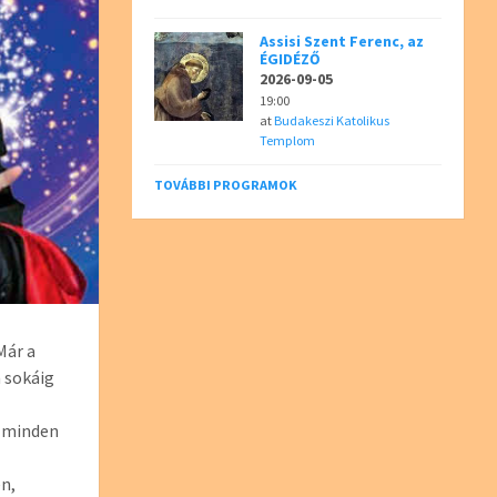
Assisi Szent Ferenc, az
ÉGIDÉZŐ
2026-09-05
19:00
at
Budakeszi Katolikus
Templom
TOVÁBBI PROGRAMOK
Már a
 sokáig
g minden
n,