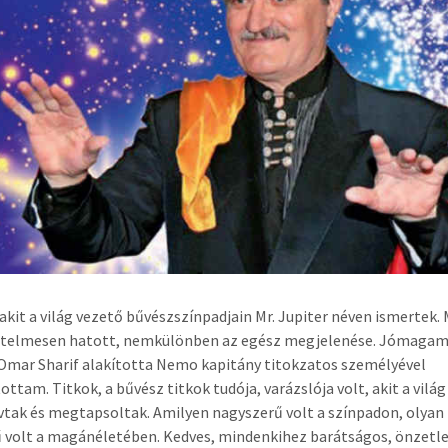
akit a világ vezető bűvészszínpadjain Mr. Jupiter néven ismertek. 
ejtelmesen hatott, nemkülönben az egész megjelenése. Jómagam
Omar Sharif alakította Nemo kapitány titokzatos személyével
ottam. Titkok, a bűvész titkok tudója, varázslója volt, akit a vilá
ívtak és megtapsoltak. Amilyen nagyszerű volt a színpadon, olyan
 volt a magánéletében. Kedves, mindenkihez barátságos, önzetle