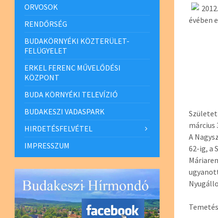
ORVOSOK
2012
évében e
RENDŐRSÉG
BUDAKÖRNYÉKI KÖZTERÜLET-
FELÜGYELET
ERKEL FERENC MŰVELŐDÉSI
KÖZPONT
BUDA KÖRNYÉKI TELEVÍZIÓ
BUDAKESZI VADASPARK
Születet
március 
HIRDETÉSFELVÉTEL
A Nagysz
IMPRESSZUM
62-ig, a
Máriarem
ugyanot
Nyugállo
Temetés