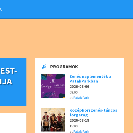
K
PROGRAMOK
EST-
Zenés naplementék a
NJA
PatakParkban
2026-08-06
08:00
at
Patak Park
Középkori zenés-táncos
forgatag
2026-08-18
15:00
at
Patak Park