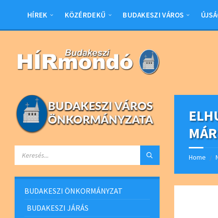
Skip
Skip
Skip
Skip
to
to
to
to
HÍREK
KÖZÉRDEKŰ
BUDAKESZI VÁROS
ÚJSÁ
content
left
right
footer
sidebar
sidebar
ELHU
MÁR
SEARCH:
Home
/
BUDAKESZI ÖNKORMÁNYZAT
BUDAKESZI JÁRÁS