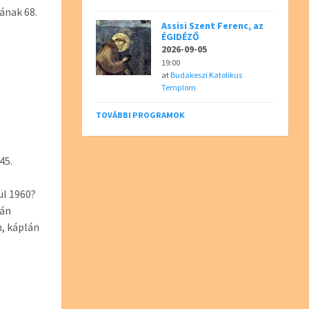
ának 68.
Assisi Szent Ferenc, az
ÉGIDÉZŐ
2026-09-05
19:00
at
Budakeszi Katolikus
Templom
TOVÁBBI PROGRAMOK
45.
ül 1960?
lán
, káplán