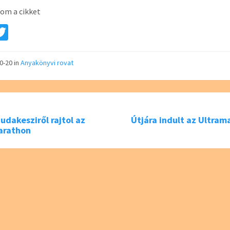
om a cikket
a
T
e
wi
tt
10-20
in
Anyakönyvi rovat
er
udakesziről rajtol az
Útjára indult az Ultram
arathon