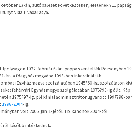
. október 13-án, autóbaleset következtében, életének 91., papság
lhunyt Vida Tivadar atya.
t Ipolyságon 1922. február 6-án, pappá szentelték Pozsonyban 19
31-én, a főegyházmegyébe 1993-ban inkardinálták.
ombati Egyházmegye szolgálatában 1945?60-ig, szolgálaton kív
 Székesfehérvári Egyházmegye szolgálatában 1975?93-ig állt. Káp
etén 1975?97-ig, plébániai adminisztrátor ugyanott 1997?98-ban
t
1998-2004
-ig.
mányban volt 2005. jan. 1-jétől. Tb. kanonok 2004-től.
éről később intézkednek.