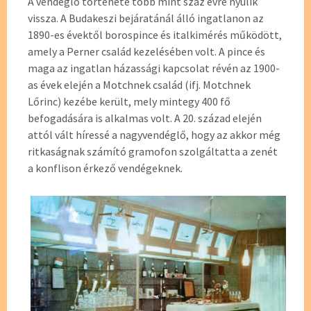
A vendéglő története több mint száz évre nyúlik
vissza. A Budakeszi bejáratánál álló ingatlanon az
1890-es évektől borospince és italkimérés működött,
amely a Perner család kezelésében volt. A pince és
maga az ingatlan házassági kapcsolat révén az 1900-
as évek elején a Motchnek család (ifj. Motchnek
Lőrinc) kezébe került, mely mintegy 400 fő
befogadására is alkalmas volt. A 20. század elején
attól vált híressé a nagyvendéglő, hogy az akkor még
ritkaságnak számító gramofon szolgáltatta a zenét
a konflison érkező vendégeknek.