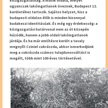
közigazgatásilag. A másik oldala, melyet
ugyancsak lakóingatlanok öveznek, Budapest 12.
kerületéhez tartozik. Sajátos helyzet, hisz a
budapesti oldalon élők is minden bizonnyal
budakeszi identitásúak. És még egy érdekesség: a
közigazgatási határvonal nem az út közepén
húzódik, hanem a jobb oldali lakóingatlanok
járdája. És ha már említésre került a tavaly
megnyílt Cziniel cukrászda, akkor ismerkedjünk
meg a cukrászda számos tulajdonosváltást is
megélt, több mint 100 éves történetével.