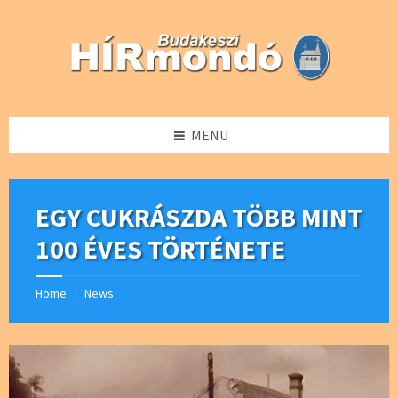
Skip
Skip
Skip
Skip
to
to
to
to
content
left
right
footer
sidebar
sidebar
MENU
EGY CUKRÁSZDA TÖBB MINT
100 ÉVES TÖRTÉNETE
Home
News
/