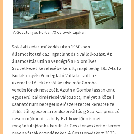
A Gesztenyés kert a ’70-es évek tájékán
Sok évtizedes működés után 1950-ben
államosították az ingatlant és a vállalkozást. Az
államosítás után a vendéglő a Földműves
Szövetkezet kezelésébe került, majd pedig 1952-től a
Budakörnyéki Vendéglátó Vállalat volt az
üzemeltető, ekkortól kezdve már Gomba
vendéglőnek nevezték. Aztán a Gomba lassanként
egyszerű italkiméréssé változott, melyet a közeli
szanatórium betegei is előszeretettel kerestek fel.
1962-től egészen a rendszerváltásig Szarvas presszó
néven működött a hely. Ezt követően ismét
magántulajdonba került, és Gesztenyéskert étterem
néven várták a vendégeket. A Gesztenyéskert 2023-