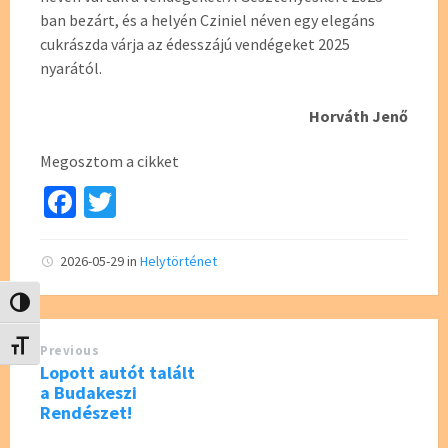
ban bezárt, és a helyén Cziniel néven egy elegáns
cukrászda várja az édesszájú vendégeket 2025
nyarától.
Horváth Jenő
Megosztom a cikket
Fa
T
ce
wi
b
tt
2026-05-29
in
Helytörténet
o
er
Nagy kontraszt váltása
o
Betűméret váltása
Previous
k
Lopott autót talált
a Budakeszi
Rendészet!