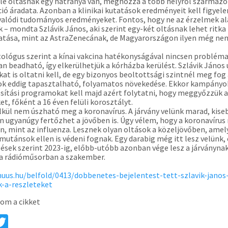
le oltásnak egy hátránya van, méghozzá a több helyről származó
ió áradata. Azonban a klinikai kutatások eredményeit kell figye
 valódi tudományos eredményeket. Fontos, hogy ne az érzelmek a
 – mondta Szlávik János, aki szerint egy-két oltásnak lehet ritka
atása, mint az AstraZenecának, de Magyarországon ilyen még ne
tológus szerint a kínai vakcina hatékonyságával nincsen probléma
n beadható, így elkerülhetjük a kórházba kerülést. Szlávik János ú
okat is oltatni kell, de egy bizonyos beoltottsági szintnél meg fog
ok eddig tapasztalható, folyamatos növekedése. Ekkor kampányo
osítási programokat kell majd azért folytatni, hogy meggyőzzük 
t, főként a 16 éven felüli korosztályt.
lkül nem úszható meg a koronavírus. A járvány velünk marad, kise
 ugyanúgy fertőzhet a jövőben is. Úgy vélem, hogy a koronavíru
an, mint az influenza. Lesznek olyan oltások a közeljövőben, amel
 mutánsok ellen is védeni fognak. Egy darabig még itt lesz velünk,
zések szerint 2023-ig, előbb-utóbb azonban vége lesz a járványnak
a rádióműsorban a szakember.
nuus.hu/belfold/0413/dobbenetes-bejelentest-tett-szlavik-janos
-a-reszleteket
om a cikket
a
T