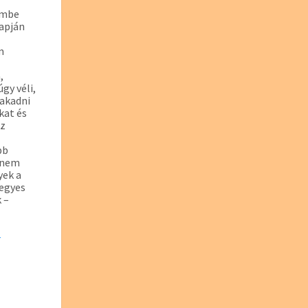
lembe
lapján
m
,
gy véli,
 akadni
kat és
az
bb
s nem
yek a
 egyes
 –
-