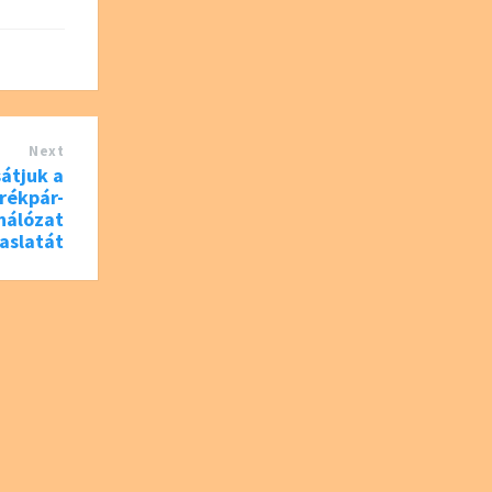
Next
sátjuk a
rékpár-
 hálózat
aslatát