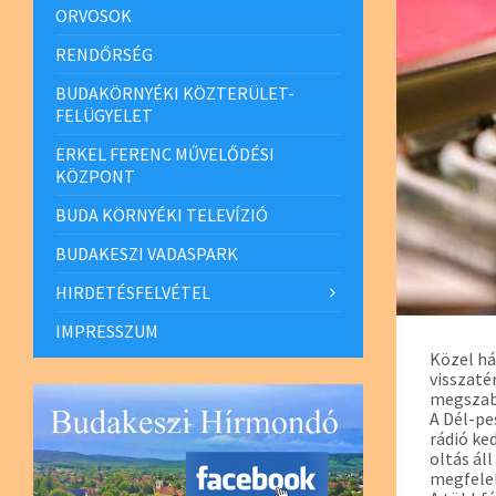
ORVOSOK
RENDŐRSÉG
BUDAKÖRNYÉKI KÖZTERÜLET-
FELÜGYELET
ERKEL FERENC MŰVELŐDÉSI
KÖZPONT
BUDA KÖRNYÉKI TELEVÍZIÓ
BUDAKESZI VADASPARK
HIRDETÉSFELVÉTEL
IMPRESSZUM
Közel há
visszaté
megszab
A Dél-pe
rádió ke
oltás ál
megfelel