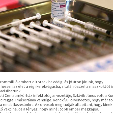
rommillió embert oltottak be eddig, és jó úton járunk, hogy
rhessen az élet a régi kerékvágásba, s talán ősszel a maszkoktól i
adulhatunk.
sti Centrumkórház infektológus vezetője, Szlávik János volt a K
dd reggeli műsorának vendége. Rendkívül örvendetes, hogy már t
l a rendelkezésünkre. Az orvosok meg tudják állapítani, hogy kinek
ő vakcina, de a lényeg, hogy minél több ember megkapja.