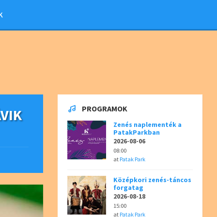
K
PROGRAMOK
VIK
Zenés naplementék a
PatakParkban
2026-08-06
08:00
at
Patak Park
Középkori zenés-táncos
forgatag
2026-08-18
15:00
at
Patak Park