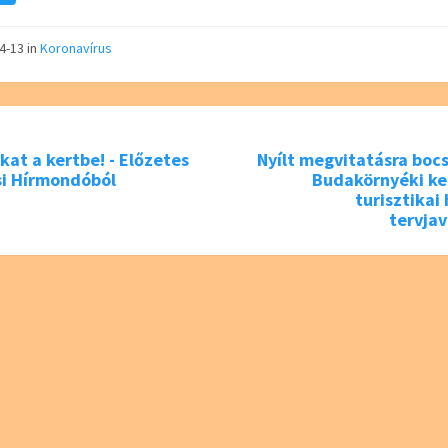
e
wi
tt
04-13
in
Koronavírus
er
at a kertbe! - Előzetes
Nyílt megvitatásra boc
si Hírmondóból
Budakörnyéki ke
turisztikai
tervjav