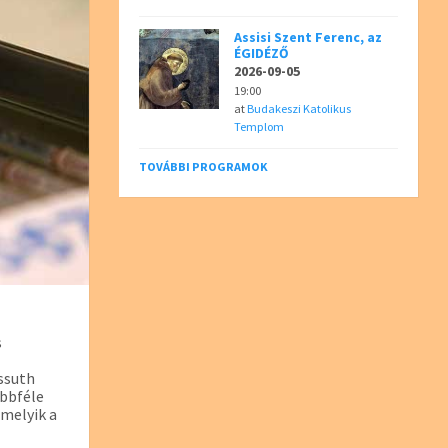
Assisi Szent Ferenc, az
ÉGIDÉZŐ
2026-09-05
19:00
at
Budakeszi Katolikus
Templom
TOVÁBBI PROGRAMOK
s
ossuth
öbbféle
 melyik a