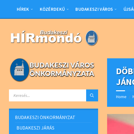
Skip
Skip
Skip
Skip
to
to
to
to
HÍREK
KÖZÉRDEKŰ
BUDAKESZI VÁROS
ÚJSÁ
content
left
right
footer
sidebar
sidebar
DÖB
JÁN
SEARCH:
Home
/
BUDAKESZI ÖNKORMÁNYZAT
BUDAKESZI JÁRÁS