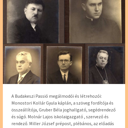
A Budakeszi Passió megálmodói és létrehozói:
Monostori Kollár Gyula káplán, a szöveg fordítója és
összeállítója, Gruber Béla joghallgató, segédrendező
és súgó. Molnár Lajos iskolaigazgató , szervező és
rendező. Miller József prépost, plébános, az előadás