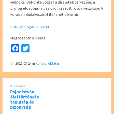
védnöke. DePonte József a díszletek tervezője, a
prológ előadója , a pasióról készólt fotók készítője. A
korabeli Budakesziről itt lehet olvasni?
library.hungaricana.hu
Megosztom a cikket
Fa
T
ce
wi
b
tt
2025-03-24
in
Kultúra, oktatás
o
er
o
Previous
k
Pajor István
élettörténete
tanulság és
bizonyság