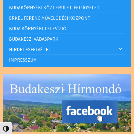
BUDAKÖRNYÉKI KÖZTERÜLET-FELÜGYELET
ERKEL FERENC MŰVELŐDÉSI KÖZPONT
BUDA KÖRNYÉKI TELEVÍZIÓ
BUDAKESZI VADASPARK
HIRDETÉSFELVÉTEL
IMPRESSZUM
Nagy kontraszt váltása