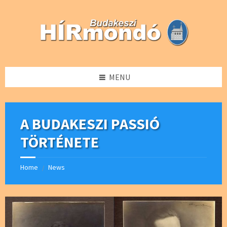
Skip
Skip
Skip
Skip
to
to
to
to
content
left
right
footer
sidebar
sidebar
MENU
A BUDAKESZI PASSIÓ
TÖRTÉNETE
Home
News
/