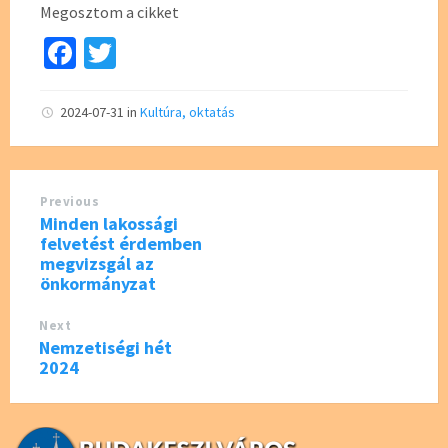
Megosztom a cikket
Fa
T
ce
wi
b
tt
2024-07-31
in
Kultúra, oktatás
o
er
o
Previous
k
Minden lakossági
felvetést érdemben
megvizsgál az
önkormányzat
Next
Nemzetiségi hét
2024