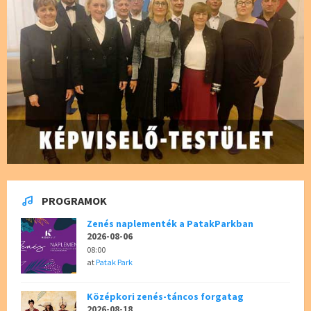
PROGRAMOK
Zenés naplementék a PatakParkban
2026-08-06
08:00
at
Patak Park
Középkori zenés-táncos forgatag
2026-08-18