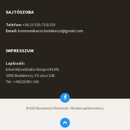
SAJTÓSZOBA
Telefon:
+36 23 535-710/155
Email:
kommunikacio.budakeszi@gmail.com
IMPRESSZUM
Lapkiadó:
Erkel Művelődési Nonprofit Kft.
2092 Budakeszi, Fő utca 108.
Tel.: +36(23)451-161
Facebook
© 2025 Budakeszi Hírmondó - Minden jog fenntartva.