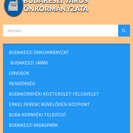
SEARCH:
BUDAKESZI ÖNKORMÁNYZAT
BUDAKESZI JÁRÁS
ORVOSOK
RENDŐRSÉG
BUDAKÖRNYÉKI KÖZTERÜLET-FELÜGYELET
ERKEL FERENC MŰVELŐDÉSI KÖZPONT
BUDA KÖRNYÉKI TELEVÍZIÓ
BUDAKESZI VADASPARK