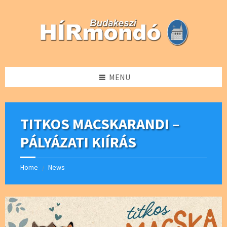
Skip
Skip
Skip
Skip
to
to
to
to
content
left
right
footer
sidebar
sidebar
MENU
TITKOS MACSKARANDI –
PÁLYÁZATI KIÍRÁS
Home
News
/