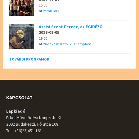
15:00
at
Patak Park
Assisi Szent Ferenc, az ÉGIDÉZŐ
2026-09-05
19:00
at
Budakeszi Katolikus Templom
TOVÁBBI PROGRAMOK
KAPCSOLAT
Lapkiadó:
Erkel Művelődési Nonprofit Kft.
2092 Budakeszi, Fő utca 108.
Tel.: +36(23)451-161