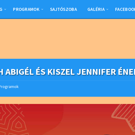
G
PROGRAMOK
SAJTÓSZOBA
GALÉRIA
FACEBOO
H ABIGÉL ÉS KISZEL JENNIFER ÉN
Programok