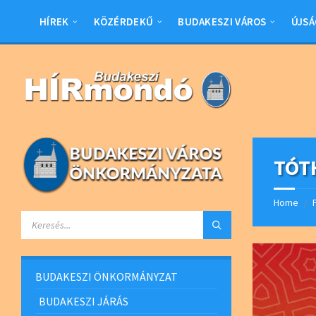
Skip
Skip
Skip
to
to
to
HÍREK
KÖZÉRDEKŰ
BUDAKESZI VÁROS
ÚJSÁ
content
left
footer
sidebar
TÓT
Home
/
SEARCH:
BUDAKESZI ÖNKORMÁNYZAT
BUDAKESZI JÁRÁS