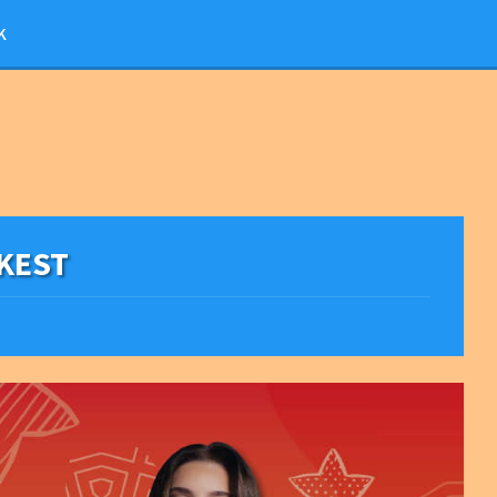
K
EKEST