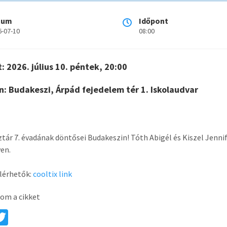
tum
Időpont
6-07-10
08:00
: 2026. július 10. péntek, 20:00
n: Budakeszi, Árpád fejedelem tér 1. Iskolaudvar
tár 7. évadának döntősei Budakeszin! Tóth Abigél és Kiszel Jennif
en.
lérhetők:
cooltix link
om a cikket
a
T