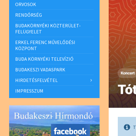
ORVOSOK
RENDŐRSÉG
BUDAKÖRNYÉKI KÖZTERÜLET-
FELÜGYELET
ERKEL FERENC MŰVELŐDÉSI
KÖZPONT
BUDA KÖRNYÉKI TELEVÍZIÓ
BUDAKESZI VADASPARK
HIRDETÉSFELVÉTEL
IMPRESSZUM
T