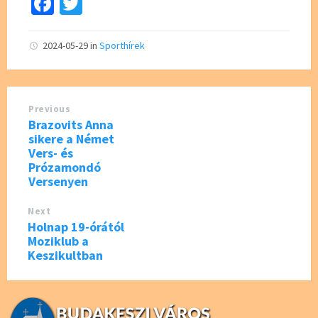
Fa
T
ce
wi
b
tt
2024-05-29
in
Sporthírek
o
er
o
Previous
k
Brazovits Anna
sikere a Német
Vers- és
Prózamondó
Versenyen
Next
Holnap 19-órától
Moziklub a
Keszikultban