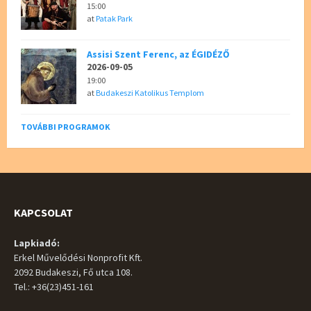
15:00
at
Patak Park
Assisi Szent Ferenc, az ÉGIDÉZŐ
2026-09-05
19:00
at
Budakeszi Katolikus Templom
TOVÁBBI PROGRAMOK
KAPCSOLAT
Lapkiadó:
Erkel Művelődési Nonprofit Kft.
2092 Budakeszi, Fő utca 108.
Tel.: +36(23)451-161