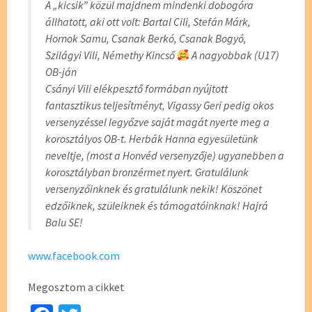
A „kicsik” közül majdnem mindenki dobogóra
állhatott, aki ott volt: Bartal Cili, Stefán Márk,
Hornok Samu, Csanak Berkó, Csanak Bogyó,
Szilágyi Vili, Némethy Kincső
A nagyobbak (U17)
OB-ján
Csányi Vili elékpesztő formában nyújtott
fantasztikus teljesítményt, Vigassy Geri pedig okos
versenyzéssel legyőzve saját magát nyerte meg a
korosztályos OB-t. Herbák Hanna egyesületünk
neveltje, (most a Honvéd versenyzője) ugyanebben a
korosztályban bronzérmet nyert. Gratulálunk
versenyzőinknek és gratulálunk nekik! Köszönet
edzőiknek, szüleiknek és támogatóinknak! Hajrá
Balu SE!
www.facebook.com
Megosztom a cikket