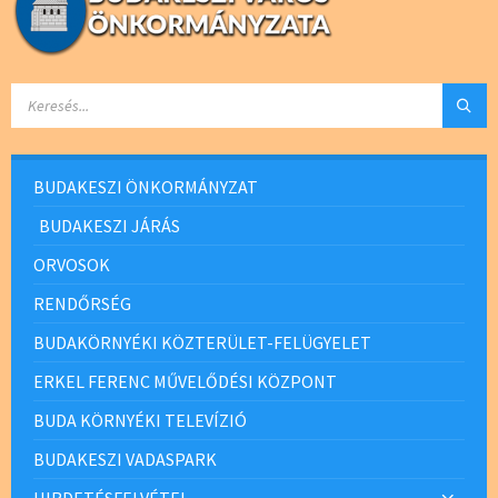
SEARCH:
BUDAKESZI ÖNKORMÁNYZAT
BUDAKESZI JÁRÁS
ORVOSOK
RENDŐRSÉG
BUDAKÖRNYÉKI KÖZTERÜLET-FELÜGYELET
ERKEL FERENC MŰVELŐDÉSI KÖZPONT
BUDA KÖRNYÉKI TELEVÍZIÓ
BUDAKESZI VADASPARK