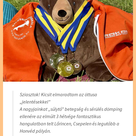
Sziasztok! Kicsit elmaradtam az öttusa
„jelentésekkel”
A nagyjainkat „súlytó” betegség és sérülés dömping
ellenére az elmúlt 3 hétvége fantasztikus
hangulatban telt Lőrincen, Csepelen és legutóbb a
Honvéd pályán.