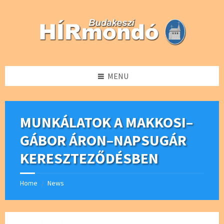
Skip
Skip
Skip
Skip
to
to
to
to
content
left
right
footer
sidebar
sidebar
MENU
MUNKÁLATOK A MAKKOSI–
GÁBOR ÁRON–NAPSUGÁR
KERESZTEZŐDÉSBEN
Home
News
/