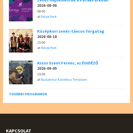
2026-08-06
08:00
at
Patak Park
Középkori zenés-táncos forgatag
2026-08-18
15:00
at
Patak Park
Assisi Szent Ferenc, az ÉGIDÉZŐ
2026-09-05
19:00
at
Budakeszi Katolikus Templom
TOVÁBBI PROGRAMOK
KAPCSOLAT