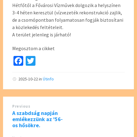
Hétfőtől a Fővárosi Vízművek dolgozik a helyszínen
3-4 héten keresztül (vízvezeték rekonstrukció zajlik,
de a csomópontban folyamatosan fogják biztosítani
a közlekedés feltételeit.
A terület jelenleg is járható!
Megosztom a cikket
Fa
T
ce
wi
b
tt
2025-10-22
in
Útinfo
o
er
o
Previous
k
A szabdság napján
emlékezzünk az '56-
os hősökre.