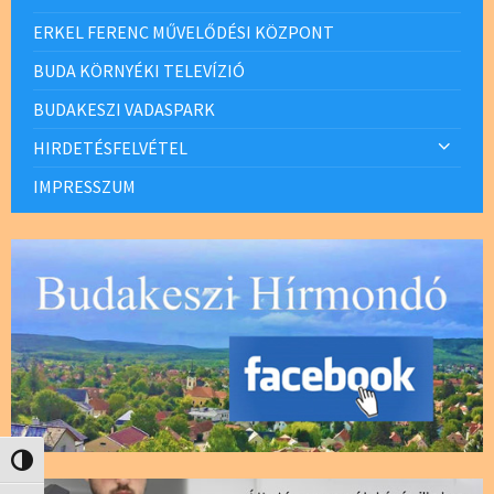
ERKEL FERENC MŰVELŐDÉSI KÖZPONT
BUDA KÖRNYÉKI TELEVÍZIÓ
BUDAKESZI VADASPARK
HIRDETÉSFELVÉTEL
IMPRESSZUM
Nagy kontraszt váltása