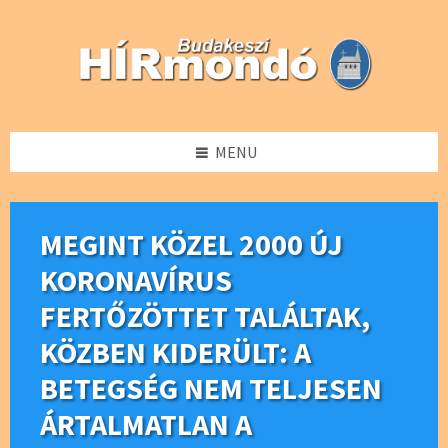
Skip
Skip
Skip
Skip
to
to
to
to
content
left
right
footer
sidebar
sidebar
MENU
MEGINT KÖZEL 2000 ÚJ
KORONAVÍRUS
FERTŐZÖTTET TALÁLTAK,
KÖZBEN KIDERÜLT: A
BETEGSÉG NEM TELJESEN
ÁRTALMATLAN A