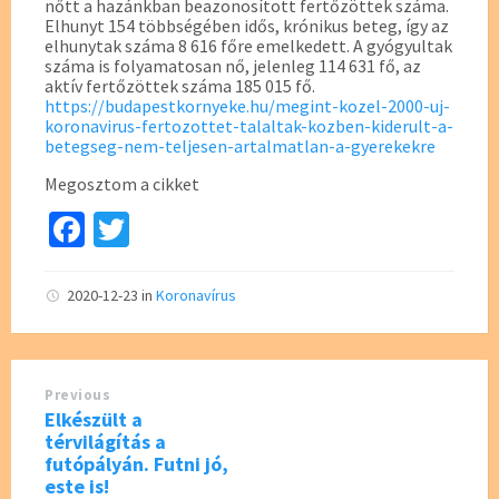
nőtt a hazánkban beazonosított fertőzöttek száma.
Elhunyt 154 többségében idős, krónikus beteg, így az
elhunytak száma 8 616 főre emelkedett. A gyógyultak
száma is folyamatosan nő, jelenleg 114 631 fő, az
aktív fertőzöttek száma 185 015 fő.
https://budapestkornyeke.hu/megint-kozel-2000-uj-
koronavirus-fertozottet-talaltak-kozben-kiderult-a-
betegseg-nem-teljesen-artalmatlan-a-gyerekekre
Megosztom a cikket
Fa
T
ce
wi
b
tt
2020-12-23
in
Koronavírus
o
er
o
Previous
k
Elkészült a
térvilágítás a
futópályán. Futni jó,
este is!