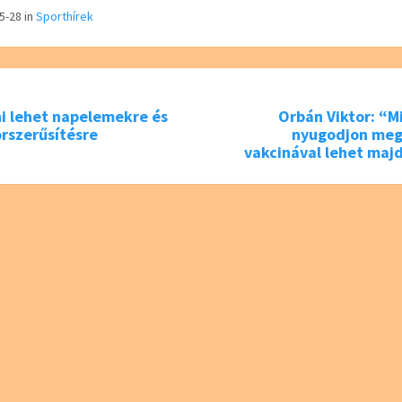
tt
05-28
in
Sporthírek
er
ni lehet napelemekre és
Orbán Viktor: “M
rszerűsítésre
nyugodjon meg,
vakcinával lehet majd