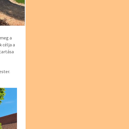
k meg a
 célja a
tartása
ester.