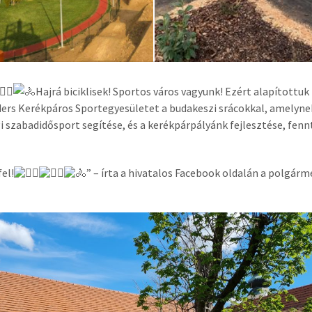
Hajrá biciklisek! Sportos város vagyunk! Ezért alapítottu
ders Kerékpáros Sportegyesületet a budakeszi srácokkal, amelynek
i szabadidősport segítése, és a kerékpárpályánk fejlesztése, fenn
fel!
” – írta a hivatalos Facebook oldalán a polgárm