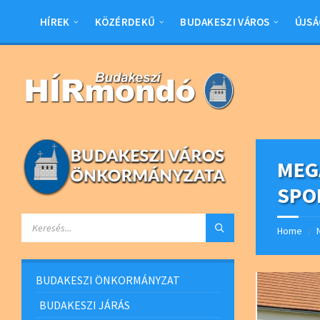
Skip
Skip
Skip
Skip
to
to
to
to
HÍREK
KÖZÉRDEKŰ
BUDAKESZI VÁROS
ÚJSÁ
content
left
right
footer
sidebar
sidebar
MEG
SPO
SEARCH:
Home
/
BUDAKESZI ÖNKORMÁNYZAT
BUDAKESZI JÁRÁS