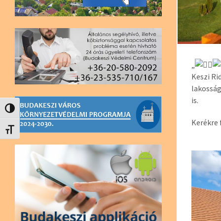
„
Keszi Ri
lakosság
is.
Nagy kontraszt váltása
Kerékre 
Betűméret váltása