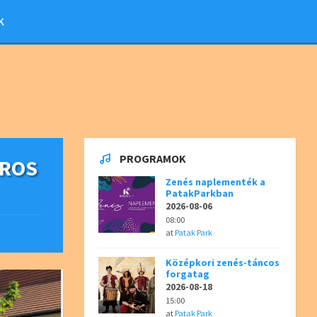
K
PROGRAMOK
ÁROS
Zenés naplementék a
PatakParkban
2026-08-06
08:00
at
Patak Park
Középkori zenés-táncos
forgatag
2026-08-18
15:00
at
Patak Park