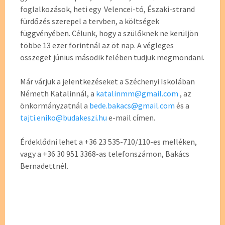
foglalkozások, heti egy Velencei-tó, Északi-strand
fürdőzés szerepel a tervben, a költségek
függvényében. Célunk, hogy a szülőknek ne kerüljön
többe 13 ezer forintnál az öt nap. A végleges
összeget június második felében tudjuk megmondani.
Már várjuk a jelentkezéseket a Széchenyi Iskolában
Németh Katalinnál, a
katalinmm@gmail.com
, az
önkormányzatnál a
bede.bakacs@gmail.com
és a
tajti.eniko@budakeszi.hu
e-mail címen.
Érdeklődni lehet a +36 23 535-710/110-es melléken,
vagy a +36 30 951 3368-as telefonszámon, Bakács
Bernadettnél.