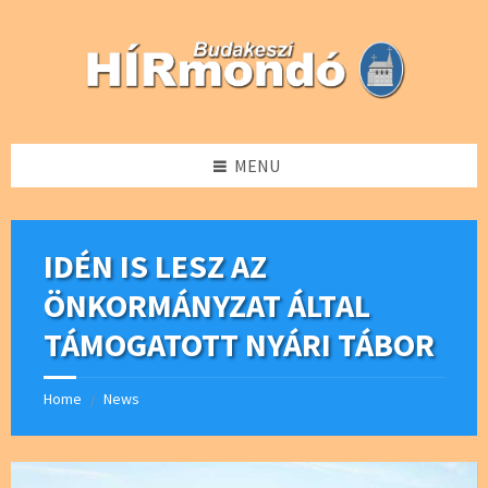
Skip
Skip
Skip
Skip
to
to
to
to
content
left
right
footer
sidebar
sidebar
MENU
IDÉN IS LESZ AZ
ÖNKORMÁNYZAT ÁLTAL
TÁMOGATOTT NYÁRI TÁBOR
Home
News
/