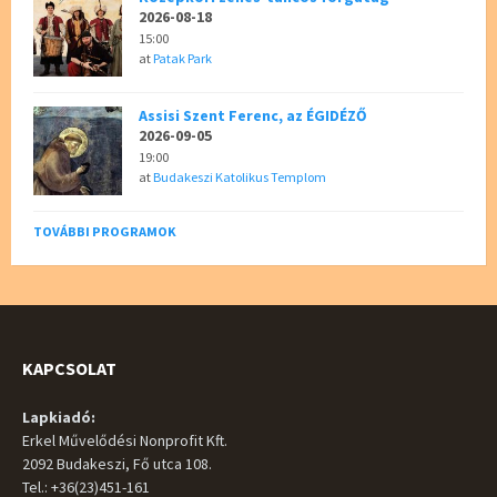
2026-08-18
15:00
at
Patak Park
Assisi Szent Ferenc, az ÉGIDÉZŐ
2026-09-05
19:00
at
Budakeszi Katolikus Templom
TOVÁBBI PROGRAMOK
KAPCSOLAT
Lapkiadó:
Erkel Művelődési Nonprofit Kft.
2092 Budakeszi, Fő utca 108.
Tel.: +36(23)451-161