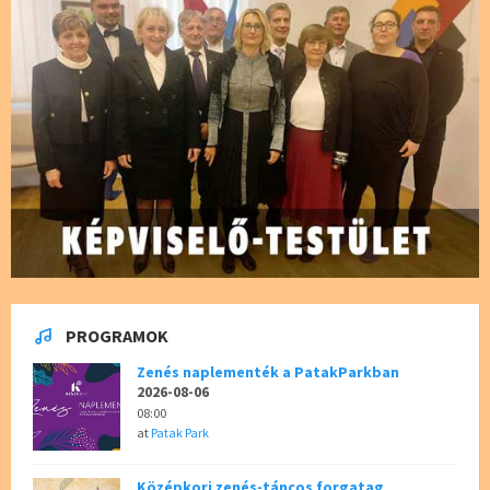
PROGRAMOK
Zenés naplementék a PatakParkban
2026-08-06
08:00
at
Patak Park
Középkori zenés-táncos forgatag