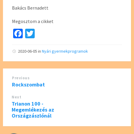
Bakács Bernadett
Megosztom a cikket
Fa
T
ce
wi
b
tt
2020-06-05
in
Nyári gyermekprogramok
o
er
o
Previous
k
Rockszombat
Next
Trianon 100 -
Megemlékezés az
Országzászlónál