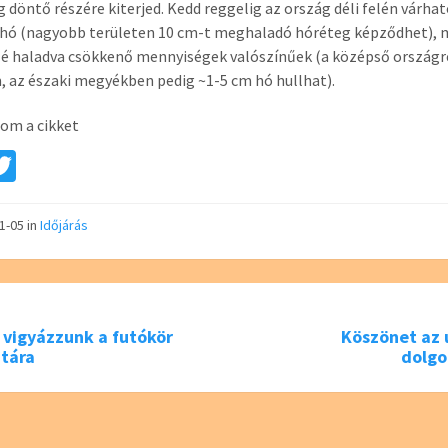
g döntő részére kiterjed. Kedd reggelig az ország déli felén várhat
hó (nagyobb területen 10 cm-t meghaladó hóréteg képződhet), 
lé haladva csökkenő mennyiségek valószínűek (a középső ország
, az északi megyékben pedig ~1-5 cm hó hullhat).
om a cikket
a
T
e
wi
tt
01-05
in
Időjárás
er
 vigyázzunk a futókör
Köszönet az 
atára
dolg