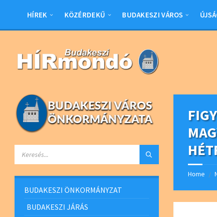
Skip
Skip
Skip
Skip
to
to
to
to
HÍREK
KÖZÉRDEKŰ
BUDAKESZI VÁROS
ÚJSÁ
content
left
right
footer
sidebar
sidebar
FIG
MAG
HÉT
SEARCH:
Home
/
BUDAKESZI ÖNKORMÁNYZAT
BUDAKESZI JÁRÁS