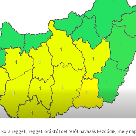
 kora reggeli, reggeli óráktól dél felől havazás kezdődik, mely n