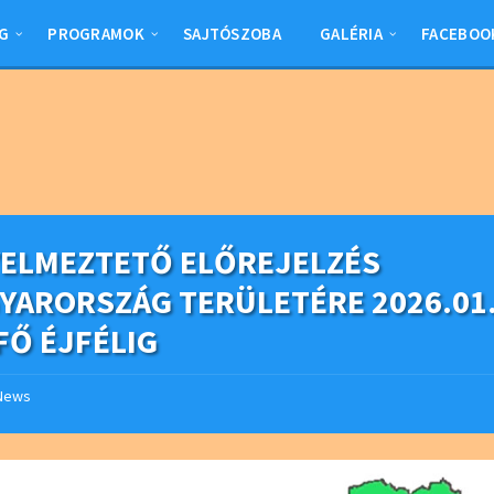
G
PROGRAMOK
SAJTÓSZOBA
GALÉRIA
FACEBOO
YELMEZTETŐ ELŐREJELZÉS
YARORSZÁG TERÜLETÉRE 2026.01.
FŐ ÉJFÉLIG
News