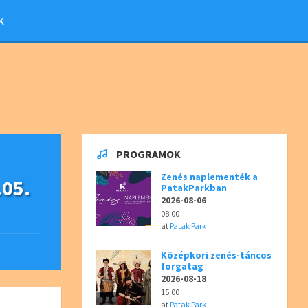
K
PROGRAMOK
Zenés naplementék a
05.
PatakParkban
2026-08-06
08:00
at
Patak Park
Középkori zenés-táncos
forgatag
2026-08-18
15:00
at
Patak Park