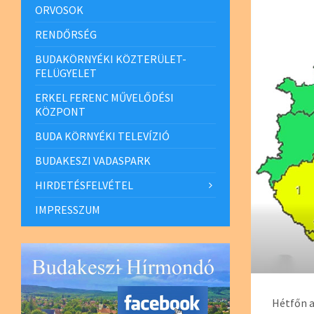
ORVOSOK
RENDŐRSÉG
BUDAKÖRNYÉKI KÖZTERÜLET-
FELÜGYELET
ERKEL FERENC MŰVELŐDÉSI
KÖZPONT
BUDA KÖRNYÉKI TELEVÍZIÓ
BUDAKESZI VADASPARK
HIRDETÉSFELVÉTEL
IMPRESSZUM
Hétfőn a