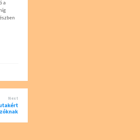
ó a
míg
részben
Next
utakért
ozóknak