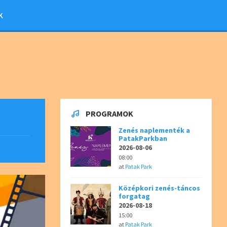
K
PROGRAMOK
Zenés naplementék a
PatakParkban
2026-08-06
08:00
at
Patak Park
Középkori zenés-táncos
forgatag
2026-08-18
15:00
at
Patak Park