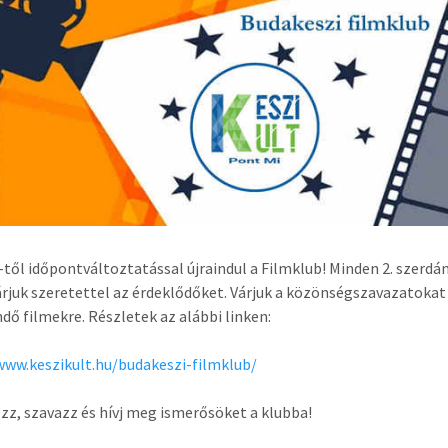
-től időpontváltoztatással újraindul a Filmklub! Minden 2. szerdá
árjuk szeretettel az érdeklődőket. Várjuk a közönségszavazatokat
ndő filmekre. Részletek az alábbi linken:
www.keszikult.hu/budakeszi-filmklub/
zz, szavazz és hívj meg ismerősöket a klubba!