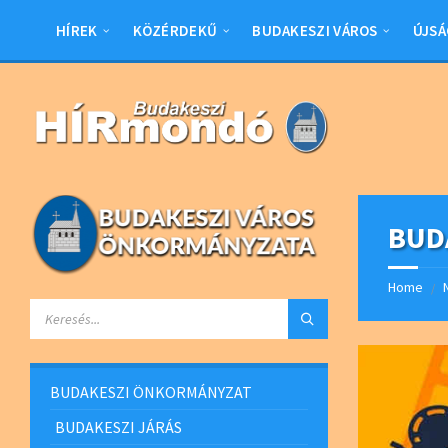
Skip
Skip
Skip
Skip
to
to
to
to
HÍREK
KÖZÉRDEKŰ
BUDAKESZI VÁROS
ÚJSÁ
content
left
right
footer
sidebar
sidebar
BUD
Home
/
SEARCH:
BUDAKESZI ÖNKORMÁNYZAT
BUDAKESZI JÁRÁS