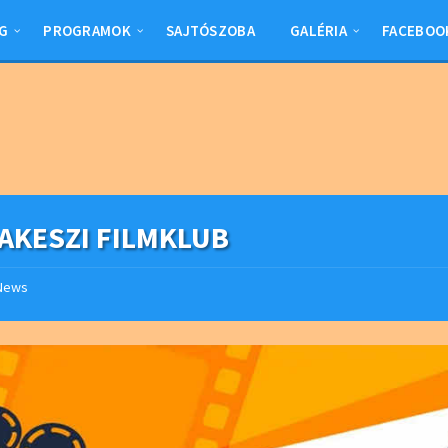
G
PROGRAMOK
SAJTÓSZOBA
GALÉRIA
FACEBOO
AKESZI FILMKLUB
News