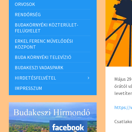
ORVOSOK
RENDŐRSÉG
BUDAKÖRNYÉKI KÖZTERÜLET-
FELÜGYELET
ERKEL FERENC MŰVELŐDÉSI
KÖZPONT
BUDA KÖRNYÉKI TELEVÍZIÓ
BUDAKESZI VADASPARK
HIRDETÉSFELVÉTEL
Május 29
órától v
IMPRESSZUM
levetíte
https://
Csatlako