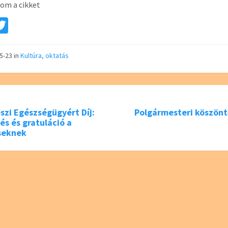
om a cikket
a
T
e
wi
tt
05-23
in
Kultúra, oktatás
er
zi Egészségügyért Díj:
Polgármesteri köszönt
és és gratuláció a
seknek